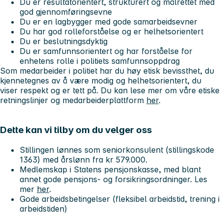
Du er resultatorientert, strukturert og målrettet med
god gjennomføringsevne
Du er en lagbygger med gode samarbeidsevner
Du har god rolleforståelse og er helhetsorientert
Du er beslutningsdyktig
Du er samfunnsorientert og har forståelse for
enhetens rolle i politiets samfunnsoppdrag
Som medarbeider i politiet har du høy etisk bevissthet, du
kjennetegnes av å være modig og helhetsorientert, du
viser respekt og er tett på. Du kan lese mer om våre etiske
retningslinjer og medarbeiderplattform
her
.
Dette kan vi tilby om du velger oss
Stillingen lønnes som seniorkonsulent (stillingskode
1363) med årslønn fra kr 579.000.
Medlemskap i Statens pensjonskasse, med blant
annet gode pensjons- og forsikringsordninger. Les
mer
her
.
Gode arbeidsbetingelser (fleksibel arbeidstid, trening i
arbeidstiden)