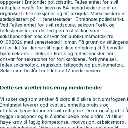
oppgaver i Innlandet politidistrikt. Felles enhet for sivil
rettspleie består for tiden av 84 medarbeidere som er
organisert i fire seksjoner og ett prosjekt. Medarbeidere er
stedsplassert på 11 tjenestesteder i Innlandet politidistrikt.
Ved Felles enhet for sivil rettspleie, seksjon Forlik og
fellestjenester, er det ledig en fast stilling som
saksbehandler med ansvar for publikumsmottak fra
01.09.2026 med tjenestested Hamar. På grunn av stillingens
art er det for denne stillingen ikke anledning til å benytte
hjemmekontor. Seksjon Forlik og fellestjenester har
ansvar for sekretariat for forliksrådene, forkynnelser,
felles saksmottak, regnskap, hittegods og publikumottak.
Seksjonen består for tiden av 17 medarbeidere.
Dette ser vi etter hos en ny medarbeider
Vi søker deg som ønsker å bidra til å sikre at Namsfogden i
Innlandet leverer god kvalitet, enhetlig praksis og
effektive tjenester innen sivil rettspleie. Du er også god til å
bygge relasjoner og til å samarbeide med andre. Vi stiller
høye krav til faglig kompetanse, motivasjon, arbeidsmoral
og etisk integritet. Videre søker vi etter deg som som til