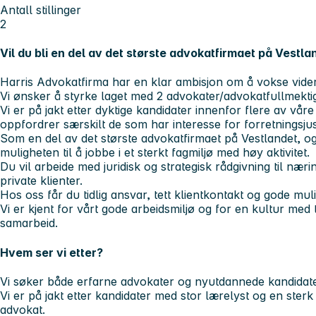
Antall stillinger
2
Vil du bli en del av det største advokatfirmaet på Vestla
Harris Advokatfirma har en klar ambisjon om å vokse vide
Vi ønsker å styrke laget med 2 advokater/advokatfullmektig
Vi er på jakt etter dyktige kandidater innenfor flere av vå
oppfordrer særskilt de som har interesse for
forretningsju
Som en del av det største advokatfirmaet på Vestlandet, og
muligheten til å jobbe i et sterkt fagmiljø med høy aktivitet.
Du vil arbeide med juridisk og strategisk rådgivning til nærin
private klienter.
Hos oss får du tidlig ansvar, tett klientkontakt og gode mul
Vi er kjent for vårt gode arbeidsmiljø og for en kultur med til
samarbeid.
Hvem ser vi etter?
Vi søker både erfarne advokater og nyutdannede kandidate
Vi er på jakt etter kandidater med stor lærelyst og en sterk 
advokat.