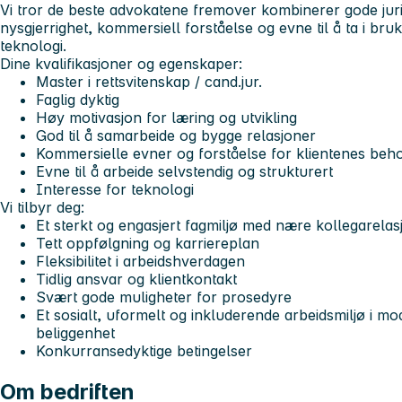
Vi tror de beste advokatene fremover kombinerer gode juri
nysgjerrighet, kommersiell forståelse og evne til å ta i br
teknologi.
Dine kvalifikasjoner og egenskaper:
Master i rettsvitenskap / cand.jur.
Faglig dyktig
Høy motivasjon for læring og utvikling
God til å samarbeide og bygge relasjoner
Kommersielle evner og forståelse for klientenes beh
Evne til å arbeide selvstendig og strukturert
Interesse for teknologi
Vi tilbyr deg:
Et sterkt og engasjert fagmiljø med nære kollegarelas
Tett oppfølgning og karriereplan
Fleksibilitet i arbeidshverdagen
Tidlig ansvar og klientkontakt
Svært gode muligheter for prosedyre
Et sosialt, uformelt og inkluderende arbeidsmiljø i m
beliggenhet
Konkurransedyktige betingelser
Om bedriften