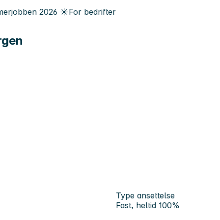
erjobben
2026
☀️
For bedrifter
rgen
Type ansettelse
Fast, heltid 100%