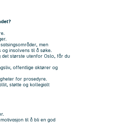
ndet?
re.
er.
re satsingsområder, men
s
og
insolvens
til å søke.
 det største utenfor Oslo, får du
gsliv, offentlige aktører og
igheter for prosedyre.
lit, støtte og kollegialt
r.
motivasjon til å bli en god