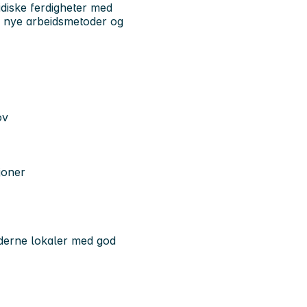
diske ferdigheter med
uk nye arbeidsmetoder og
ov
joner
oderne lokaler med god