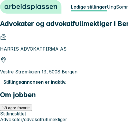
Hopp til innhold
Ledige stillinger
Ung
Somm
Advokater og advokatfullmektiger i Be
HARRIS ADVOKATFIRMA AS
Vestre Strømkaien 13, 5008 Bergen
Stillingsannonsen er inaktiv.
Om jobben
Lagre favoritt
Stillingstittel
Advokater/advokatfullmektiger