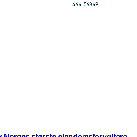
464156849
av Norges største eiendomsforvaltere