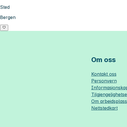
Sted
Bergen
Om oss
Kontakt oss
Personvern
Informasjonskap
Tilgjengelighets
Om
arbeidsplas
Nettstedkart