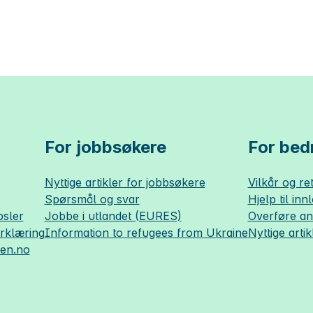
For jobbsøkere
For bedr
Nyttige artikler for jobbsøkere
Vilkår og ret
Spørsmål og svar
Hjelp til inn
sler
Jobbe i utlandet (EURES)
Overføre a
erklæring
Information to refugees from Ukraine
Nyttige artik
sen.no