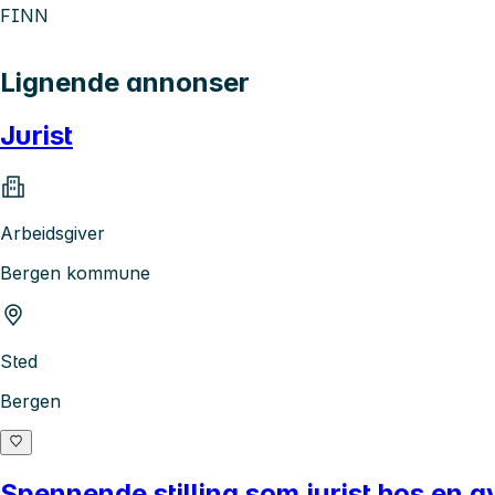
FINN
Lignende annonser
Jurist
Arbeidsgiver
Bergen kommune
Sted
Bergen
Spennende stilling som jurist hos en 