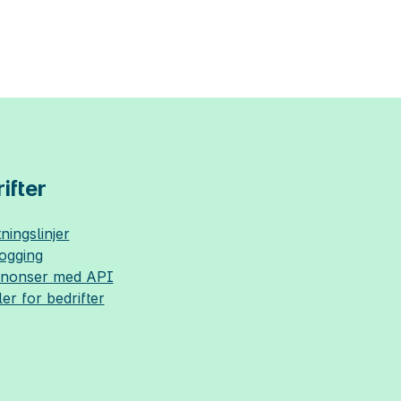
ifter
ningslinjer
logging
nnonser med API
ler for bedrifter