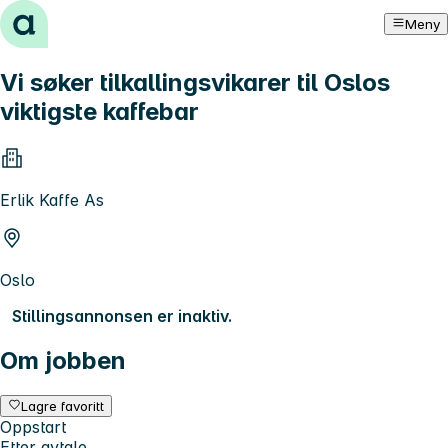
Hopp til innhold
Meny
Vi søker tilkallingsvikarer til Oslos
viktigste kaffebar
Erlik Kaffe As
Oslo
Stillingsannonsen er inaktiv.
Om jobben
Lagre favoritt
Oppstart
Etter avtale