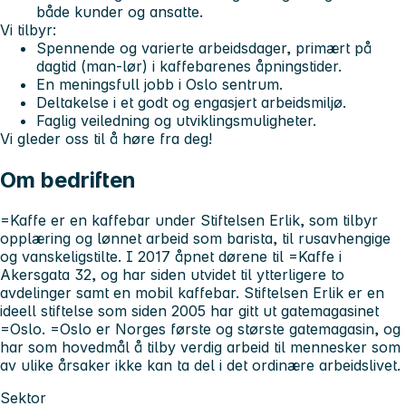
både kunder og ansatte.
Vi tilbyr:
Spennende og varierte arbeidsdager, primært på
dagtid (man-lør) i kaffebarenes åpningstider.
En meningsfull jobb i Oslo sentrum.
Deltakelse i et godt og engasjert arbeidsmiljø.
Faglig veiledning og utviklingsmuligheter.
Vi gleder oss til å høre fra deg!
Om bedriften
=Kaffe er en kaffebar under Stiftelsen Erlik, som tilbyr
opplæring og lønnet arbeid som barista, til rusavhengige
og vanskeligstilte. I 2017 åpnet dørene til =Kaffe i
Akersgata 32, og har siden utvidet til ytterligere to
avdelinger samt en mobil kaffebar. Stiftelsen Erlik er en
ideell stiftelse som siden 2005 har gitt ut gatemagasinet
=Oslo. =Oslo er Norges første og største gatemagasin, og
har som hovedmål å tilby verdig arbeid til mennesker som
av ulike årsaker ikke kan ta del i det ordinære arbeidslivet.
Sektor