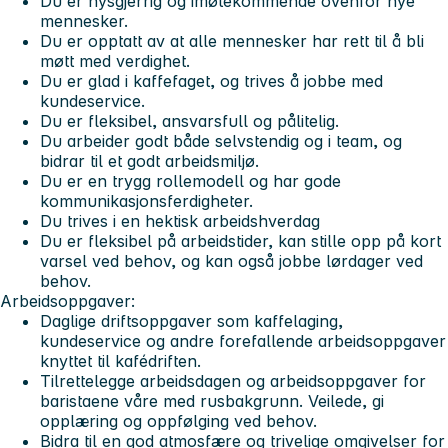
Du er nysgjerrig og imøtekommende ovenfor nye
mennesker.
Du er opptatt av at alle mennesker har rett til å bli
møtt med verdighet.
Du er glad i kaffefaget, og trives å jobbe med
kundeservice.
Du er fleksibel, ansvarsfull og pålitelig.
Du arbeider godt både selvstendig og i team, og
bidrar til et godt arbeidsmiljø.
Du er en trygg rollemodell og har gode
kommunikasjonsferdigheter.
Du trives i en hektisk arbeidshverdag
Du er fleksibel på arbeidstider, kan stille opp på kort
varsel ved behov, og kan også jobbe lørdager ved
behov.
Arbeidsoppgaver:
Daglige driftsoppgaver som kaffelaging,
kundeservice og andre forefallende arbeidsoppgaver
knyttet til kafédriften.
Tilrettelegge arbeidsdagen og arbeidsoppgaver for
baristaene våre med rusbakgrunn. Veilede, gi
opplæring og oppfølging ved behov.
Bidra til en god atmosfære og trivelige omgivelser for