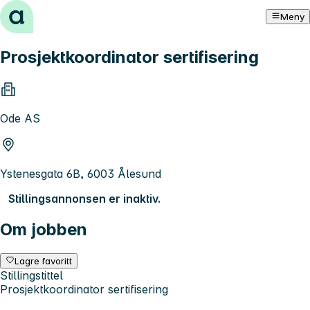
Hopp til innhold
Meny
Prosjektkoordinator sertifisering
Ode AS
Ystenesgata 6B, 6003 Ålesund
Stillingsannonsen er inaktiv.
Om jobben
Lagre favoritt
Stillingstittel
Prosjektkoordinator sertifisering