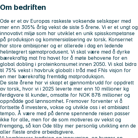
Om bedriften
Ode er et av Europas raskeste voksende selskaper med
mer enn 305% årlig vekst de siste 5 årene. Vi er et ungt og
innovativt miljø som har utviklet en unik spisskompetanse
på produksjon og kommersialisering av torsk. Konsernet
har store ambisjoner og er allerede i dag en ledende
helintegrert sjømatprodusent. Vi skal være med å dyrke
bærekraftig mat fra havet for å møte behovene for en
global dobling i proteinkonsumet innen 2050. Vi skal bidra
til 75% vekst i havbruk globalt i tråd med FNs visjon for
en mer bærekraftig fremtidig matproduksjon.
De siste årene har vi skapt et gjennombrudd for oppdrett
av torsk, hvor vi i 2025 leverte mer enn 10 millioner kg
ferdigvare til kunder, omsatte for NOK 878 millioner og
oppnådde god lønnsomhet. Fremover forventer vi å
fortsette å investere, vokse og utvikle oss i et ambisiøst
tempo. Å være med på denne spennende reisen passer
ikke for alle, men for de som motiveres av vekst og
fremgang, så kan Ode tilby mer personlig utvikling enn de
aller fleste andre arbeidsgivere.
Vi kombinerer tradisjon og innovasjon, og bygger en