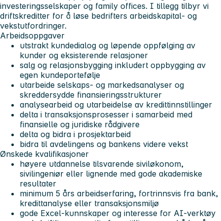
investeringsselskaper og family offices. I tillegg tilbyr vi
driftskreditter for å løse bedrifters arbeidskapital- og
vekstutfordringer.
Arbeidsoppgaver
utstrakt kundedialog og løpende oppfølging av
kunder og eksisterende relasjoner
salg og relasjonsbygging inkludert oppbygging av
egen kundeportefølje
utarbeide selskaps- og markedsanalyser og
skreddersydde finansieringsstrukturer
analysearbeid og utarbeidelse av kredittinnstillinger
delta i transaksjonsprosesser i samarbeid med
finansielle og juridiske rådgivere
delta og bidra i prosjektarbeid
bidra til avdelingens og bankens videre vekst
Ønskede kvalifikasjoner
høyere utdannelse tilsvarende siviløkonom,
sivilingeniør eller lignende med gode akademiske
resultater
minimum 5 års arbeidserfaring, fortrinnsvis fra bank,
kredittanalyse eller transaksjonsmiljø
gode Excel-kunnskaper og interesse for AI-verktøy