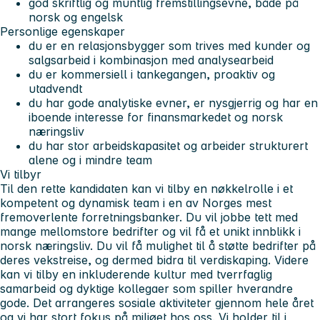
god skriftlig og muntlig fremstillingsevne, både på
norsk og engelsk
Personlige egenskaper
du er en relasjonsbygger som trives med kunder og
salgsarbeid i kombinasjon med analysearbeid
du er kommersiell i tankegangen, proaktiv og
utadvendt
du har gode analytiske evner, er nysgjerrig og har en
iboende interesse for finansmarkedet og norsk
næringsliv
du har stor arbeidskapasitet og arbeider strukturert
alene og i mindre team
Vi tilbyr
Til den rette kandidaten kan vi tilby en nøkkelrolle i et
kompetent og dynamisk team i en av Norges mest
fremoverlente forretningsbanker. Du vil jobbe tett med
mange mellomstore bedrifter og vil få et unikt innblikk i
norsk næringsliv. Du vil få mulighet til å støtte bedrifter på
deres vekstreise, og dermed bidra til verdiskaping. Videre
kan vi tilby en inkluderende kultur med tverrfaglig
samarbeid og dyktige kollegaer som spiller hverandre
gode. Det arrangeres sosiale aktiviteter gjennom hele året
og vi har stort fokus på miljøet hos oss. Vi holder til i