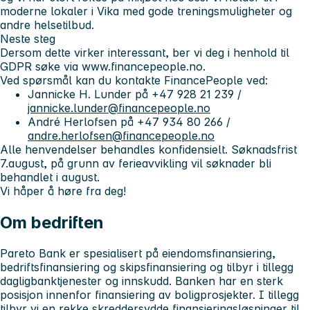
moderne lokaler i Vika med gode treningsmuligheter og
andre helsetilbud.
Neste steg
Dersom dette virker interessant, ber vi deg i henhold til
GDPR søke via www.financepeople.no.
Ved spørsmål kan du kontakte FinancePeople ved:
Jannicke H. Lunder på +47 928 21 239 /
jannicke.lunder@financepeople.no
André Herlofsen på +47 934 80 266 /
andre.herlofsen@financepeople.no
Alle henvendelser behandles konfidensielt. Søknadsfrist
7.august, på grunn av ferieavvikling vil søknader bli
behandlet i august.
Vi håper å høre fra deg!
Om bedriften
Pareto Bank er spesialisert på eiendomsfinansiering,
bedriftsfinansiering og skipsfinansiering og tilbyr i tillegg
dagligbanktjenester og innskudd. Banken har en sterk
posisjon innenfor finansiering av boligprosjekter. I tillegg
tilbyr vi en rekke skreddersydde finansieringsløsninger til