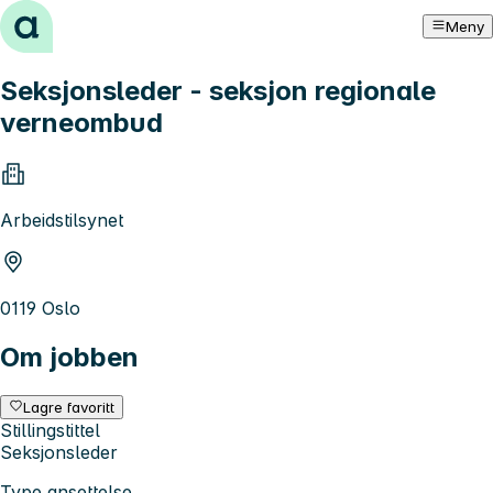
Hopp til innhold
Meny
Seksjonsleder - seksjon regionale
verneombud
Arbeidstilsynet
0119 Oslo
Om jobben
Lagre favoritt
Stillingstittel
Seksjonsleder
Type ansettelse