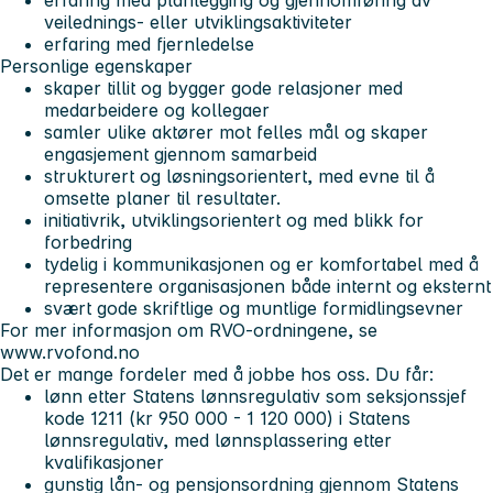
veilednings- eller utviklingsaktiviteter
erfaring med fjernledelse
Personlige egenskaper
skaper tillit og bygger gode relasjoner med
medarbeidere og kollegaer
samler ulike aktører mot felles mål og skaper
engasjement gjennom samarbeid
strukturert og løsningsorientert, med evne til å
omsette planer til resultater.
initiativrik, utviklingsorientert og med blikk for
forbedring
tydelig i kommunikasjonen og er komfortabel med å
representere organisasjonen både internt og eksternt
svært gode skriftlige og muntlige formidlingsevner
For mer informasjon om RVO-ordningene, se
www.rvofond.no
Det er mange fordeler med å jobbe hos oss. Du får:
lønn etter Statens lønnsregulativ som seksjonssjef
kode 1211 (kr 950 000 - 1 120 000) i Statens
lønnsregulativ, med lønnsplassering etter
kvalifikasjoner
gunstig lån- og pensjonsordning gjennom Statens