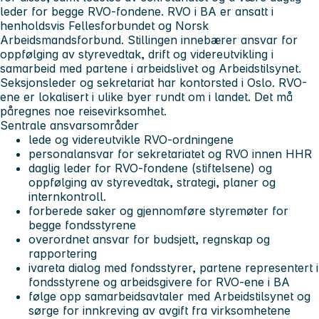
leder for begge RVO-fondene. RVO i BA er ansatt i
henholdsvis Fellesforbundet og Norsk
Arbeidsmandsforbund. Stillingen innebærer ansvar for
oppfølging av styrevedtak, drift og videreutvikling i
samarbeid med partene i arbeidslivet og Arbeidstilsynet.
Seksjonsleder og sekretariat har kontorsted i Oslo. RVO-
ene er lokalisert i ulike byer rundt om i landet. Det må
påregnes noe reisevirksomhet.
Sentrale ansvarsområder
lede og videreutvikle RVO-ordningene
personalansvar for sekretariatet og RVO innen HHR
daglig leder for RVO-fondene (stiftelsene) og
oppfølging av styrevedtak, strategi, planer og
internkontroll.
forberede saker og gjennomføre styremøter for
begge fondsstyrene
overordnet ansvar for budsjett, regnskap og
rapportering
ivareta dialog med fondsstyrer, partene representert i
fondsstyrene og arbeidsgivere for RVO-ene i BA
følge opp samarbeidsavtaler med Arbeidstilsynet og
sørge for innkreving av avgift fra virksomhetene