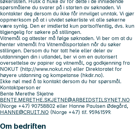
søkerlisten. Husk å huke av for dette i de innledende
spørsmålene du svarer på i starten av søknaden. Vi
kontakter deg dersom du ikke får innvilget unntak. Vi gjør
oppmerksom på at i utvidet søkerliste vil alle søkerne
være synlig. Den er imidlertid kun partsoffentlig, dvs. kun
tilgjengelig for søkere på stillingen.
Vitnemål og attester må følge søknaden. Vi ber om at du
henter vitnemål fra Vitnemålsportalen når du søker
stillingen. Dersom du har tatt hele eller deler av
utdanningen din i utlandet, ber vi om en autorisert
oversettelse av papirer og vitnemål, og godkjenning fra
NOKUT (http://www.nokut.no) eller Direktoratet for
høyere utdanning og kompetanse (hkdir.no).
Ikke nøl med å ta kontakt dersom du har spørsmål.
Kontaktperson er
Bente Merethe Skjetne
BENTE.MERETHE.SKJETNE@ARBEIDSTILSYNET.NO
(Norge +47) 90758802 eller Hanne Paulsen Ødegård,
HANNE@CRUIT.NO
(Norge +47) tlf. 95961599.
Om bedriften