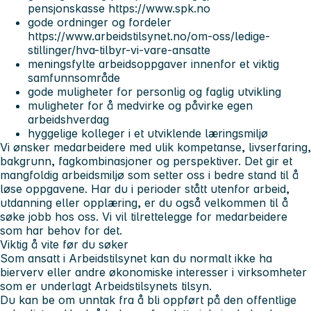
pensjonskasse https://www.spk.no
gode ordninger og fordeler
https://www.arbeidstilsynet.no/om-oss/ledige-
stillinger/hva-tilbyr-vi-vare-ansatte
meningsfylte arbeidsoppgaver innenfor et viktig
samfunnsområde
gode muligheter for personlig og faglig utvikling
muligheter for å medvirke og påvirke egen
arbeidshverdag
hyggelige kolleger i et utviklende læringsmiljø
Vi ønsker medarbeidere med ulik kompetanse, livserfaring,
bakgrunn, fagkombinasjoner og perspektiver. Det gir et
mangfoldig arbeidsmiljø som setter oss i bedre stand til å
løse oppgavene. Har du i perioder stått utenfor arbeid,
utdanning eller opplæring, er du også velkommen til å
søke jobb hos oss. Vi vil tilrettelegge for medarbeidere
som har behov for det.
Viktig å vite før du søker
Som ansatt i Arbeidstilsynet kan du normalt ikke ha
bierverv eller andre økonomiske interesser i virksomheter
som er underlagt Arbeidstilsynets tilsyn.
Du kan be om unntak fra å bli oppført på den offentlige