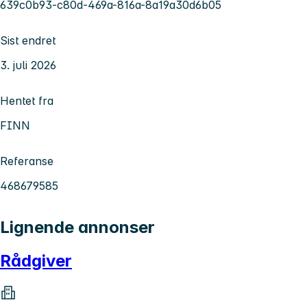
639c0b93-c80d-469a-816a-8a19a30d6b05
Sist endret
3. juli 2026
Hentet fra
FINN
Referanse
468679585
Lignende annonser
Rådgiver