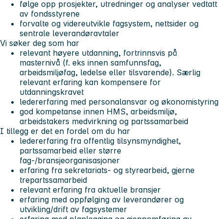
følge opp prosjekter, utredninger og analyser vedtatt
av fondsstyrene
forvalte og videreutvikle fagsystem, nettsider og
sentrale leverandøravtaler
Vi søker deg som har
relevant høyere utdanning, fortrinnsvis på
masternivå (f. eks innen samfunnsfag,
arbeidsmiljøfag, ledelse eller tilsvarende). Særlig
relevant erfaring kan kompensere for
utdanningskravet
ledererfaring med personalansvar og økonomistyring
god kompetanse innen HMS, arbeidsmiljø,
arbeidstakers medvirkning og partssamarbeid
I tillegg er det en fordel om du har
ledererfaring fra offentlig tilsynsmyndighet,
partssamarbeid eller større
fag-/bransjeorganisasjoner
erfaring fra sekretariats- og styrearbeid, gjerne
trepartssamarbeid
relevant erfaring fra aktuelle bransjer
erfaring med oppfølging av leverandører og
utvikling/drift av fagsystemer
erfaring med planlegging og gjennomføring av