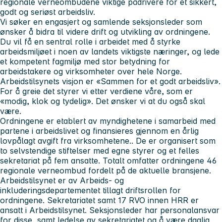
regionale verneombudene viktige pådrivere for et sikkert,
godt og seriøst arbeidsliv.
Vi søker en engasjert og samlende seksjonsleder som
ønsker å bidra til videre drift og utvikling av ordningene.
Du vil få en sentral rolle i arbeidet med å styrke
arbeidsmiljøet i noen av landets viktigste næringer, og lede
et kompetent fagmiljø med stor betydning for
arbeidstakere og virksomheter over hele Norge.
Arbeidstilsynets visjon er «Sammen for et godt arbeidsliv».
For å greie det styrer vi etter verdiene våre, som er
«modig, klok og tydelig». Det ønsker vi at du også skal
være.
Ordningene er etablert av myndighetene i samarbeid med
partene i arbeidslivet og finansieres gjennom en årlig
lovpålagt avgift fra virksomhetene.. De er organisert som
to selvstendige stiftelser med egne styrer og et felles
sekretariat på fem ansatte. Totalt omfatter ordningene 46
regionale verneombud fordelt på de aktuelle bransjene.
Arbeidstilsynet er av Arbeids- og
inkluderingsdepartementet tillagt driftsrollen for
ordningene. Sekretariatet samt 17 RVO innen HRR er
ansatt i Arbeidstilsynet. Seksjonsleder har personalansvar
for disse, samt ledelse av sekretariatet og å være daglig