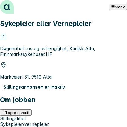
Hopp til innhold
Meny
Sykepleier eller Vernepleier
Døgnenhet rus og avhengighet, Klinikk Alta,
Finnmarkssykehuset HF
Markveien 31, 9510 Alta
Stillingsannonsen er inaktiv.
Om jobben
Lagre favoritt
Stillingstittel
Sykepleier/vernepleier