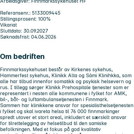
Arbeidsgiver: Finnmarkssykehuset HF
Referansenr.: 5133009445
Stillingsprosent: 100%
Vikariat
Sluttdato: 30.09.2027
Søknadsfrist: 04.06.2026
Om bedriften
Finnmarkssykehuset
består av Kirkenes sykehus,
Hammerfest sykehus, Klinikk Alta og Sámi Klinihkka, som
alle har tilbud innenfor somatikk og psykisk helsevern og
rus. I tillegg sørger Klinikk Prehospitale tjenester som er
representert i nesten alle kommunene i fylket for AMK,
bil-, båt- og luftambulansetjenesten i Finnmark.
Sammen har klinikkene ansvar for spesialisthelsetjenesten
i fylket og skal ivareta helsa til
76 000 finnmarkinger
spredt utover et stort areal, inkludert et særskilt ansvar
for tilrettelegging av helsetilbud til den samiske
befolkningen. Med et fokus på god kvalitativ