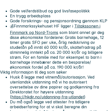
Gode velferdstilbud og god livsfasepolitikk
En trygg arbeidsplass
Gode forsikrings- og pensjonsordning gjennom KLP
💰Finnmarkssykehuset HF ligger i
Tiltakssonen i
Finnmark og Nord-Troms
som blant annet gir deg
disse økonomiske fordelene: Gratis barnehage, 12
timer gratis SFO per uke, årlig nedskriving av
studielån på inntil 60 000 kr/år, skattefradrag på
alminnelig inntekt på ca. 20 000 kr/år og billigere
strøm. For en familie med for eksempel to barn i
barnehage innebærer dette en besparelse/
økonomisk fordel på ca. 190 000 kr/år!
Viktig informasjon til deg som søker
Husk å legge med vitnemål/autorisasjon. Ved
utenlandsk utdanning må vi ha autorisert
oversettelse av dine papirer og godkjenning fra
Direktoratet for høyere utdanning
(
https://hkdir.no/utdanning-fra-utlandet
)
Du må også legge ved attester fra tidligere
arbeidserfaring for at vi skal beregne din