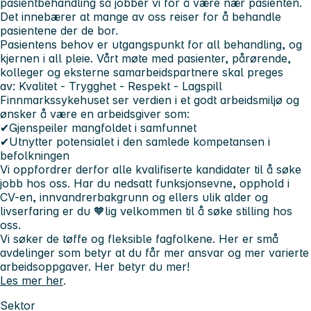
pasientbehandling så jobber vi for å være nær pasienten.
Det innebærer at mange av oss reiser for å behandle
pasientene der de bor.
Pasientens behov er utgangspunkt for all behandling, og
kjernen i all pleie. Vårt møte med pasienter, pårørende,
kolleger og eksterne samarbeidspartnere skal preges
av:
Kvalitet - Trygghet - Respekt - Lagspill
Finnmarkssykehuset ser verdien i et godt arbeidsmiljø og
ønsker å være en arbeidsgiver som:
✔Gjenspeiler mangfoldet i samfunnet
✔Utnytter potensialet i den samlede kompetansen i
befolkningen
Vi oppfordrer derfor alle kvalifiserte kandidater til å søke
jobb hos oss. Har du nedsatt funksjonsevne, opphold i
CV-en, innvandrerbakgrunn og ellers ulik alder og
livserfaring er du 🧡lig velkommen til å søke stilling hos
oss.
Vi søker de tøffe og fleksible fagfolkene. Her er små
avdelinger som betyr at du får mer ansvar og mer varierte
arbeidsoppgaver.
Her betyr du mer!
Les mer her
.
Sektor