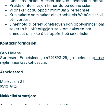
lønnsansiennitet. Attester må være oversatt til norsk
Praktisk informasjon finner du på
denne
siden
Vi ønsker at du oppgir minimum 2 referanser
Kun søkere som søker elektronisk via WebCruiter vil
blir vurdert
I henhold til offentlighetsloven kan opplysninger om
søkeren bli offentliggjort selv om søkeren har
anmodet om ikke å bli oppført på søkerlisten
Kontaktinformasjon
Gro Helene
Sørensen, Enhetsleder, +4791393125, gro.helene.sø
rense
n@finnmarkssykehuset.no
Arbeidssted
Markveien 31
9510 Alta
Nøkkelinformasjon: