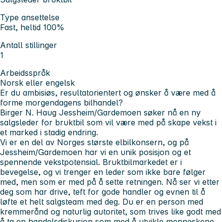
Type ansettelse
Fast, heltid 100%
Antall stillinger
1
Arbeidsspråk
Norsk eller engelsk
Er du ambisiøs, resultatorientert og ønsker å være med å
forme morgendagens bilhandel?
Birger N. Haug Jessheim/Gardemoen søker nå en ny
salgsleder for bruktbil som vil være med på skape vekst i
et marked i stadig endring.
Vi er en del av Norges største elbilkonsern, og på
Jessheim/Gardemoen har vi en unik posisjon og et
spennende vekstpotensial. Bruktbilmarkedet er i
bevegelse, og vi trenger en leder som ikke bare følger
med, men som er med på å sette retningen. Nå ser vi etter
deg som har drive, teft for gode handler og evnen til å
løfte et helt salgsteam med deg. Du er en person med
kremmerånd og naturlig autoritet, som trives like godt med
å ta en handelsdiskusjon som med å utvikle menneskene