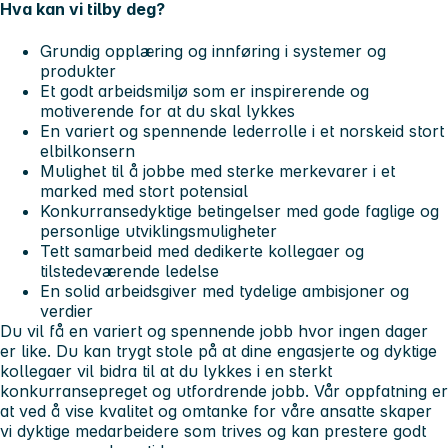
Hva kan vi tilby deg?
Grundig opplæring og innføring i systemer og
produkter
Et godt arbeidsmiljø som er inspirerende og
motiverende for at du skal lykkes
En variert og spennende lederrolle i et norskeid stort
elbilkonsern
Mulighet til å jobbe med sterke merkevarer i et
marked med stort potensial
Konkurransedyktige betingelser med gode faglige og
personlige utviklingsmuligheter
Tett samarbeid med dedikerte kollegaer og
tilstedeværende ledelse
En solid arbeidsgiver med tydelige ambisjoner og
verdier
Du vil få en variert og spennende jobb hvor ingen dager
er like. Du kan trygt stole på at dine engasjerte og dyktige
kollegaer vil bidra til at du lykkes i en sterkt
konkurransepreget og utfordrende jobb. Vår oppfatning er
at ved å vise kvalitet og omtanke for våre ansatte skaper
vi dyktige medarbeidere som trives og kan prestere godt