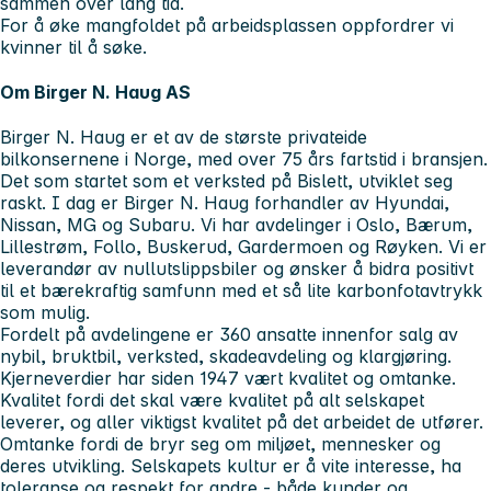
sammen over lang tid.
For å øke mangfoldet på arbeidsplassen oppfordrer vi
kvinner til å søke.
Om Birger N. Haug AS
Birger N. Haug er et av de største privateide
bilkonsernene i Norge, med over 75 års fartstid i bransjen.
Det som startet som et verksted på Bislett, utviklet seg
raskt. I dag er Birger N. Haug forhandler av Hyundai,
Nissan, MG og Subaru. Vi har avdelinger i Oslo, Bærum,
Lillestrøm, Follo, Buskerud, Gardermoen og Røyken. Vi er
leverandør av nullutslippsbiler og ønsker å bidra positivt
til et bærekraftig samfunn med et så lite karbonfotavtrykk
som mulig.
Fordelt på avdelingene er 360 ansatte innenfor salg av
nybil, bruktbil, verksted, skadeavdeling og klargjøring.
Kjerneverdier har siden 1947 vært kvalitet og omtanke.
Kvalitet fordi det skal være kvalitet på alt selskapet
leverer, og aller viktigst kvalitet på det arbeidet de utfører.
Omtanke fordi de bryr seg om miljøet, mennesker og
deres utvikling. Selskapets kultur er å vite interesse, ha
toleranse og respekt for andre - både kunder og