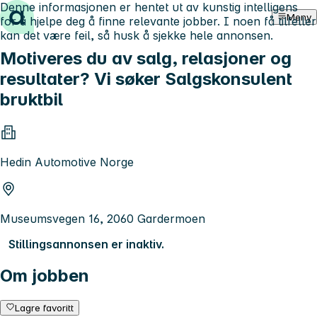
Denne informasjonen er hentet ut av kunstig intelligens
Hopp til innhold
Meny
for å hjelpe deg å finne relevante jobber. I noen få tilfeller
kan det være feil, så husk å sjekke hele annonsen.
Motiveres du av salg, relasjoner og
resultater? Vi søker Salgskonsulent
bruktbil
Hedin Automotive Norge
Museumsvegen 16, 2060 Gardermoen
Stillingsannonsen er inaktiv.
Om jobben
Lagre favoritt