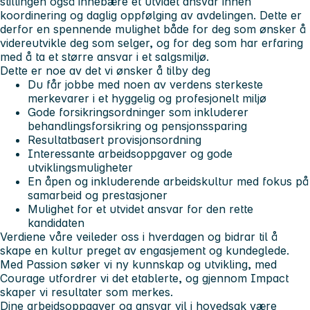
stillingen også innebære et utvidet ansvar innen
koordinering og daglig oppfølging av avdelingen. Dette er
derfor en spennende mulighet både for deg som ønsker å
videreutvikle deg som selger, og for deg som har erfaring
med å ta et større ansvar i et salgsmiljø.
Dette er noe av det vi ønsker å tilby deg
Du får jobbe med noen av verdens sterkeste
merkevarer i et hyggelig og profesjonelt miljø
Gode forsikringsordninger som inkluderer
behandlingsforsikring og pensjonssparing
Resultatbasert provisjonsordning
Interessante arbeidsoppgaver og gode
utviklingsmuligheter
En åpen og inkluderende arbeidskultur med fokus på
samarbeid og prestasjoner
Mulighet for et utvidet ansvar for den rette
kandidaten
Verdiene våre veileder oss i hverdagen og bidrar til å
skape en kultur preget av engasjement og kundeglede.
Med
Passion
søker vi ny kunnskap og utvikling, med
Courage
utfordrer vi det etablerte, og gjennom
Impact
skaper vi resultater som merkes.
Dine arbeidsoppgaver og ansvar vil i hovedsak være