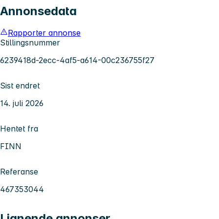
Annonsedata
Rapporter annonse
Stillingsnummer
6239418d-2ecc-4af5-a614-00c236755f27
Sist endret
14. juli 2026
Hentet fra
FINN
Referanse
467353044
Lignende annonser