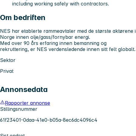
including working safely with contractors.
Om bedriften
NES har etablerte rammeavtaler med de største aktørene i
Norge innen olje/gass/fornybar energi.
Med over 90 års erfaring innen bemanning og
rekruttering, er NES verdensledende innen sitt felt globalt.
Sektor
Privat
Annonsedata
Rapporter annonse
Stillingsnummer
61f23401-0daa-41e0-b05a-8ec6dc4096c4
Sist endret