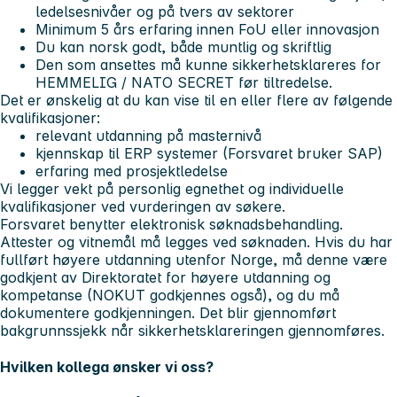
ledelsesnivåer og på tvers av sektorer
Minimum 5 års erfaring innen FoU eller innovasjon
Du kan norsk godt, både muntlig og skriftlig
Den som ansettes må kunne sikkerhetsklareres for
HEMMELIG / NATO SECRET før tiltredelse.
Det er ønskelig at du kan vise til en eller flere av følgende
kvalifikasjoner:
relevant utdanning på masternivå
kjennskap til ERP systemer (Forsvaret bruker SAP)
erfaring med prosjektledelse
Vi legger vekt på personlig egnethet og individuelle
kvalifikasjoner ved vurderingen av søkere.
Forsvaret benytter elektronisk søknadsbehandling.
Attester og vitnemål må legges ved søknaden. Hvis du har
fullført høyere utdanning utenfor Norge, må denne være
godkjent av Direktoratet for høyere utdanning og
kompetanse (NOKUT godkjennes også), og du må
dokumentere godkjenningen. Det blir gjennomført
bakgrunnssjekk når sikkerhetsklareringen gjennomføres.
Hvilken kollega ønsker vi oss?