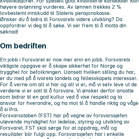
kvalifikasjoner. For spesielt godt kvalifiserte kandidater kan
høyere avlønning vurderes. Av lønnen trekkes 2 %
lovbestemt innskudd til Statens pensjonskasse.
Ønsker du å bidra til Forsvarets videre utvikling? Da
oppfordrer vi deg til å søke. Vi ser frem til å motta din
søknad!
Om bedriften
En jobb i Forsvaret er noe mer enn en jobb. Forsvarets
viktigste oppgave er å skape sikkerhet for Norge og
trygghet for befolkningen. Uansett hvilken stilling du har,
er du med på å ivareta landets og fellesskapets interesser.
For å verne om alt vi har og alt vi er, må vi selv leve ut de
verdiene vi er satt til å forsvare. Vi ønsker derfor ansatte
som bidrar til en god kultur ved å vise respekt og ta
ansvar for hverandre, og ha mot til å handle riktig og våge
å si ifra.
Forsvarsstaben (FST) har på vegne av forsvarssjefen
utøvende myndighet for ledelse, styring og utvikling av
Forsvaret. FST skal sørge for at oppdrag, mål og
resultater blir fulgt opp. Forsvarssjefen har i enkelte