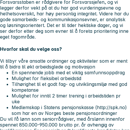
Forsvarsstaben er rådgivere for Forsvarssjefen, og vi
legger derfor vekt på at du har god vurderingsevne og
helhetsoversikt, har høy personlig integritet. Videre har du
gode samarbeids- og kommunikasjonsevner, er analytisk
og løsningsorientert. Det er til tider hektiske dager, og vi
ser derfor etter deg som evner til å foreta prioritering inne
eget fagområde.
Hvorfor skal du velge oss?
Vi tilbyr våre ansatte ordninger og aktiviteter som er ment
til å bidra til økt arbeidsglede og motivasjon
En spennende jobb med et viktig samfunnsoppdrag
Mulighet for fleksibel arbeidstid
Tilhørighet til et godt fag- og utviklingsmiljø med god
kompetanse
Mulighet for inntil 2 timer trening i arbeidstiden pr
uke
Medlemskap i Statens pensjonskasse (http://spk.no)
som har en av Norges beste pensjonsordninger
Du vil få lønn som seniorrådgiver, med årslønn innenfor
spennet 850.000-950.000 brutto pr. år avhengig av