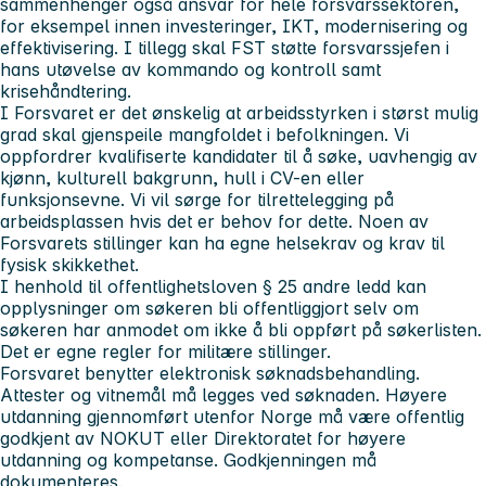
sammenhenger også ansvar for hele forsvarssektoren,
for eksempel innen investeringer, IKT, modernisering og
effektivisering. I tillegg skal FST støtte forsvarssjefen i
hans utøvelse av kommando og kontroll samt
krisehåndtering.
I Forsvaret er det ønskelig at arbeidsstyrken i størst mulig
grad skal gjenspeile mangfoldet i befolkningen. Vi
oppfordrer kvalifiserte kandidater til å søke, uavhengig av
kjønn, kulturell bakgrunn, hull i CV-en eller
funksjonsevne. Vi vil sørge for tilrettelegging på
arbeidsplassen hvis det er behov for dette. Noen av
Forsvarets stillinger kan ha egne helsekrav og krav til
fysisk skikkethet.
I henhold til offentlighetsloven § 25 andre ledd kan
opplysninger om søkeren bli offentliggjort selv om
søkeren har anmodet om ikke å bli oppført på søkerlisten.
Det er egne regler for militære stillinger.
Forsvaret benytter elektronisk søknadsbehandling.
Attester og vitnemål må legges ved søknaden. Høyere
utdanning gjennomført utenfor Norge må være offentlig
godkjent av NOKUT eller Direktoratet for høyere
utdanning og kompetanse. Godkjenningen må
dokumenteres.