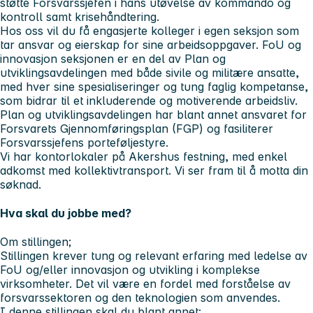
støtte Forsvarssjefen i hans utøvelse av kommando og
kontroll samt krisehåndtering.
Hos oss vil du få engasjerte kolleger i egen seksjon som
tar ansvar og eierskap for sine arbeidsoppgaver. FoU og
innovasjon seksjonen er en del av Plan og
utviklingsavdelingen med både sivile og militære ansatte,
med hver sine spesialiseringer og tung faglig kompetanse,
som bidrar til et inkluderende og motiverende arbeidsliv.
Plan og utviklingsavdelingen har blant annet ansvaret for
Forsvarets Gjennomføringsplan (FGP) og fasiliterer
Forsvarssjefens porteføljestyre.
Vi har kontorlokaler på Akershus festning, med enkel
adkomst med kollektivtransport. Vi ser fram til å motta din
søknad.
Hva skal du jobbe med?
Om stillingen;
Stillingen krever tung og relevant erfaring med ledelse av
FoU og/eller innovasjon og utvikling i komplekse
virksomheter. Det vil være en fordel med forståelse av
forsvarssektoren og den teknologien som anvendes.
I denne stillingen skal du blant annet: