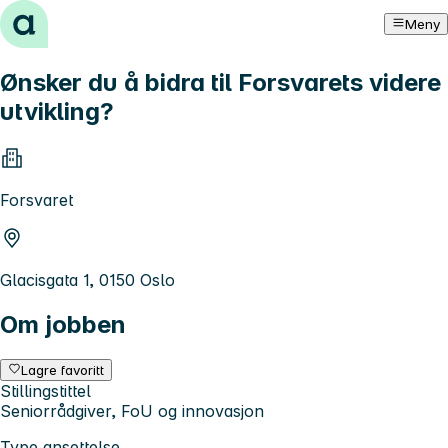
Hopp til innhold
Meny
Ønsker du å bidra til Forsvarets videre
utvikling?
Forsvaret
Glacisgata 1, 0150 Oslo
Om jobben
Lagre favoritt
Stillingstittel
Seniorrådgiver, FoU og innovasjon
Type ansettelse