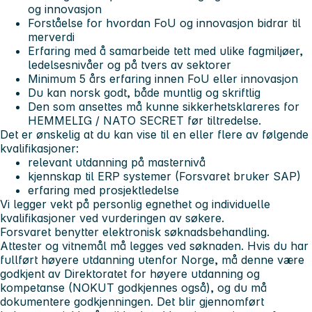
og innovasjon
Forståelse for hvordan FoU og innovasjon bidrar til
merverdi
Erfaring med å samarbeide tett med ulike fagmiljøer,
ledelsesnivåer og på tvers av sektorer
Minimum 5 års erfaring innen FoU eller innovasjon
Du kan norsk godt, både muntlig og skriftlig
Den som ansettes må kunne sikkerhetsklareres for
HEMMELIG / NATO SECRET før tiltredelse.
Det er ønskelig at du kan vise til en eller flere av følgende
kvalifikasjoner:
relevant utdanning på masternivå
kjennskap til ERP systemer (Forsvaret bruker SAP)
erfaring med prosjektledelse
Vi legger vekt på personlig egnethet og individuelle
kvalifikasjoner ved vurderingen av søkere.
Forsvaret benytter elektronisk søknadsbehandling.
Attester og vitnemål må legges ved søknaden. Hvis du har
fullført høyere utdanning utenfor Norge, må denne være
godkjent av Direktoratet for høyere utdanning og
kompetanse (NOKUT godkjennes også), og du må
dokumentere godkjenningen. Det blir gjennomført