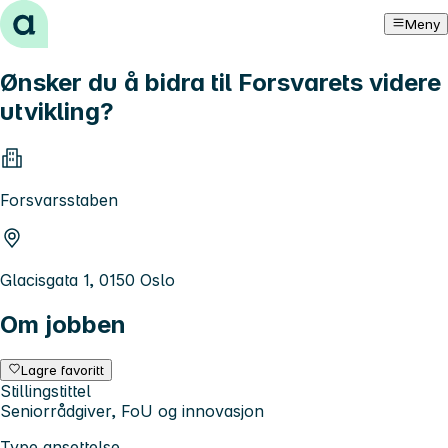
Hopp til innhold
Meny
Ønsker du å bidra til Forsvarets videre
utvikling?
Forsvarsstaben
Glacisgata 1, 0150 Oslo
Om jobben
Lagre favoritt
Stillingstittel
Seniorrådgiver, FoU og innovasjon
Type ansettelse