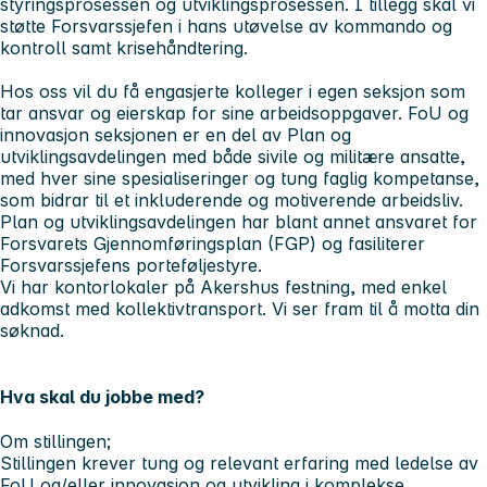
styringsprosessen og utviklingsprosessen. I tillegg skal vi
støtte Forsvarssjefen i hans utøvelse av kommando og
kontroll samt krisehåndtering.
Hos oss vil du få engasjerte kolleger i egen seksjon som
tar ansvar og eierskap for sine arbeidsoppgaver. FoU og
innovasjon seksjonen er en del av Plan og
utviklingsavdelingen med både sivile og militære ansatte,
med hver sine spesialiseringer og tung faglig kompetanse,
som bidrar til et inkluderende og motiverende arbeidsliv.
Plan og utviklingsavdelingen har blant annet ansvaret for
Forsvarets Gjennomføringsplan (FGP) og fasiliterer
Forsvarssjefens porteføljestyre.
Vi har kontorlokaler på Akershus festning, med enkel
adkomst med kollektivtransport. Vi ser fram til å motta din
søknad.
Hva skal du jobbe med?
Om stillingen;
Stillingen krever tung og relevant erfaring med ledelse av
FoU og/eller innovasjon og utvikling i komplekse