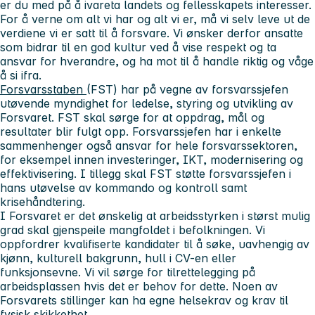
er du med på å ivareta landets og fellesskapets interesser.
For å verne om alt vi har og alt vi er, må vi selv leve ut de
verdiene vi er satt til å forsvare. Vi ønsker derfor ansatte
som bidrar til en god kultur ved å vise respekt og ta
ansvar for hverandre, og ha mot til å handle riktig og våge
å si ifra.
Forsvarsstaben
(FST) har på vegne av forsvarssjefen
utøvende myndighet for ledelse, styring og utvikling av
Forsvaret. FST skal sørge for at oppdrag, mål og
resultater blir fulgt opp. Forsvarssjefen har i enkelte
sammenhenger også ansvar for hele forsvarssektoren,
for eksempel innen investeringer, IKT, modernisering og
effektivisering. I tillegg skal FST støtte forsvarssjefen i
hans utøvelse av kommando og kontroll samt
krisehåndtering.
I Forsvaret er det ønskelig at arbeidsstyrken i størst mulig
grad skal gjenspeile mangfoldet i befolkningen. Vi
oppfordrer kvalifiserte kandidater til å søke, uavhengig av
kjønn, kulturell bakgrunn, hull i CV-en eller
funksjonsevne. Vi vil sørge for tilrettelegging på
arbeidsplassen hvis det er behov for dette. Noen av
Forsvarets stillinger kan ha egne helsekrav og krav til
fysisk skikkethet.