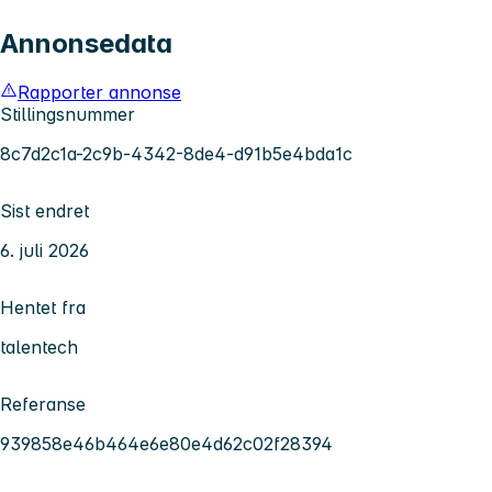
Annonsedata
Rapporter annonse
Stillingsnummer
8c7d2c1a-2c9b-4342-8de4-d91b5e4bda1c
Sist endret
6. juli 2026
Hentet fra
talentech
Referanse
939858e46b464e6e80e4d62c02f28394