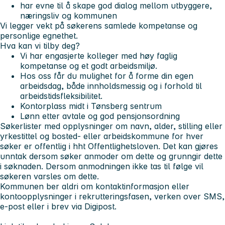
har evne til å skape god dialog mellom utbyggere,
næringsliv og kommunen
Vi legger vekt på søkerens samlede kompetanse og
personlige egnethet.
Hva kan vi tilby deg?
Vi har engasjerte kolleger med høy faglig
kompetanse og et godt arbeidsmiljø.
Hos oss får du mulighet for å forme din egen
arbeidsdag, både innholdsmessig og i forhold til
arbeidstidsfleksibilitet.
Kontorplass midt i Tønsberg sentrum
Lønn etter avtale og god pensjonsordning
Søkerlister med opplysninger om navn, alder, stilling eller
yrkestittel og bosted- eller arbeidskommune for hver
søker er offentlig i hht Offentlighetsloven. Det kan gjøres
unntak dersom søker anmoder om dette og grunngir dette
i søknaden. Dersom anmodningen ikke tas til følge vil
søkeren varsles om dette.
Kommunen ber aldri om kontaktinformasjon eller
kontoopplysninger i rekrutteringsfasen, verken over SMS,
e-post eller i brev via Digipost.