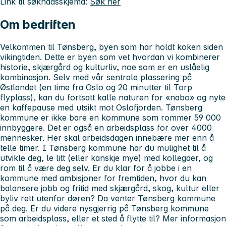
Link til søknadsskjema:
Søk her
Om bedriften
Velkommen til Tønsberg, byen som har holdt koken siden
vikingtiden. Dette er byen som vet hvordan vi kombinerer
historie, skjærgård og kulturliv, noe som er en uslåelig
kombinasjon. Selv med vår sentrale plassering på
Østlandet (en time fra Oslo og 20 minutter til Torp
flyplass), kan du fortsatt kalle naturen for «nabo» og nyte
en kaffepause med utsikt mot Oslofjorden. Tønsberg
kommune er ikke bare en kommune som rommer 59 000
innbyggere. Det er også en arbeidsplass for over 4000
mennesker. Her skal arbeidsdagen innebære mer enn å
telle timer. I Tønsberg kommune har du mulighet til å
utvikle deg, le litt (eller kanskje mye) med kollegaer, og
rom til å være deg selv. Er du klar for å jobbe i en
kommune med ambisjoner for fremtiden, hvor du kan
balansere jobb og fritid med skjærgård, skog, kultur eller
byliv rett utenfor døren? Da venter Tønsberg kommune
på deg. Er du videre nysgjerrig på Tønsberg kommune
som arbeidsplass, eller et sted å flytte til? Mer informasjon