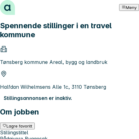
Hopp til innhold
Meny
Spennende stillinger i en travel
kommune
Tønsberg kommune Areal, bygg og landbruk
Halfdan Wilhelmsens Alle 1c, 3110 Tønsberg
Stillingsannonsen er inaktiv.
Om jobben
Lagre favoritt
Stillingstittel
Rådgivere Byggesak