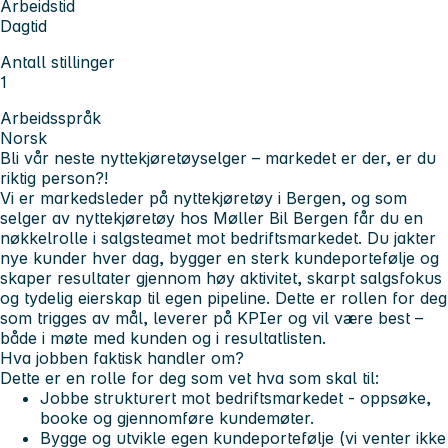
Arbeidstid
Dagtid
Antall stillinger
1
Arbeidsspråk
Norsk
Bli vår neste nyttekjøretøyselger – markedet er der, er du
riktig person?!
Vi er markedsleder på nyttekjøretøy i Bergen, og som
selger av nyttekjøretøy hos Møller Bil Bergen får du en
nøkkelrolle i salgsteamet mot bedriftsmarkedet. Du jakter
nye kunder hver dag, bygger en sterk kundeportefølje og
skaper resultater gjennom høy aktivitet, skarpt salgsfokus
og tydelig eierskap til egen pipeline. Dette er rollen for deg
som trigges av mål, leverer på KPIer og vil være best –
både i møte med kunden og i resultatlisten.
Hva jobben faktisk handler om?
Dette er en rolle for deg som vet hva som skal til:
Jobbe strukturert mot bedriftsmarkedet - oppsøke,
booke og gjennomføre kundemøter.
Bygge og utvikle egen kundeportefølje (vi venter ikke