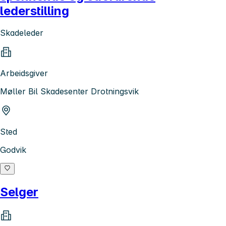
lederstilling
Skadeleder
Arbeidsgiver
Møller Bil Skadesenter Drotningsvik
Sted
Godvik
Selger