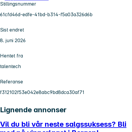
Stillingsnummer
61cfd46d-edfe-41bd-b314-f5a03a326d6b
Sist endret
8. juni 2026
Hentet fra
talentech
Referanse
f312102f53e042e8abc9bd8dca30af71
Lignende annonser
Vil du bli vår neste salgssuksess? Bli