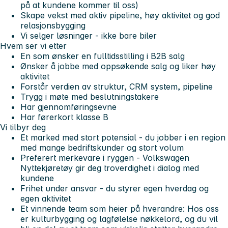
på at kundene kommer til oss)
Skape vekst med aktiv pipeline, høy aktivitet og god
relasjonsbygging
Vi selger løsninger - ikke bare biler
Hvem ser vi etter
En som ønsker en fulltidsstilling i B2B salg
Ønsker å jobbe med oppsøkende salg og liker høy
aktivitet
Forstår verdien av struktur, CRM system, pipeline
Trygg i møte med beslutningstakere
Har gjennomføringsevne
Har førerkort klasse B
Vi tilbyr deg
Et marked med stort potensial -
du jobber i en region
med mange bedriftskunder og stort volum
Preferert merkevare i ryggen -
Volkswagen
Nyttekjøretøy gir deg troverdighet i dialog med
kundene
Frihet under ansvar -
du styrer egen hverdag og
egen aktivitet
Et vinnende team som heier på hverandre
: Hos oss
er kulturbygging og lagfølelse nøkkelord, og du vil