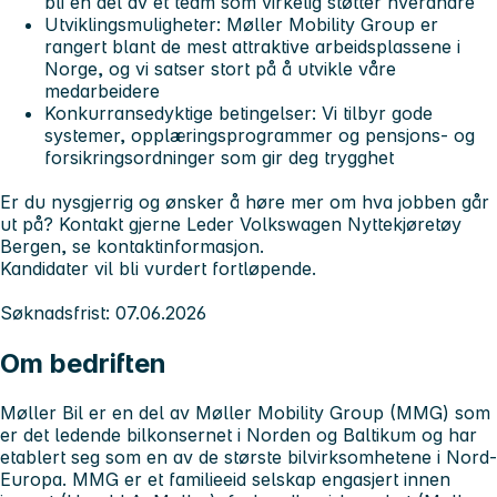
bli en del av et team som virkelig støtter hverandre
Utviklingsmuligheter
: Møller Mobility Group er
rangert blant de mest attraktive arbeidsplassene i
Norge, og vi satser stort på å utvikle våre
medarbeidere
Konkurransedyktige betingelser
: Vi tilbyr gode
systemer, opplæringsprogrammer og pensjons- og
forsikringsordninger som gir deg trygghet
Er du nysgjerrig og ønsker å høre mer om hva jobben går
ut på? Kontakt gjerne Leder Volkswagen Nyttekjøretøy
Bergen, se kontaktinformasjon.
Kandidater vil bli vurdert fortløpende.
Søknadsfrist: 07.06.2026
Om bedriften
Møller Bil er en del av Møller Mobility Group (MMG) som
er det ledende bilkonsernet i Norden og Baltikum og har
etablert seg som en av de største bilvirksomhetene i Nord-
Europa. MMG er et familieeid selskap engasjert innen