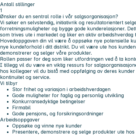
Antall stillinger
1
Ønsker du en sentral rolle i vår salgsorganisasjon?
Vi søker en selvstendig, initiativrik og resultatorientert s
forretningsmuligheter og bygge gode kunderelasjoner. Det
som trives ute i markedet og liker en aktiv arbeidshverdag 
Hovedoppgaven din vil være å oppsøke nye potensielle ku
nye kundeforhold i ditt distrikt. Du vil være ute hos kunde
demonstrerer og selger våre produkter.
Rollen passer for deg som liker utfordringen ved å ta kon
I tillegg vil du være en viktig ressurs for salgsorganisasjo
hos kollegaer vil du bistå med oppfølging av deres kunder o
kontinuitet og service.
Vi tilbyr
Stor frihet og variasjon i arbeidshverdagen
Gode muligheter for faglig og personlig utvikling
Konkurransedyktige betingelser
Firmabil
Gode pensjons, og forsikringsordninger
Arbeidsoppgaver
Oppsøke og vinne nye kunder
Presentere, demonstrere og selge produkter ute hos