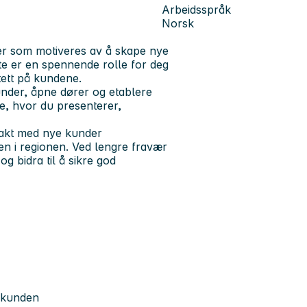
Arbeidsspråk
Norsk
elger som motiveres av å skape nye
te er en spennende rolle for deg
tett på kundene.
nder, åpne dører og etablere
ne, hvor du presenterer,
takt med nye kunder
nen i regionen. Ved lengre fravær
g bidra til å sikre god
 kunden