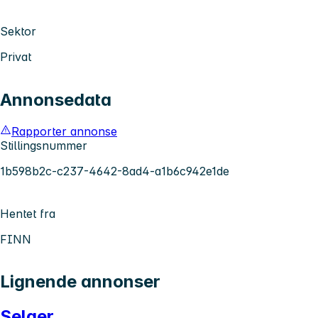
Sektor
Privat
Annonsedata
Rapporter annonse
Stillingsnummer
1b598b2c-c237-4642-8ad4-a1b6c942e1de
Hentet fra
FINN
Lignende annonser
Selger