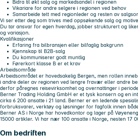
Bidra til økt salg og markedsandel i regionen
Vikariare for andre selgere i regionen ved behov
Samarbeide tett med regionleder og resten av salgso
Vi ser etter deg som trives med oppsøkende salg og motive
Du tar ansvar for egen hverdag, jobber strukturert og liker
og variasjon.
Kvalifikasjoner
Erfaring fra bilbransjen eller bilfaglig bakgrunn
Kjennskap til B2B-salg
Du kommuniserer godt muntlig
Førerkort klasse B er et krav
Arbeidsområde
Arbeidsområdet er hovedsakelig Bergen, men rollen innebæ
i andre deler av regionen ved lengre fravær eller andre b
derfor påregnes reisevirksomhet og overnattinger i periode
Berner Trading Holding GmbH
er et tysk konsern og en i
cirka 6 200 ansatte i 21 land. Berner er en ledende spesiali
forbruksvarer, verktøy og løsninger for fagfolk innen båd
Berner AS i Norge har hovedkontor og lager på Vøyenenga.
15000 artikler. Vi har nær 100 ansatte i Norge, nesten 17 
Om bedriften