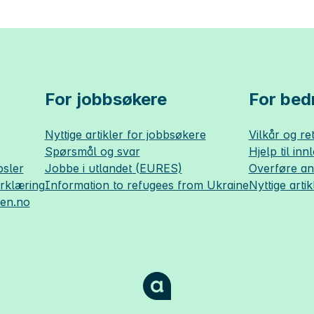
For jobbsøkere
For bedr
Nyttige artikler for jobbsøkere
Vilkår og ret
Spørsmål og svar
Hjelp til inn
sler
Jobbe i utlandet (EURES)
Overføre a
erklæring
Information to refugees from Ukraine
Nyttige artik
sen.no