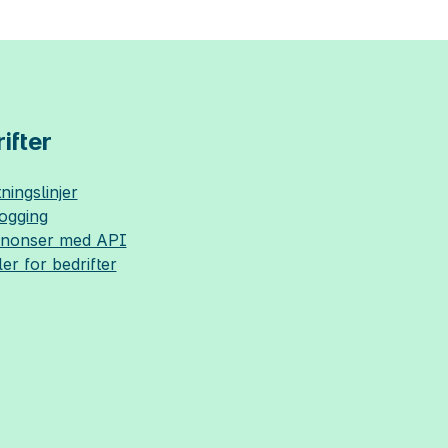
ifter
ningslinjer
logging
nnonser med API
ler for bedrifter