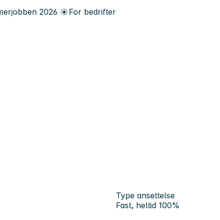
erjobben
2026
☀️
For bedrifter
Type ansettelse
Fast, heltid 100%