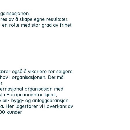
rganisasjonen
res av å skape egne resultater.
 en rolle med stor grad av frihet
rer også å vikariere for selgere
ehov i organisasjonen. Det må
r.
nternasjonal organisasjon med
st i Europa innenfor kjemi,
e bil- bygg- og anleggsbransjen.
 Her lagerfører vi i overkant av
000 kunder