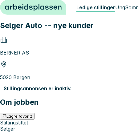
Hopp til innhold
Ledige stillinger
Ung
Somm
Selger Auto -- nye kunder
BERNER AS
5020 Bergen
Stillingsannonsen er inaktiv.
Om jobben
Lagre favoritt
Stillingstittel
Selger