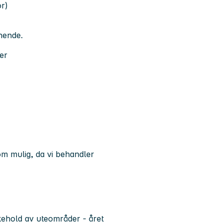
or)
gnende.
er
om mulig, da vi behandler
ikehold av uteområder - året