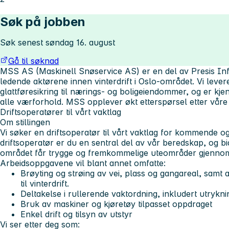
Søk på jobben
Søk senest søndag 16. august
Gå til søknad
MSS AS (Maskinell Snøservice AS) er en del av Presis Inf
ledende aktørene innen vinterdrift i Oslo-området. Vi lever
glattføresikring til nærings- og boligeiendommer, og er kjent
alle værforhold. MSS opplever økt etterspørsel etter våre 
Driftsoperatører til vårt vaktlag
Om stillingen
Vi søker en driftsoperatør til vårt vaktlag for kommende o
driftsoperatør er du en sentral del av vår beredskap, og bid
området får trygge og fremkommelige uteområder gjennom
Arbeidsoppgavene vil blant annet omfatte:
Brøyting og strøing av vei, plass og gangareal, samt 
til vinterdrift.
Deltakelse i rullerende vaktordning, inkludert utrykn
Bruk av maskiner og kjøretøy tilpasset oppdraget
Enkel drift og tilsyn av utstyr
Vi ser etter deg som: