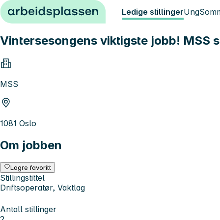
Hopp til innhold
Ledige stillinger
Ung
Somm
Vintersesongens viktigste jobb! MSS s
MSS
1081 Oslo
Om jobben
Lagre favoritt
Stillingstittel
Driftsoperatør, Vaktlag
Antall stillinger
2