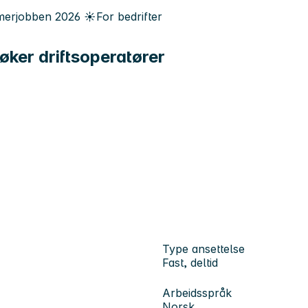
erjobben
2026
☀️
For bedrifter
øker driftsoperatører
Type ansettelse
Fast, deltid
Arbeidsspråk
Norsk