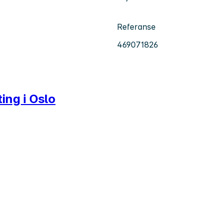
Referanse
469071826
ting i Oslo