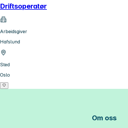
Driftsoperatør
Arbeidsgiver
Hafslund
Sted
Oslo
Om oss