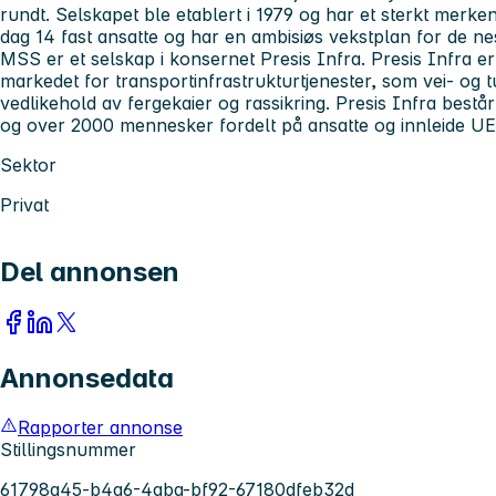
rundt. Selskapet ble etablert i 1979 og har et sterkt merken
dag 14 fast ansatte og har en ambisiøs vekstplan for de nes
MSS er et selskap i konsernet Presis Infra. Presis Infra er
markedet for transportinfrastrukturtjenester, som vei- og t
vedlikehold av fergekaier og rassikring. Presis Infra består
og over 2000 mennesker fordelt på ansatte og innleide UE
Sektor
Privat
Del annonsen
Annonsedata
Rapporter annonse
Stillingsnummer
61798a45-b4a6-4aba-bf92-67180dfeb32d