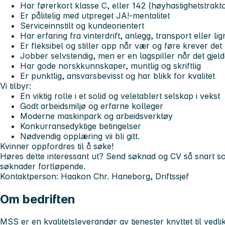
Har førerkort klasse C, eller 142 (høyhastighetstrakt
Er pålitelig med utpreget JA!-mentalitet
Serviceinnstilt og kundeorientert
Har erfaring fra vinterdrift, anlegg, transport eller li
Er fleksibel og stiller opp når vær og føre krever det
Jobber selvstendig, men er en lagspiller når det gjeld
Har gode norskkunnskaper, muntlig og skriftlig
Er punktlig, ansvarsbevisst og har blikk for kvalitet
Vi tilbyr:
En viktig rolle i et solid og veletablert selskap i vekst
Godt arbeidsmiljø og erfarne kolleger
Moderne maskinpark og arbeidsverktøy
Konkurransedyktige betingelser
Nødvendig opplæring vii bli gitt.
Kvinner oppfordres til å søke!
Høres dette interessant ut? Send søknad og CV så snart s
søknader fortløpende.
Kontaktperson:
Haakon Chr. Haneborg, Driftssjef
Om bedriften
MSS er en kvalitetsleverandør av tjenester knyttet til vedl