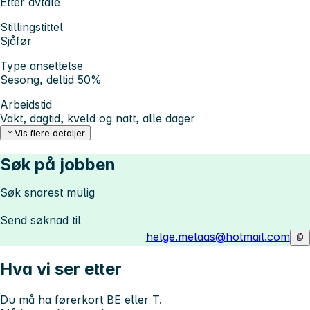
Etter avtale
Stillingstittel
Sjåfør
Type ansettelse
Sesong, deltid 50%
Arbeidstid
Vakt, dagtid, kveld og natt, alle dager
Vis flere detaljer
Søk på jobben
Søk snarest mulig
Send søknad til
helge.melaas@hotmail.com
Hva vi ser etter
Du må ha førerkort BE eller T.