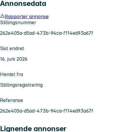
Annonsedata
Rapporter annonse
Stillingsnummer
262e405a-d5ad-473b-94ca-f114ed93a67f
Sist endret
16. juni 2026
Hentet fra
Stillingsregistrering
Referanse
262e405a-d5ad-473b-94ca-f114ed93a67f
Lignende annonser