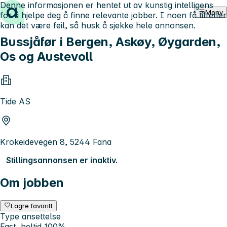
Denne informasjonen er hentet ut av kunstig intelligens
Hopp til innhold
Meny
for å hjelpe deg å finne relevante jobber. I noen få tilfeller
kan det være feil, så husk å sjekke hele annonsen.
Bussjåfør i Bergen, Askøy, Øygarden,
Os og Austevoll
Tide AS
Krokeidevegen 8, 5244 Fana
Stillingsannonsen er inaktiv.
Om jobben
Lagre favoritt
Type ansettelse
Fast, heltid 100%