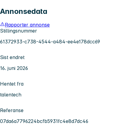
Annonsedata
Rapporter annonse
Stillingsnummer
61372933-c738-4544-a484-ee4e178dcc69
Sist endret
16. juni 2026
Hentet fra
talentech
Referanse
07da6a7796224bcfb5931fc4e8d7dc46