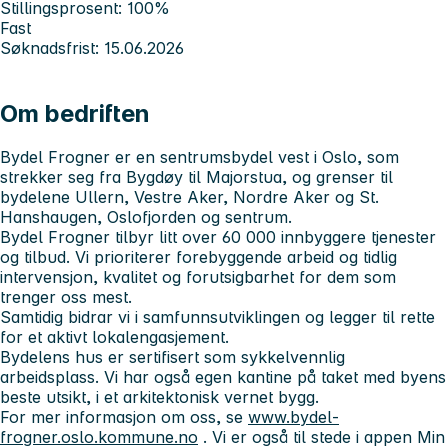
Stillingsprosent: 100%
Fast
Søknadsfrist: 15.06.2026
Om bedriften
Bydel Frogner er en sentrumsbydel vest i Oslo, som
strekker seg fra Bygdøy til Majorstua, og grenser til
bydelene Ullern, Vestre Aker, Nordre Aker og St.
Hanshaugen, Oslofjorden og sentrum.
Bydel Frogner tilbyr litt over 60 000 innbyggere tjenester
og tilbud. Vi prioriterer forebyggende arbeid og tidlig
intervensjon, kvalitet og forutsigbarhet for dem som
trenger oss mest.
Samtidig bidrar vi i samfunnsutviklingen og legger til rette
for et aktivt lokalengasjement.
Bydelens hus er sertifisert som sykkelvennlig
arbeidsplass. Vi har også egen kantine på taket med byens
beste utsikt, i et arkitektonisk vernet bygg.
For mer informasjon om oss, se
www.bydel-
frogner.oslo.kommune.no
. Vi er også til stede i appen Min