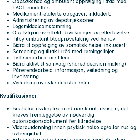
Oppsøkende og ambulant oppfølging i tråd med
FACT-modellen
Medikamentrelaterte oppgaver, inkludert:
Administrering av depotinjeksjoner
Legemiddelsamstemming
Oppfølging av effekt, bivirkninger og etterlevelse
Tilby ambulant blodprøvetaking ved behov
Bidra til oppfølging av somatisk helse, inkludert:
Screening og tiltak i tråd med retningslinjer
Tett samarbeid med lege
Bidra aktivt til samvalg (shared decision making)
Pårørendearbeid: informasjon, veiledning og
involvering
Veiledning av sykepleiestudenter
Kvalifikasjoner
Bachelor i sykepleie med norsk autorisasjon, det
kreves fremleggelse av nødvendig
autorisasjonsdokument før tiltredelse
Videreutdanning innen psykisk helse og/eller rus og
avhengighet
Erfaring fra arbeid med personer med alvorlige