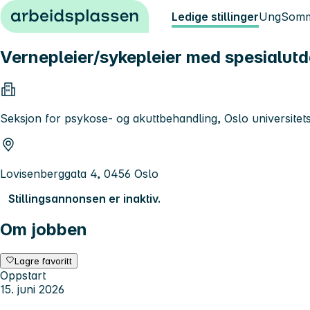
Hopp til innhold
Ledige stillinger
Ung
Somm
Vernepleier/sykepleier med spesialut
Seksjon for psykose- og akuttbehandling, Oslo universite
Lovisenberggata 4, 0456 Oslo
Stillingsannonsen er inaktiv.
Om jobben
Lagre favoritt
Oppstart
15. juni 2026