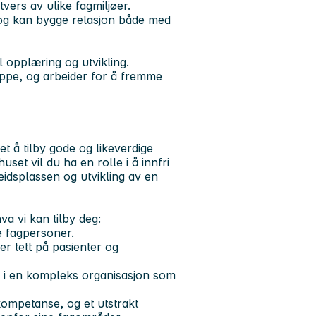
vers av ulike fagmiljøer.
og kan bygge relasjon både med
il opplæring og utvikling.
ppe, og arbeider for å fremme
t å tilby gode og likeverdige
set vil du ha en rolle i å innfri
eidsplassen og utvikling av en
va vi kan tilby deg:
te fagpersoner.
er tett på pasienter og
g i en kompleks organisasjon som
kompetanse, og et utstrakt