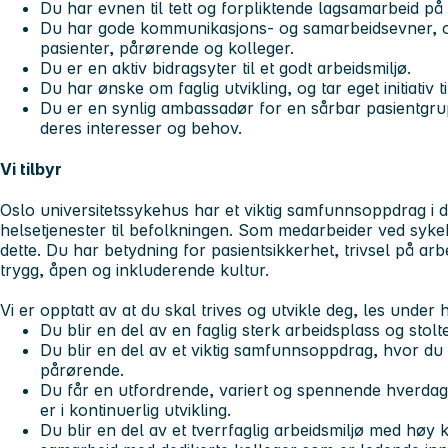
Du har evnen til tett og forpliktende lagsamarbeid på t
Du har gode kommunikasjons- og samarbeidsevner, 
pasienter, pårørende og kolleger.
Du er en aktiv bidragsyter til et godt arbeidsmiljø.
Du har ønske om faglig utvikling, og tar eget initiativ t
Du er en synlig ambassadør for en sårbar pasientgru
deres interesser og behov.
Vi tilbyr
Oslo universitetssykehus har et viktig samfunnsoppdrag i de
helsetjenester til befolkningen. Som medarbeider ved sykehu
dette. Du har betydning for pasientsikkerhet, trivsel på arb
trygg, åpen og inkluderende kultur.
Vi er opptatt av at du skal trives og utvikle deg, les under h
Du blir en del av en faglig sterk arbeidsplass og stol
Du blir en del av et viktig samfunnsoppdrag, hvor du 
pårørende.
Du får en utfordrende, variert og spennende hverda
er i kontinuerlig utvikling.
Du blir en del av et tverrfaglig arbeidsmiljø med høy 