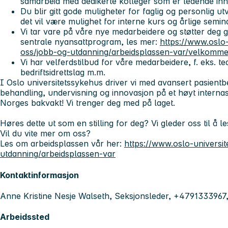
samarbeid med dedikerte kolleger som er ledende inn
Du blir gitt gode muligheter for faglig og personlig u
det vil være mulighet for interne kurs og årlige semina
Vi tar vare på våre nye medarbeidere og støtter deg
sentrale nyansattprogram, les mer:
https://www.oslo
oss/jobb-og-utdanning/arbeidsplassen-var/velkomm
Vi har velferdstilbud for våre medarbeidere, f. eks. tea
bedriftsidrettslag m.m.
I Oslo universitetssykehus driver vi med avansert pasient
behandling, undervisning og innovasjon på et høyt internasj
Norges bakvakt! Vi trenger deg med på laget.
Høres dette ut som en stilling for deg? Vi gleder oss til å l
Vil du vite mer om oss?
Les om arbeidsplassen vår her:
https://www.oslo-universi
utdanning/arbeidsplassen-var
Kontaktinformasjon
Anne Kristine Nesje Walseth, Seksjonsleder, +4791333967
Arbeidssted