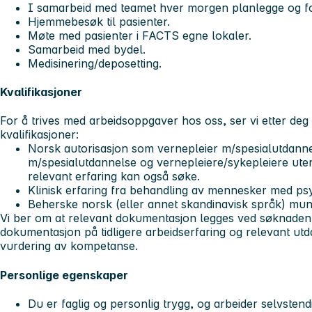
I samarbeid med teamet hver morgen planlegge og f
Hjemmebesøk til pasienter.
Møte med pasienter i FACTS egne lokaler.
Samarbeid med bydel.
Medisinering/deposetting.
Kvalifikasjoner
For å trives med arbeidsoppgaver hos oss, ser vi etter de
kvalifikasjoner:
Norsk autorisasjon som vernepleier m/spesialutdanne
m/spesialutdannelse og vernepleiere/sykepleiere ut
relevant erfaring kan også søke.
Klinisk erfaring fra behandling av mennesker med ps
Beherske norsk (eller annet skandinavisk språk) muntli
Vi ber om at relevant dokumentasjon legges ved søknaden: 
dokumentasjon på tidligere arbeidserfaring og relevant ut
vurdering av kompetanse.
Personlige egenskaper
Du er faglig og personlig trygg, og arbeider selvstend