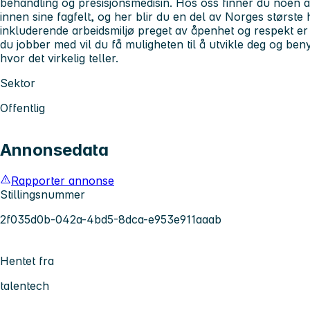
behandling og presisjonsmedisin. Hos oss finner du noen a
innen sine fagfelt, og her blir du en del av Norges største 
inkluderende arbeidsmiljø preget av åpenhet og respekt er 
du jobber med vil du få muligheten til å utvikle deg og ben
hvor det virkelig teller.
Sektor
Offentlig
Annonsedata
Rapporter annonse
Stillingsnummer
2f035d0b-042a-4bd5-8dca-e953e911aaab
Hentet fra
talentech