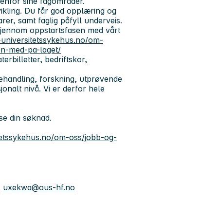
enfor sine fagområder.
tvikling. Du får god opplæring og
rer, samt faglig påfyll underveis.
 gjennom oppstartsfasen med vårt
-universitetssykehus.no/om-
en-med-pa-laget/
terbilletter, bedriftskor,
behandling, forskning, utprøvende
onalt nivå. Vi er derfor hele
ese din søknad.
tetssykehus.no/om-oss/jobb-og-
,
uxekwa@ous-hf.no