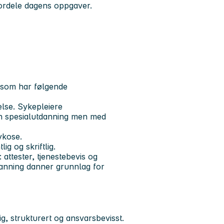
ordele dagens oppgaver.
g som har følgende
lse. Sykepleiere
en spesialutdanning men med
ykose.
g og skriftlig.
attester, tjenestebevis og
danning danner grunnlag for
ig, strukturert og ansvarsbevisst.