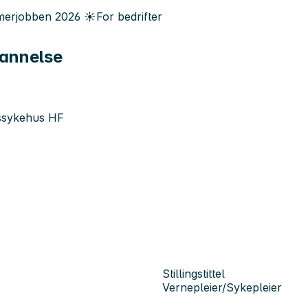
erjobben
2026
☀️
For bedrifter
dannelse
tssykehus HF
Stillingstittel
Vernepleier/Sykepleier