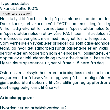
Type ansettelse
Vikariat, heltid 100%
Vis flere detaljer
Har du lyst til å arbeide tett på pasientene i et ambulant
Da er kanskje et vikariat i vårt FACT-team en stilling for de
Vi har ledig vikariat for vernepleier m/spesialutdannelse (e
m/spesialutdannelse) i et av våre FACT team. Tiltredelse så
4 måneders varighet, men med mulighet for forlengelse.
Som vernepleier/sykepleier arbeider du som case-manager 
team, og hvor tett samarbeid rundt pasientene er en viktig 
derfor etter en fagperson som er engasjert i pasientene, 
opptatt av et inkluderende og trygt arbeidsmiljø til beste fo
Høres dette spennende ut, ser vi fram til å høre fra deg.
Oslo universitetssykehus er en arbeidsplass med stort man
avgjørende for å løse våre oppgaver på best mulig måte. V
gjenspeiles blant søkerne til våre stillinger, og oppfordrer a
uavhengig bakgrunn, til å søke!
Arbeidsoppgaver
Hvordan ser en arbeidshverdag ut?