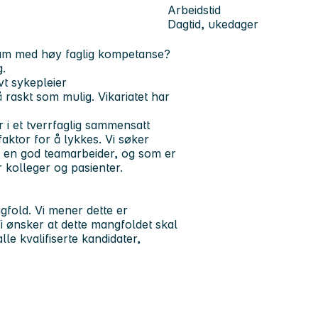
Arbeidstid
Dagtid, ukedager
 team med høy faglig kompetanse?
g.
vt sykepleier
 raskt som mulig. Vikariatet har
i et tverrfaglig sammensatt
faktor for å lykkes. Vi søker
er en god teamarbeider, og som er
r kolleger og pasienter.
gfold. Vi mener dette er
i ønsker at dette mangfoldet skal
lle kvalifiserte kandidater,