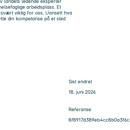
v landets ledende eksperter
helsefaglige arbeidsplass. Et
svært viktig for oss. Uansett hva
ytte din kompetanse på et sted
Sist endret
18. juni 2026
Referanse
8f8917d389eb4cc8b0a3f6