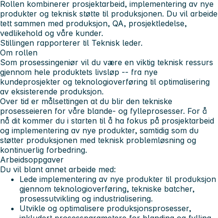
Rollen kombinerer prosjektarbeid, implementering av nye
produkter og teknisk støtte til produksjonen. Du vil arbeide
tett sammen med produksjon, QA, prosjektledelse,
vedlikehold og våre kunder.
Stillingen rapporterer til Teknisk leder.
Om rollen
Som prosessingeniør vil du være en viktig teknisk ressurs
gjennom hele produktets livsløp -- fra nye
kundeprosjekter og teknologioverføring til optimalisering
av eksisterende produksjon.
Over tid er målsettingen at du blir den tekniske
prosesseieren for våre blande- og fylleprosesser. For å
nå dit kommer du i starten til å ha fokus på prosjektarbeid
og implementering av nye produkter, samtidig som du
støtter produksjonen med teknisk problemløsning og
kontinuerlig forbedring.
Arbeidsoppgaver
Du vil blant annet arbeide med:
Lede implementering av nye produkter til produksjon
gjennom teknologioverføring, tekniske batcher,
prosessutvikling og industrialisering.
Utvikle og optimalisere produksjonsprosesser,
inkludert prosessparametere for blanding og fylling,