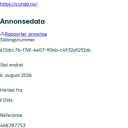
https://curida.no/
Annonsedata
Rapporter annonse
Stillingsnummer
612dcc7b-f7df-4e07-90bb-c4932a5292dc
Sist endret
6. august 2026
Hentet fra
FINN
Referanse
468787753