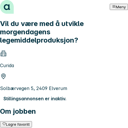
Hopp til innhold
Meny
Vil du være med å utvikle
morgendagens
legemiddelproduksjon?
Curida
Solbærvegen 5, 2409 Elverum
Stillingsannonsen er inaktiv.
Om jobben
Lagre favoritt