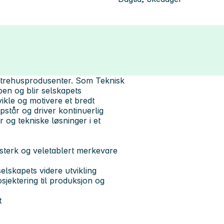
e trehusprodusenter. Som Teknisk
pen og blir selskapets
vikle og motivere et bredt
pstår og driver kontinuerlig
 og tekniske løsninger i et
n sterk og veletablert merkevare
elskapets videre utvikling
osjektering til produksjon og
t