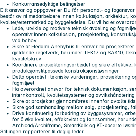
Konkurransedyktige betingelser
Ditt ansvar og oppgaver er
Du får personal- og fagansvar 
består av ni medarbeidere innen kalkulasjon, arkitektur, ko
kvalitet/ettermarked og byggeledelse.
Du vil ha et overord
Lede, utvikle og motivere teknisk avdeling og fagmiljø
operativt innen kalkulasjon, prosjektering, konstruk
ved behov
Sikre at Hedalm Anebyhus til enhver tid prosjekterer
gjeldende regelverk, herunder TEK17 og SAK10, tekn
kvalitetskrav
Koordinere prosjekteringsarbeidet og sikre effektive,
produksjonstilpassede konstruksjonsløsninger
Delta operativt i tekniske vurderinger, prosjekteri
fagmiljøet
Ha overordnet ansvar for teknisk dokumentasjon, sen
internkontroll, kvalitetssystemer og avvikshåndtering
Sikre at prosjekter gjennomføres innenfor avtalte tid
Sikre god samhandling mellom salg, prosjektering, fa
Drive kontinuerlig forbedring av byggesystemer, arbe
for å øke kvalitet, effektivitet og lønnsomhet, herund
Archicad/Archiframe, SmartKalk og KI-baserte løsni
Stillingen rapporterer til daglig leder.