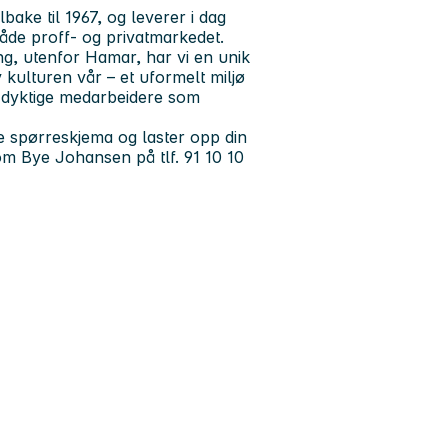
lbake til 1967, og leverer i dag
både proff- og privatmarkedet.
g, utenfor Hamar, har vi en unik
 kulturen vår – et uformelt miljø
og dyktige medarbeidere som
e spørreskjema og laster opp din
om Bye Johansen på tlf. 91 10 10