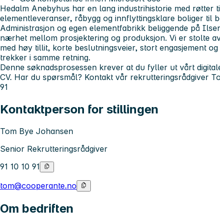
Hedalm Anebyhus
har en lang industrihistorie med røtter ti
elementleveranser, råbygg og innflyttingsklare boliger til 
Administrasjon og egen elementfabrikk beliggende på Ilsen
nærhet mellom prosjektering og produksjon. Vi er stolte av
med høy tillit, korte beslutningsveier, stort engasjement 
trekker i samme retning.
Denne søknadsprosessen krever at du fyller ut vårt digital
CV. Har du spørsmål? Kontakt vår rekrutteringsrådgiver T
91
Kontaktperson for stillingen
Tom Bye Johansen
Senior Rekrutteringsrådgiver
91 10 10 91
tom@cooperante.no
Om bedriften