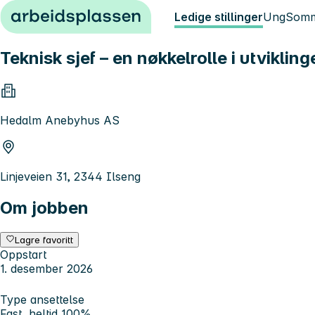
Hopp til innhold
Ledige stillinger
Ung
Somm
Teknisk sjef – en nøkkelrolle i utvikl
Hedalm Anebyhus AS
Linjeveien 31, 2344 Ilseng
Om jobben
Lagre favoritt
Oppstart
1. desember 2026
Type ansettelse
Fast, heltid 100%