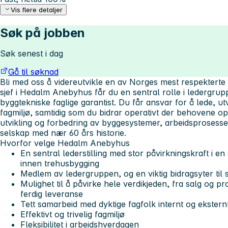
Vis flere detaljer
Søk på jobben
Søk senest i dag
Gå til søknad
Bli med oss å videreutvikle en av Norges mest respektert
sjef i Hedalm Anebyhus får du en sentral rolle i ledergrup
byggtekniske faglige garantist. Du får ansvar for å lede, ut
fagmiljø, samtidig som du bidrar operativt der behovene op
utvikling og forbedring av byggesystemer, arbeidsprosesser
selskap med nær 60 års historie.
Hvorfor velge Hedalm Anebyhus
En sentral lederstilling med stor påvirkningskraft i e
innen trehusbygging
Medlem av ledergruppen, og en viktig bidragsyter til s
Mulighet til å påvirke hele verdikjeden, fra salg og pr
ferdig leveranse
Tett samarbeid med dyktige fagfolk internt og ekstern
Effektivt og trivelig fagmiljø
Fleksibilitet i arbeidshverdagen