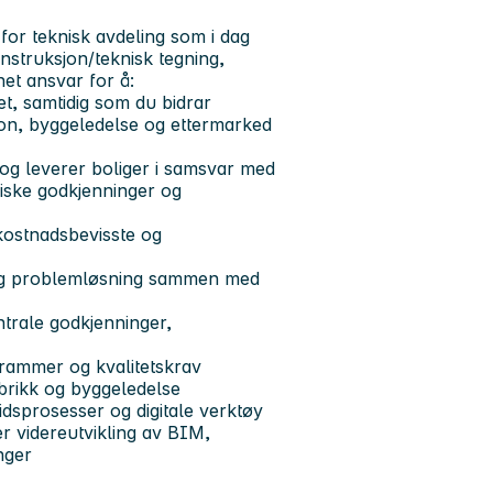
for teknisk avdeling som i dag
nstruksjon/teknisk tegning,
net ansvar for å:
et, samtidig som du bidrar
sjon, byggeledelse og ettermarked
 og leverer boliger i samsvar med
iske godkjenninger og
 kostnadsbevisste og
ng og problemløsning sammen med
trale godkjenninger,
srammer og kvalitetskrav
brikk og byggeledelse
idsprosesser og digitale verktøy
er videreutvikling av BIM,
nger