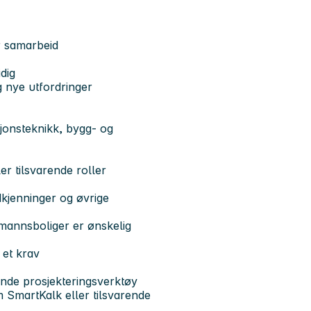
r samarbeid
idig
g nye utfordringer
jonsteknikk, bygg- og
er tilsvarende roller
jenninger og øvrige
rmannsboliger er ønskelig
 et krav
ende prosjekteringsverktøy
 SmartKalk eller tilsvarende