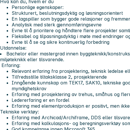
Hva kan du, hvem er du
Personlige egenskaper:
Strukturert, beslutningsdyktig og løsningsorientert
En lagspiller som bygger gode relasjoner og fremme
Analytisk med sterk gjennomføringsevne
Evne til å prioritere og håndtere flere prosjekter samt
Fleksibel og tilpasningsdyktig i møte med endringer o
Evne til å se og sikre kontinuerlig forbedring
Utdannelse:
Bachelor eller mastergrad innen byggteknikk/konstruks
miljøteknikk eller tilsvarende.
Erfaring:
Relevant erfaring fra prosjektering, teknisk ledelse ell
Tilfredsstille tiltaksklasse 2, prosjekterende
Inngående kunnskap om TEK17, SAK10, tekniske godk
myndighetskrav
Erfaring med prosjektering av trehus, småhus og fle
Ledererfaring er en fordel
Erfaring med elementproduksjon er positivt, men ikke
Tekniske verktøy
:
Erfaring med Archicad/Archiframe, DDS eller tilsvar
Erfaring med kalkulasjons- og beregningsverktøy som
God kompetanse innen Microsoft 365