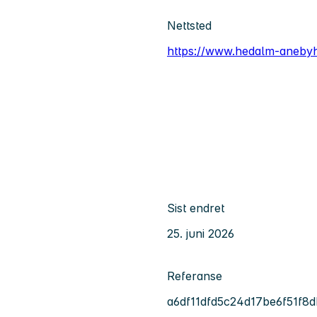
Nettsted
https://www.hedalm-aneby
Sist endret
25. juni 2026
Referanse
a6df11dfd5c24d17be6f51f8