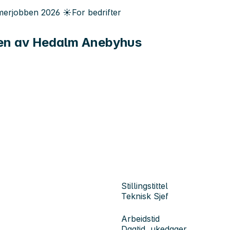
erjobben
2026
☀️
For bedrifter
ingen av Hedalm Anebyhus
Stillingstittel
Teknisk Sjef
Arbeidstid
Dagtid, ukedager