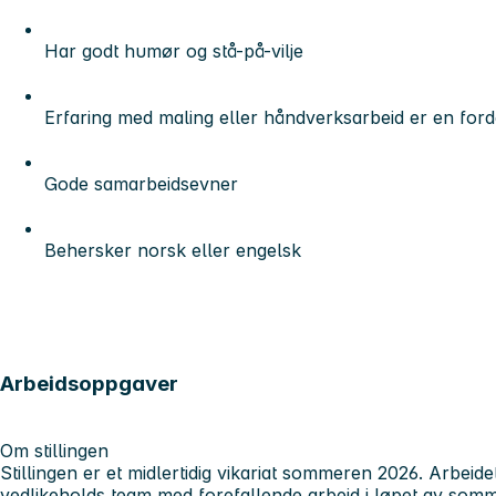
Har godt humør og stå-på-vilje
Erfaring med maling eller håndverksarbeid er en ford
Gode samarbeidsevner
Behersker norsk eller engelsk
Arbeidsoppgaver
Om stillingen
Stillingen er et midlertidig vikariat sommeren 2026. Arbeidet
vedlikeholds team med forefallende arbeid i løpet av somm