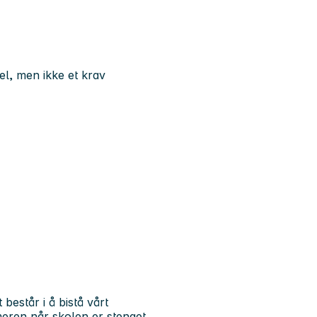
el, men ikke et krav
 består i å bistå vårt
eren når skolen er stenget.