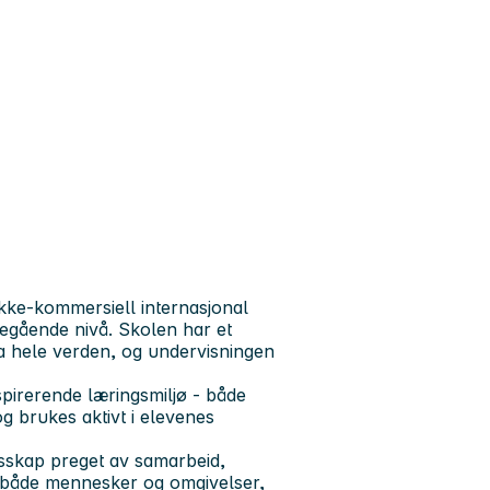
ikke-kommersiell internasjonal
eregående nivå. Skolen har et
a hele verden, og undervisningen
spirerende læringsmiljø - både
og brukes aktivt i elevenes
lesskap preget av samarbeid,
på både mennesker og omgivelser,