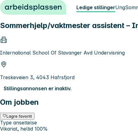
Hopp til innhold
Ledige stillinger
Ung
Somm
Sommerhjelp/vaktmester assistent – I
International School Of Stavanger Avd Undervisning
Treskeveien 3, 4043 Hafrsfjord
Stillingsannonsen er inaktiv.
Om jobben
Lagre favoritt
Type ansettelse
Vikariat, heltid 100%