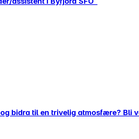
er/assistent i Byfjord SFO
 og bidra til en trivelig atmosfære? Bl