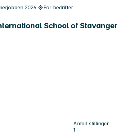
erjobben
2026
☀️
For bedrifter
nternational School of Stavanger
Antall stillinger
1