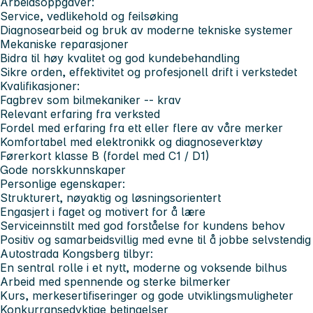
Arbeidsoppgaver:
Service, vedlikehold og feilsøking
Diagnosearbeid og bruk av moderne tekniske systemer
Mekaniske reparasjoner
Bidra til høy kvalitet og god kundebehandling
Sikre orden, effektivitet og profesjonell drift i verkstedet
Kvalifikasjoner:
Fagbrev som bilmekaniker -- krav
Relevant erfaring fra verksted
Fordel med erfaring fra ett eller flere av våre merker
Komfortabel med elektronikk og diagnoseverktøy
Førerkort klasse B (fordel med C1 / D1)
Gode norskkunnskaper
Personlige egenskaper:
Strukturert, nøyaktig og løsningsorientert
Engasjert i faget og motivert for å lære
Serviceinnstilt med god forståelse for kundens behov
Positiv og samarbeidsvillig med evne til å jobbe selvstendig
Autostrada Kongsberg tilbyr:
En sentral rolle i et nytt, moderne og voksende bilhus
Arbeid med spennende og sterke bilmerker
Kurs, merkesertifiseringer og gode utviklingsmuligheter
Konkurransedyktige betingelser