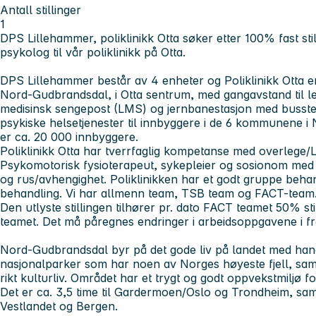
Antall stillinger
1
DPS Lillehammer, poliklinikk Otta søker etter 100% fast sti
psykolog til vår poliklinikk på Otta.
DPS Lillehammer består av 4 enheter og Poliklinikk Otta e
Nord-Gudbrandsdal, i Otta sentrum, med gangavstand til l
medisinsk sengepost (LMS) og jernbanestasjon med bussterm
psykiske helsetjenester til innbyggere i de 6 kommunene i
er ca. 20 000 innbyggere.
Poliklinikk Otta har tverrfaglig kompetanse med overlege/
Psykomotorisk fysioterapeut, sykepleier og sosionom med 
og rus/avhengighet. Poliklinikken har et godt gruppe behandli
behandling. Vi har allmenn team, TSB team og FACT-team
Den utlyste stillingen tilhører pr. dato FACT teamet 50% sti
teamet. Det må påregnes endringer i arbeidsoppgavene i fr
Nord-Gudbrandsdal byr på det gode liv på landet med hand
nasjonalparker som har noen av Norges høyeste fjell, samt fl
rikt kulturliv. Området har et trygt og godt oppvekstmiljø for
Det er ca. 3,5 time til Gardermoen/Oslo og Trondheim, samt 
Vestlandet og Bergen.