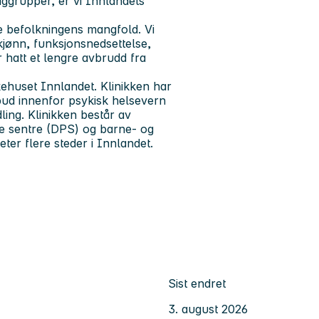
aggrupper, er vi Innlandets
le befolkningens mangfold. Vi
 kjønn, funksjonsnedsettelse,
 hatt et lengre avbrudd fra
kehuset Innlandet. Klinikken har
lbud innenfor psykisk helsevern
ling. Klinikken består av
ke sentre (DPS) og barne- og
ter flere steder i Innlandet.
Sist endret
3. august 2026