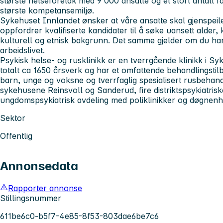
største helseforetak med 9 000 ansatte og et stort antall f
største kompetansemiljø.
Sykehuset Innlandet
ønsker at våre ansatte skal gjenspei
oppfordrer kvalifiserte kandidater til å søke uansett alder,
kulturell og etnisk bakgrunn. Det samme gjelder om du har
arbeidslivet.
Psykisk helse- og rusklinikk
er en tverrgående klinikk i Sy
totalt ca 1650 årsverk og har et omfattende behandlingsti
barn, unge og voksne og tverrfaglig spesialisert rusbehand
sykehusene Reinsvoll og Sanderud, fire distriktspsykiatris
ungdomspsykiatrisk avdeling med poliklinikker og døgnenhe
Sektor
Offentlig
Annonsedata
Rapporter annonse
Stillingsnummer
611be6c0-b5f7-4e85-8f53-803dae6be7c6