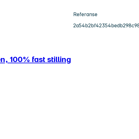
Referanse
2a54b2bf42354bedb298c98
, 100% fast stilling