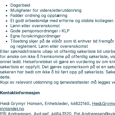
Dagarbeid
Muligheter for videre/etterutdanning
Fadder ordning og opplæring
Et godt arbeidsmiljø med erfarne og stabile kollegaer.
Lønn etter overenskomst
Gode pensjonsordninger i KLP
Egne forsikringsordninger
Tilsetting skjer på de vilkår som til enhver tid fremgår
og reglement. Lønn etter overenskomst
Etter søknadsfristens utløp vil offentlig søkerliste bli utar
for ønske om ikke å fremkomme på offentlig søkerliste, vise
annet ledd. Helseforetaket vil gjøre en vurdering av om krit
søkerlista er oppfylt. Det gjøres oppmerksom på at en søkn
søkeren har bedt om ikke å bli ført opp på søkerlista. Søkere
dette.
Kopi av relevant utdanning og tjenesteattester må legges 
Kontaktinformasjon
Heidi Grymyr Hansen, Enhetsleder, 46822160,
Heidi.Grym
innlandet.no
Pål Andreassen, Avd.sjef, 46843520,
Pal.Andreassen@syk