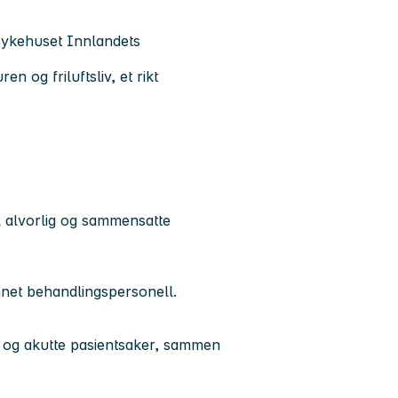
Sykehuset Innlandets
n og friluftsliv, et rikt
l alvorlig og sammensatte
nnet behandlingspersonell.
te og akutte pasientsaker, sammen