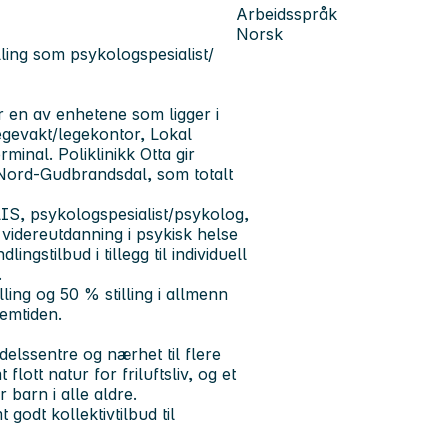
Arbeidsspråk
Norsk
lling som psykologspesialist/
r en av enhetene som ligger i
egevakt/legekontor, Lokal
inal. Poliklinikk Otta gir
 Nord-Gudbrandsdal, som totalt
LIS, psykologspesialist/psykolog,
videreutdanning i psykisk helse
ngstilbud i tillegg til individuell
.
lling og 50 % stilling i allmenn
emtiden.
elssentre og nærhet til flere
ott natur for friluftsliv, og et
 barn i alle aldre.
godt kollektivtilbud til