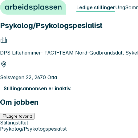
Hopp til innhold
Ledige stillinger
Ung
Somm
Psykolog/Psykologspesialist
DPS Lillehammer- FACT-TEAM Nord-Gudbrandsdal, Sykeh
Selsvegen 22, 2670 Otta
Stillingsannonsen er inaktiv.
Om jobben
Lagre favoritt
Stillingstittel
Psykolog/Psykologspesialist