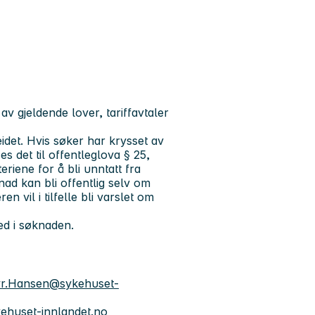
 av gjeldende lover, tariffavtaler
beidet. Hvis søker har krysset av
s det til offentleglova § 25,
eriene for å bli unntatt fra
ad kan bli offentlig selv om
n vil i tilfelle bli varslet om
ved i søknaden.
yr.Hansen@sykehuset-
ehuset-innlandet.no