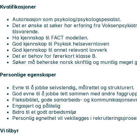
Kvalifikasjoner
Autorisasjon som psykolog/psykologspesialist.
Det er ønske at søker har erfaring fra Voksenpsykiatri
tilsvarende.
Ha kjennskap til FACT modellen.
God kjennskap til Psykisk helsevernloven
God kjennskap til annet relevant lovverk
Det er behov for førerkort klasse B.
Søker må beherske norsk skriftlig og muntlig meget g
Personlige egenskaper
Evne til å jobbe selvstendig, målrettet og strukturert.
God evne til å jobbe tett sammen med andre faggrup
Fleksibilitet, gode samarbeids- og kommunikasjonsev
Engasjert og pålitelig
Bidra til et godt arbeidsmiljø
Personlig egnethet vil vektlegges i rekrutteringsprose
Vi tilbyr