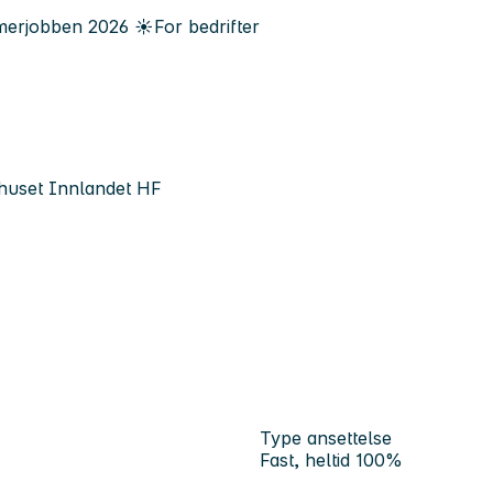
erjobben
2026
☀️
For bedrifter
uset Innlandet HF
Type ansettelse
Fast, heltid 100%