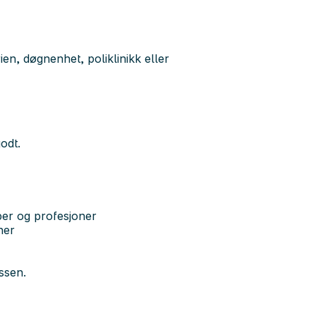
en, døgnenhet, poliklinikk eller
odt.
per og profesjoner
ner
ssen.