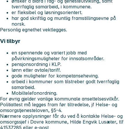
ønsker å bidra i fag- og tjenesteutvikling, samt
tverrfaglig samarbeid, i kommunene.
er fleksibel og løsningsorientert.
har god skriftlig og muntlig framstillingsevne på
norsk.
Personlig egnethet vektlegges.
Vi tilbyr
en spennende og variert jobb med
påvirkningsmuligheter for innsatsområder.
pensjonsordning i KLP.
lønn etter avtale/tariff.
gode muligheter for kompetanseheving.
arbeid i kommuner som tilstreber godt tverrfaglig
samarbeid.
Mobiltelefonordning.
For øvrig gjelder vanlige kommunale ansettelsesvilkår.
Politiattest må legges fram før tiltredelse, jf Helse- og
omsorgstjenesteloven, §5-4.
Nærmere opplysninger får du ved å kontakte Helse- og
omsorgssjef i Dovre kommune, Hilde Engvik Lusæter, tlf
41537285 eller e-post