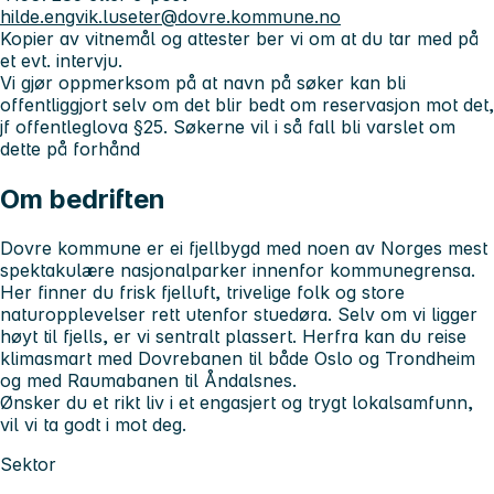
hilde.engvik.luseter@dovre.kommune.no
Kopier av vitnemål og attester ber vi om at du tar med på
et evt. intervju.
Vi gjør oppmerksom på at navn på søker kan bli
offentliggjort selv om det blir bedt om reservasjon mot det,
jf offentleglova §25. Søkerne vil i så fall bli varslet om
dette på forhånd
Om bedriften
Dovre kommune er ei fjellbygd med noen av Norges mest
spektakulære nasjonalparker innenfor kommunegrensa.
Her finner du frisk fjelluft, trivelige folk og store
naturopplevelser rett utenfor stuedøra. Selv om vi ligger
høyt til fjells, er vi sentralt plassert. Herfra kan du reise
klimasmart med Dovrebanen til både Oslo og Trondheim
og med Raumabanen til Åndalsnes.
Ønsker du et rikt liv i et engasjert og trygt lokalsamfunn,
vil vi ta godt i mot deg.
Sektor