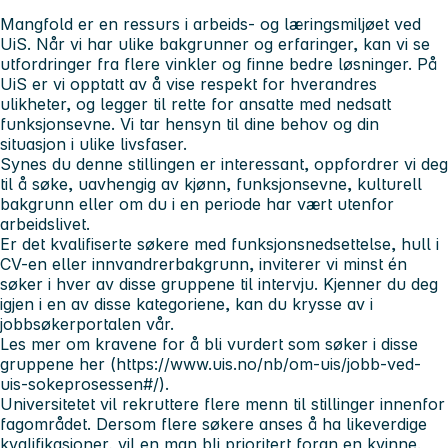
Mangfold er en ressurs i arbeids- og læringsmiljøet ved
UiS. Når vi har ulike bakgrunner og erfaringer, kan vi se
utfordringer fra flere vinkler og finne bedre løsninger. På
UiS er vi opptatt av å vise respekt for hverandres
ulikheter, og legger til rette for ansatte med nedsatt
funksjonsevne. Vi tar hensyn til dine behov og din
situasjon i ulike livsfaser.
Synes du denne stillingen er interessant, oppfordrer vi deg
til å søke, uavhengig av kjønn, funksjonsevne, kulturell
bakgrunn eller om du i en periode har vært utenfor
arbeidslivet.
Er det kvalifiserte søkere med funksjonsnedsettelse, hull i
CV-en eller innvandrerbakgrunn, inviterer vi minst én
søker i hver av disse gruppene til intervju. Kjenner du deg
igjen i en av disse kategoriene, kan du krysse av i
jobbsøkerportalen vår.
Les mer om kravene for å bli vurdert som søker i disse
gruppene her (https://www.uis.no/nb/om-uis/jobb-ved-
uis-sokeprosessen#/).
Universitetet vil rekruttere flere menn til stillinger innenfor
fagområdet. Dersom flere søkere anses å ha likeverdige
kvalifikasjoner, vil en man bli prioritert foran en kvinne.