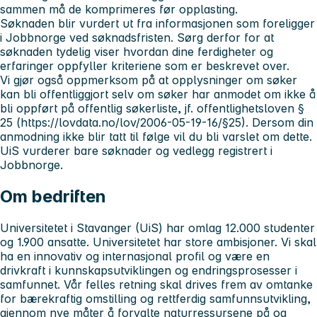
sammen må de komprimeres før opplasting.
Søknaden blir vurdert ut fra informasjonen som foreligger
i Jobbnorge ved søknadsfristen. Sørg derfor for at
søknaden tydelig viser hvordan dine ferdigheter og
erfaringer oppfyller kriteriene som er beskrevet over.
Vi gjør også oppmerksom på at opplysninger om søker
kan bli offentliggjort selv om søker har anmodet om ikke å
bli oppført på offentlig søkerliste, jf. offentlighetsloven §
25 (https://lovdata.no/lov/2006-05-19-16/§25). Dersom din
anmodning ikke blir tatt til følge vil du bli varslet om dette.
UiS vurderer bare søknader og vedlegg registrert i
Jobbnorge.
Om bedriften
Universitetet i Stavanger (UiS) har omlag 12.000 studenter
og 1.900 ansatte. Universitetet har store ambisjoner. Vi skal
ha en innovativ og internasjonal profil og være en
drivkraft i kunnskapsutviklingen og endringsprosesser i
samfunnet. Vår felles retning skal drives frem av omtanke
for bærekraftig omstilling og rettferdig samfunnsutvikling,
gjennom nye måter å forvalte naturressursene på og