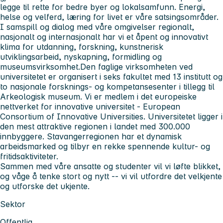
legge til rette for bedre byer og lokalsamfunn. Energi,
helse og velferd, læring for livet er våre satsingsområder.
I samspill og dialog med våre omgivelser regionalt,
nasjonalt og internasjonalt har vi et åpent og innovativt
klima for utdanning, forskning, kunstnerisk
utviklingsarbeid, nyskapning, formidling og
museumsvirksomhet.Den faglige virksomheten ved
universitetet er organisert i seks fakultet med 13 institutt og
to nasjonale forsknings- og kompetansesenter i tillegg til
Arkeologisk museum.
Vi er medlem i det europeiske
nettverket for innovative universitet - European
Consortium of Innovative Universities. Universitetet ligger i
den mest attraktive regionen i landet med 300.000
innbyggere. Stavangerregionen har et dynamisk
arbeidsmarked og tilbyr en rekke spennende kultur- og
fritidsaktiviteter.
Sammen med våre ansatte og studenter vil vi løfte blikket,
og våge å tenke stort og nytt -- vi vil utfordre det velkjente
og utforske det ukjente.
Sektor
Offentlig