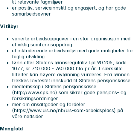
til relevante fagmiljøer
er positiv, serviceinnstilt og engasjert, og har gode
samarbeidsevner
Vi tilbyr
varierte arbeidsoppgaver i en stor organisasjon med
et viktig samfunnsoppdrag
et inkluderende arbeidsmiljø med gode muligheter for
faglig utvikling
lønn etter Statens lønnsregulativ l.pl 90.205, kode
1077, kr 710 000 - 760 000 bto pr år. I særskilte
tilfeller kan høyere avlønning vurderes. Fra lønnen
trekkes lovfestet innskudd til Statens pensjonskasse.
medlemskap i Statens pensjonskasse
(http://www.spk.no) som sikrer gode pensjons- og
forsikringsordninger
mer om ansattgoder og fordeler
(https://www.uis.no/nb/uis-som-arbeidsplass) på
våre nettsider
Mangfold