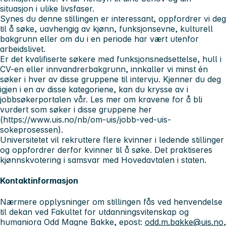
situasjon i ulike livsfaser.
Synes du denne stillingen er interessant, oppfordrer vi deg
til å søke, uavhengig av kjønn, funksjonsevne, kulturell
bakgrunn eller om du i en periode har vært utenfor
arbeidslivet.
Er det kvalifiserte søkere med funksjonsnedsettelse, hull i
CV-en eller innvandrerbakgrunn, innkaller vi minst én
søker i hver av disse gruppene til intervju. Kjenner du deg
igjen i en av disse kategoriene, kan du krysse av i
jobbsøkerportalen vår. Les mer om kravene for å bli
vurdert som søker i disse gruppene her
(https://www.uis.no/nb/om-uis/jobb-ved-uis-
sokeprosessen).
Universitetet vil rekruttere flere kvinner i ledende stillinger
og oppfordrer derfor kvinner til å søke. Det praktiseres
kjønnskvotering i samsvar med Hovedavtalen i staten.
Kontaktinformasjon
Nærmere opplysninger om stillingen fås ved henvendelse
til dekan ved Fakultet for utdanningsvitenskap og
humaniora Odd Magne Bakke, epost:
odd.m.bakke@uis.no
,