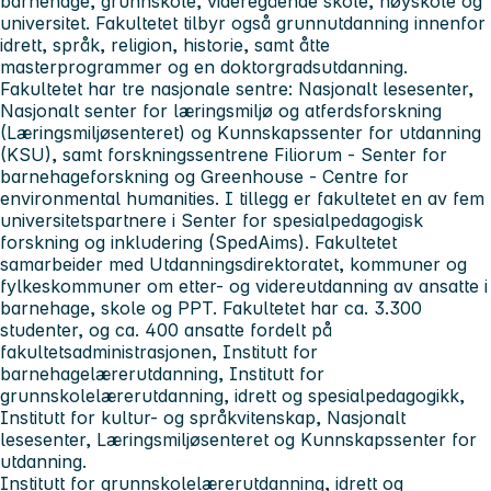
barnehage, grunnskole, videregående skole, høyskole og
universitet. Fakultetet tilbyr også grunnutdanning innenfor
idrett, språk, religion, historie, samt åtte
masterprogrammer og en doktorgradsutdanning.
Fakultetet har tre nasjonale sentre: Nasjonalt lesesenter,
Nasjonalt senter for læringsmiljø og atferdsforskning
(Læringsmiljøsenteret) og Kunnskapssenter for utdanning
(KSU), samt forskningssentrene Filiorum - Senter for
barnehageforskning og Greenhouse - Centre for
environmental humanities. I tillegg er fakultetet en av fem
universitetspartnere i Senter for spesialpedagogisk
forskning og inkludering (SpedAims). Fakultetet
samarbeider med Utdanningsdirektoratet, kommuner og
fylkeskommuner om etter- og videreutdanning av ansatte i
barnehage, skole og PPT. Fakultetet har ca. 3.300
studenter, og ca. 400 ansatte fordelt på
fakultetsadministrasjonen, Institutt for
barnehagelærerutdanning, Institutt for
grunnskolelærerutdanning, idrett og spesialpedagogikk,
Institutt for kultur- og språkvitenskap, Nasjonalt
lesesenter, Læringsmiljøsenteret og Kunnskapssenter for
utdanning.
Institutt for grunnskolelærerutdanning, idrett og