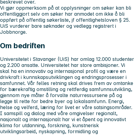
beskrevet over.
Vi gjør oppmerksom på at opplysninger om søker kan bli
offentliggjort selv om søker har anmodet om ikke å bli
oppført på offentlig søkerliste, jf offentlighetsloven § 25.
UiS vurderer bare søknader og vedlegg registrert i
Jobbnorge.
Om bedriften
Universitetet i Stavanger (UiS) har omlag 12.000 studenter
og 2.200 ansatte. Universitetet har store ambisjoner. Vi
skal ha en innovativ og internasjonal profil og være en
drivkraft i kunnskapsutviklingen og endringsprosesser i
samfunnet. Vår felles retning skal drives frem av omtanke
for bærekraftig omstilling og rettferdig samfunnsutvikling,
gjennom nye måter å forvalte naturressursene på og
legge til rette for bedre byer og lokalsamfunn. Energi,
helse og velferd, læring for livet er våre satsingsområder.
I samspill og dialog med våre omgivelser regionalt,
nasjonalt og internasjonalt har vi et åpent og innovativt
klima for utdanning, forskning, kunstnerisk
utviklingsarbeid, nyskapning, formidling og