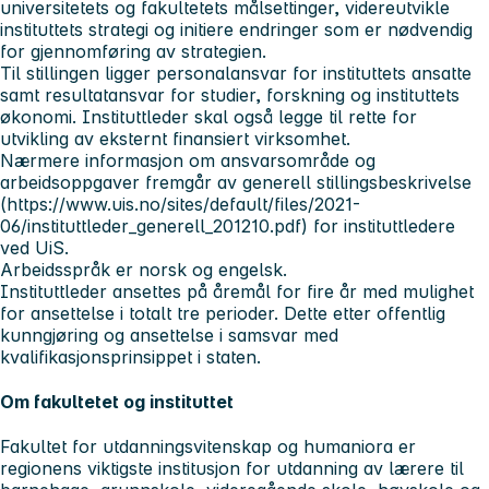
universitetets og fakultetets målsettinger, videreutvikle
instituttets strategi og initiere endringer som er nødvendig
for gjennomføring av strategien.
Til stillingen ligger personalansvar for instituttets ansatte
samt resultatansvar for studier, forskning og instituttets
økonomi. Instituttleder skal også legge til rette for
utvikling av eksternt finansiert virksomhet.
Nærmere informasjon om ansvarsområde og
arbeidsoppgaver fremgår av generell stillingsbeskrivelse
(https://www.uis.no/sites/default/files/2021-
06/instituttleder_generell_201210.pdf) for instituttledere
ved UiS.
Arbeidsspråk er norsk og engelsk.
Instituttleder ansettes på åremål for fire år med mulighet
for ansettelse i totalt tre perioder. Dette etter offentlig
kunngjøring og ansettelse i samsvar med
kvalifikasjonsprinsippet i staten.
Om fakultetet og instituttet
Fakultet for utdanningsvitenskap og humaniora
er
regionens viktigste institusjon for utdanning av lærere til