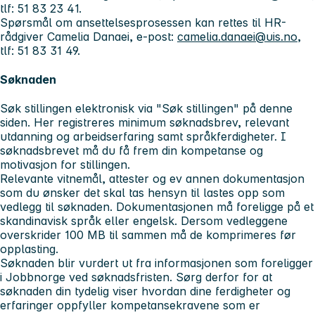
tlf: 51 83 23 41.
Spørsmål om ansettelsesprosessen kan rettes til HR-
rådgiver Camelia Danaei, e-post:
camelia.danaei@uis.no
,
tlf: 51 83 31 49.
Søknaden
Søk stillingen elektronisk via "Søk stillingen" på denne
siden. Her registreres minimum søknadsbrev, relevant
utdanning og arbeidserfaring samt språkferdigheter. I
søknadsbrevet må du få frem din kompetanse og
motivasjon for stillingen.
Relevante vitnemål, attester og ev annen dokumentasjon
som du ønsker det skal tas hensyn til lastes opp som
vedlegg til søknaden. Dokumentasjonen må foreligge på et
skandinavisk språk eller engelsk. Dersom vedleggene
overskrider 100 MB til sammen må de komprimeres før
opplasting.
Søknaden blir vurdert ut fra informasjonen som foreligger
i Jobbnorge ved søknadsfristen. Sørg derfor for at
søknaden din tydelig viser hvordan dine ferdigheter og
erfaringer oppfyller kompetansekravene som er