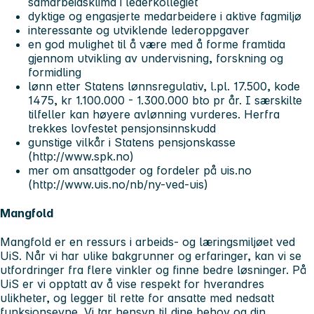
samarbeidsklima i lederkollegiet
dyktige og engasjerte medarbeidere i aktive fagmiljø
interessante og utviklende lederoppgaver
en god mulighet til å være med å forme framtida
gjennom utvikling av undervisning, forskning og
formidling
lønn etter Statens lønnsregulativ, l.pl. 17.500, kode
1475, kr 1.100.000 - 1.300.000 bto pr år. I særskilte
tilfeller kan høyere avlønning vurderes. Herfra
trekkes lovfestet pensjonsinnskudd
gunstige vilkår i Statens pensjonskasse
(http://www.spk.no)
mer om ansattgoder og fordeler på uis.no
(http://www.uis.no/nb/ny-ved-uis)
Mangfold
Mangfold er en ressurs i arbeids- og læringsmiljøet ved
UiS. Når vi har ulike bakgrunner og erfaringer, kan vi se
utfordringer fra flere vinkler og finne bedre løsninger. På
UiS er vi opptatt av å vise respekt for hverandres
ulikheter, og legger til rette for ansatte med nedsatt
funksjonsevne. Vi tar hensyn til dine behov og din