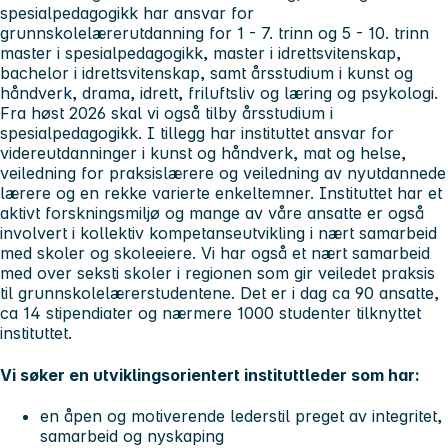
spesialpedagogikk
har ansvar for
grunnskolelærerutdanning for 1 - 7. trinn og 5 - 10. trinn
master i spesialpedagogikk, master i idrettsvitenskap,
bachelor i idrettsvitenskap, samt årsstudium i kunst og
håndverk, drama, idrett, friluftsliv og læring og psykologi.
Fra høst 2026 skal vi også tilby årsstudium i
spesialpedagogikk. I tillegg har instituttet ansvar for
videreutdanninger i kunst og håndverk, mat og helse,
veiledning for praksislærere og veiledning av nyutdannede
lærere og en rekke varierte enkeltemner. Instituttet har et
aktivt forskningsmiljø og mange av våre ansatte er også
involvert i kollektiv kompetanseutvikling i nært samarbeid
med skoler og skoleeiere. Vi har også et nært samarbeid
med over seksti skoler i regionen som gir veiledet praksis
til grunnskolelærerstudentene. Det er i dag ca 90 ansatte,
ca 14 stipendiater og nærmere 1000 studenter tilknyttet
instituttet.
Vi søker en utviklingsorientert instituttleder som har:
en åpen og motiverende lederstil preget av integritet,
samarbeid og nyskaping