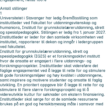
Antall stillinger
1
Universitetet i Stavanger har ledig åremålsstilling som
instituttleder ved Fakultet for utdanningsvitenskap og
humaniora, Institutt for grunnskolelærerutdanning, idrett
og spesialpedagogikk. Stillingen er ledig fra 1. januar 2027.
Instituttleder er leder for den samlede virksomheten ved
instituttet, rapporterer til dekan og inngår i ledergruppen
ved fakultetet.
Institutt for grunnskulelærerutdanning, idrett og
spesialpedagogikk (IGIS) er et forskningsaktivt institutt
hvor de ansatte er engasjert i flere utdannings- og
forskningsprosjekter. Instituttleder skal videreføre det
faglige engasjementet ved å legge til rette for og stimulere
til gode forskningsmiljøer og høy kvalitet i utdanningene,
samt inspirere og motivere studenter og ansatte til faglig
utvikling. En prioritert oppgave blir å legge til rette for og
stimulere til flere større forskingsprosjekt og til å
videreutvikle kultur for søknader om ekstern finansiering.
Instituttleder skal sørge for at de samlede ressursene
brukes på en god og hensiktsmessig måte i samsvar med