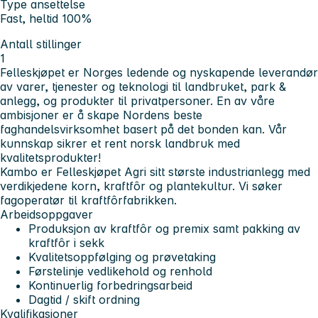
Type ansettelse
Fast, heltid 100%
Antall stillinger
1
Felleskjøpet er Norges ledende og nyskapende leverandør
av varer, tjenester og teknologi til landbruket, park &
anlegg, og produkter til privatpersoner. En av våre
ambisjoner er å skape Nordens beste
faghandelsvirksomhet basert på det bonden kan. Vår
kunnskap sikrer et rent norsk landbruk med
kvalitetsprodukter!
Kambo er Felleskjøpet Agri sitt største industrianlegg med
verdikjedene korn, kraftfôr og plantekultur. Vi søker
fagoperatør til kraftfôrfabrikken.
Arbeidsoppgaver
Produksjon av kraftfôr og premix samt pakking av
kraftfôr i sekk
Kvalitetsoppfølging og prøvetaking
Førstelinje vedlikehold og renhold
Kontinuerlig forbedringsarbeid
Dagtid / skift ordning
Kvalifikasjoner