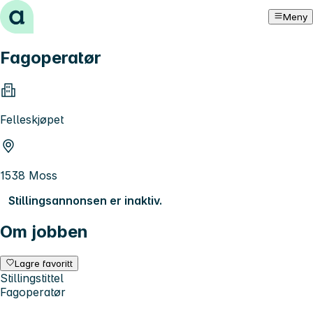
Hopp til innhold
Meny
Fagoperatør
Felleskjøpet
1538 Moss
Stillingsannonsen er inaktiv.
Om jobben
Lagre favoritt
Stillingstittel
Fagoperatør