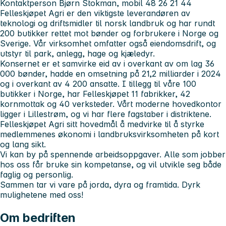
Kontaktperson Bjørn Stokman, mobil 48 26 21 44
Felleskjøpet Agri er den viktigste leverandøren av
teknologi og driftsmidler til norsk landbruk og har rundt
200 butikker rettet mot bønder og forbrukere i Norge og
Sverige. Vår virksomhet omfatter også eiendomsdrift, og
utstyr til park, anlegg, hage og kjæledyr.
Konsernet er et samvirke eid av i overkant av om lag 36
000 bønder, hadde en omsetning på 21,2 milliarder i 2024
og i overkant av 4 200 ansatte. I tillegg til våre 100
butikker i Norge, har Felleskjøpet 11 fabrikker, 42
kornmottak og 40 verksteder. Vårt moderne hovedkontor
ligger i Lillestrøm, og vi har flere fagstaber i distriktene.
Felleskjøpet Agri sitt hovedmål å medvirke til å styrke
medlemmenes økonomi i landbruksvirksomheten på kort
og lang sikt.
Vi kan by på spennende arbeidsoppgaver. Alle som jobber
hos oss får bruke sin kompetanse, og vil utvikle seg både
faglig og personlig.
Sammen tar vi vare på jorda, dyra og framtida. Dyrk
mulighetene med oss!
Om bedriften