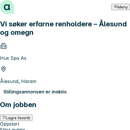
Hopp til innhold
Meny
Vi søker erfarne renholdere – Ålesund
og omegn
Hus Spa As
Ålesund, Haram
Stillingsannonsen er inaktiv.
Om jobben
Lagre favoritt
Oppstart
Etter avtale