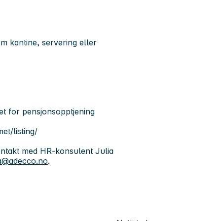
m kantine, servering eller
et for pensjonsopptjening
t/listing/
kontakt med HR-konsulent Julia
va@adecco.no
.