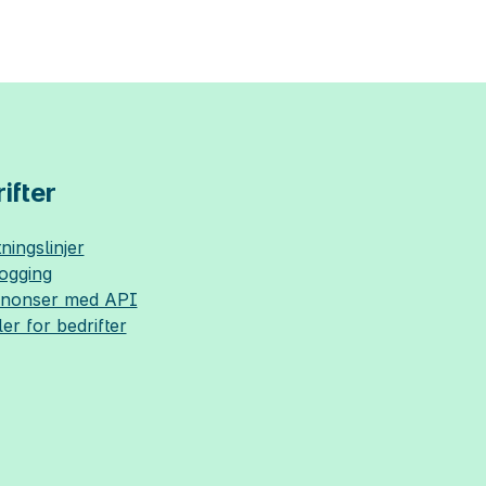
ifter
ningslinjer
logging
nnonser med API
ler for bedrifter