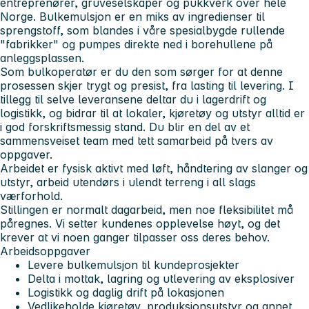
entreprenører, gruveselskaper og pukkverk over hele
Norge. Bulkemulsjon er en miks av ingredienser til
sprengstoff, som blandes i våre spesialbygde rullende
"fabrikker" og pumpes direkte ned i borehullene på
anleggsplassen.
Som bulkoperatør er du den som sørger for at denne
prosessen skjer trygt og presist, fra lasting til levering. I
tillegg til selve leveransene deltar du i lagerdrift og
logistikk, og bidrar til at lokaler, kjøretøy og utstyr alltid er
i god forskriftsmessig stand. Du blir en del av et
sammensveiset team med tett samarbeid på tvers av
oppgaver.
Arbeidet er fysisk aktivt med løft, håndtering av slanger og
utstyr, arbeid utendørs i ulendt terreng i all slags
værforhold.
Stillingen er normalt dagarbeid, men noe fleksibilitet må
påregnes. Vi setter kundenes opplevelse høyt, og det
krever at vi noen ganger tilpasser oss deres behov.
Arbeidsoppgaver
Levere bulkemulsjon til kundeprosjekter
Delta i mottak, lagring og utlevering av eksplosiver
Logistikk og daglig drift på lokasjonen
Vedlikeholde kjøretøy, produksjonsutstyr og annet