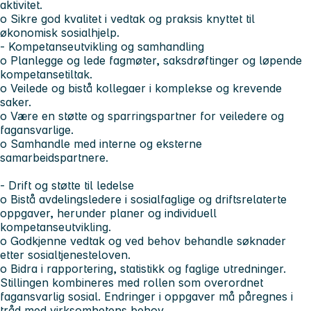
aktivitet.
o Sikre god kvalitet i vedtak og praksis knyttet til
økonomisk sosialhjelp.
- Kompetanseutvikling og samhandling
o Planlegge og lede fagmøter, saksdrøftinger og løpende
kompetansetiltak.
o Veilede og bistå kollegaer i komplekse og krevende
saker.
o Være en støtte og sparringspartner for veiledere og
fagansvarlige.
o Samhandle med interne og eksterne
samarbeidspartnere.
- Drift og støtte til ledelse
o Bistå avdelingsledere i sosialfaglige og driftsrelaterte
oppgaver, herunder planer og individuell
kompetanseutvikling.
o Godkjenne vedtak og ved behov behandle søknader
etter sosialtjenesteloven.
o Bidra i rapportering, statistikk og faglige utredninger.
Stillingen kombineres med rollen som overordnet
fagansvarlig sosial. Endringer i oppgaver må påregnes i
tråd med virksomhetens behov.