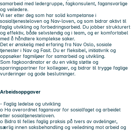
samarbeid med ledergruppe, fagkonsulent, fagansvarlige
og veiledere.
Vi ser etter deg som har solid kompetanse i
sosialtjenesteloven og Nav-loven, og som bidrar aktivt til
faglig utvikling og forbedringsarbeid. Du jobber strukturert
og effektiv, både selvstendig og i team, og er komfortabel
med å håndtere komplekse saker.
Det er ønskelig med erfaring fra Nav Oslo, sosiale
tjenester i Nav og Fasit. Du er fleksibel, initiativrik og
oppsøker fagmiljøer for samarbeid og utvikling.
Som fagkoordinator er du en viktig støtte og
sparringspartner for kollegaer, og bidrar til trygge faglige
vurderinger og gode beslutninger.
Arbeidsoppgaver
- Faglig ledelse og utvikling
o Ha overordnet fagansvar for sosialfaget og arbeidet
etter sosialtjenesteloven.
o Bidra til felles faglig praksis på tvers av avdelinger,
særlig innen saksbehandling og veiledning mot arbeid og