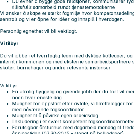
Du evner å bygge gode relasjoner, kommuniserer tydeli
tillitsfullt samarbeid rundt tjenestemottakerne
Vi ønsker å skape et sterkt fagmiljø hvor kompetansedelin
sentralt og vi er åpne for idèer og innspill i hverdagen.
Personlig egnethet vil bli vektlagt.
Vi tilbyr
Du vil jobbe i et tverrfaglig team med dyktige kollegaer, o
internt i kommunen og med eksterne samarbeidspartnere so
skoler, barnehager og andre relevante instanser.
Vi tilbyr:
En utrolig hyggelig og givende jobb der du fort vil mer
noen hver eneste dag
Mulighet for oppstart etter avtale, vi tilrettelegger f
med nåværende fagkoordinator
Mulighet til å påvirke egen arbeidsdag
Inkludering i et svært kompetent fagkoordinatornettv
Forutsigbar årsturnus med dagarbeid mandag til freda
åpningstiden (07.30-20.15 - stengt på helligdager)