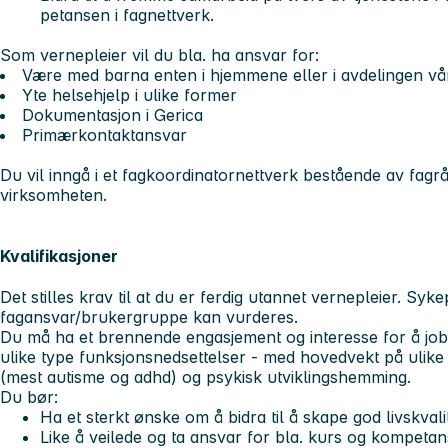
petansen i fagnettverk.
Som vernepleier vil du bla. ha ansvar for:
Være med barna enten i hjemmene eller i avdelingen vå
Yte helsehjelp i ulike former
Dokumentasjon i Gerica
Primærkontaktansvar
Du vil inngå i et fagkoordinatornettverk bestående av fagrå
virksomheten.
Kvalifikasjoner
Det stilles krav til at du er ferdig utannet vernepleier. Syk
fagansvar/brukergruppe kan vurderes.
Du må ha et brennende engasjement og interesse for å 
ulike type funksjonsnedsettelser - med hovedvekt på ulike
(mest autisme og adhd) og psykisk utviklingshemming.
Du bør:
Ha et sterkt ønske om å bidra til å skape god livskval
Like å veilede og ta ansvar for bla. kurs og kompeta