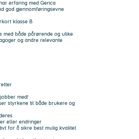
 har erfaring med Gerica
med god gjennomføringsevne
rkort klasse B
de med både pårørende og ulike
dagoger og andre relevante
retter
i jobber med!
 ser styrkene til både brukere og
 deres
ger eller endringer
vt for å sikre best mulig kvalitet