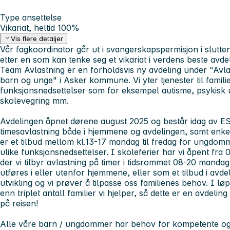
Type ansettelse
Vikariat, heltid 100%
Vis flere detaljer
Vår fagkoordinator går ut i svangerskapspermisjon i slutte
etter en som kan tenke seg et vikariat i verdens beste avde
Team Avlastning er en forholdsvis ny avdeling under "Avlas
barn og unge" i Asker kommune. Vi yter tjenester til fami
funksjonsnedsettelser som for eksempel autisme, psykisk 
skolevegring mm.
Avdelingen åpnet dørene august 2025 og består idag av EST
timesavlastning både i hjemmene og avdelingen, samt enke
er et tilbud mellom kl.13-17 mandag til fredag for ungdom
ulike funksjonsnedsettelser. I skoleferier har vi åpent fra 
der vi tilbyr avlastning på timer i tidsrommet 08-20 mandag
utføres i eller utenfor hjemmene, eller som et tilbud i avd
utvikling og vi prøver å tilpasse oss familienes behov. I løp
enn triplet antall familier vi hjelper, så dette er en avdeli
på reisen!
Alle våre barn / ungdommer har behov for kompetente og 