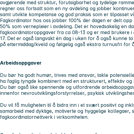
avgjørende med struktur, forutsigbarhet og tydelige ramme
regner oss fortsatt som en ny avdeling og jobber kontinuerli
samt utvikle kompetanse og god praksis som er tilpasset 
Fagkordinator hos oss jobber 100% der dagen er delt opp
50% som vernepleier i avdeling. Det er hovedsakelig en dag
fagkoordinatoroppgaver fra ca 08-13 og er med brukere i 
17. Det er også langvakt èn dag i uken for å også kunne ta d
på ettermiddag/kveld og følgelig også ekstra turnusfri for å
Arbeidsoppgaver
Du bør ha godt humør, trives med ansvar, takle potensielle
ha faglig tyngde kombinert med en strukturert, effektiv og k
Du bør også like spennende og utfordrende arbeidsoppgave
innenfor nevroutviklingsforstyrrelser, psykisk utviklingsh
Du vil få muligheten til å bidra inn i et svært positivt og in
samarbeid med dyktige, motiverte og hyggelige kollegaer, 
fagkoordinatornettverk i virksomheten.