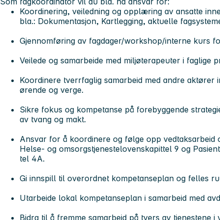
Som fagkoordinator vil du bla. ha ansvar for:
Koordinering, veiledning og opplæring av ansatte inn
bla.: Dokumentasjon, Kartlegging, aktuelle fagsystem
Gjennomføring av fagdager/workshop/interne kurs for 
Veilede og samarbeide med miljøterapeuter i faglige pr
Koordinere tverrfaglig samarbeid med andre aktører i
ørende og verge.​
Sikre fokus og kompetanse på forebyggende strategi
av tvang og makt.​
Ansvar for å koordinere og følge opp vedtaksarbeid o
Helse- og omsorgstjenestelovenskapittel 9 og Pasient
tel 4A.​
Gi innspill til overordnet kompetanseplan og felles rut
Utarbeide lokal kompetanseplan i samarbeid med avde
Bidra til å fremme samarbeid på tvers av tjenestene i