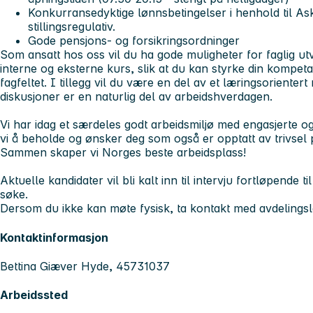
Konkurransedyktige lønnsbetingelser i henhold til 
stillingsregulativ.
Gode pensjons- og forsikringsordninger
Som ansatt hos oss vil du ha gode muligheter for faglig utvik
interne og eksterne kurs, slik at du kan styrke din kompet
fagfeltet. I tillegg vil du være en del av et læringsorientert
diskusjoner er en naturlig del av arbeidshverdagen.
Vi har idag et særdeles godt arbeidsmiljø med engasjerte o
vi å beholde og ønsker deg som også er opptatt av trivsel p
Sammen skaper vi Norges beste arbeidsplass!
Aktuelle kandidater vil bli kalt inn til intervju fortløpende ti
søke.
Dersom du ikke kan møte fysisk, ta kontakt med avdelings
Kontaktinformasjon
Bettina Giæver Hyde, 45731037
Arbeidssted