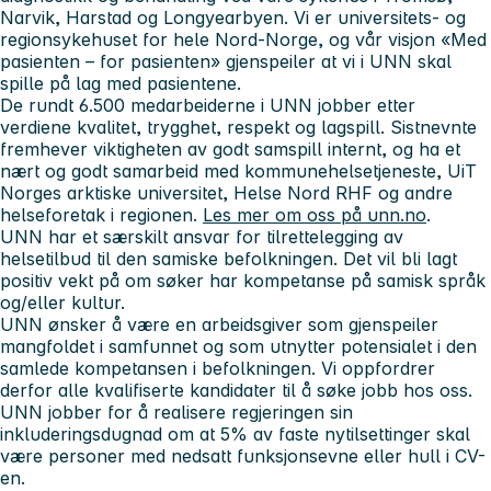
Narvik, Harstad og Longyearbyen.
Vi er universitets- og
regionsykehuset for hele Nord-Norge, og
v
år visjon «Med
pasienten – for pasienten» gjenspeiler at vi i UNN skal
spille på lag med pasientene.
De rundt 6.500 medarbeiderne i UNN jobber etter
verdiene
kvalitet, trygghet, respekt og lagspill. Sistnevnte
fremhever viktigheten av godt samspill internt, og ha et
nært og godt samarbeid
med kommunehelsetjeneste, UiT
Norges arktiske universitet, Helse Nord RHF og andre
helseforetak i regionen.
Les mer om oss på unn.no
.
UNN har et særskilt ansvar for tilrettelegging av
helsetilbud til den samiske befolkningen. Det vil bli lagt
positiv vekt på om søker har kompetanse på samisk språk
og/eller kultur.
UNN ønsker å være en arbeidsgiver som gjenspeiler
mangfoldet i samfunnet og som utnytter potensialet i den
samlede kompetansen i befolkningen. Vi oppfordrer
derfor alle kvalifiserte kandidater til å søke jobb hos oss.
UNN jobber for å realisere regjeringen sin
inkluderingsdugnad om at 5% av faste nytilsettinger skal
være personer med nedsatt funksjonsevne eller hull i CV-
en.