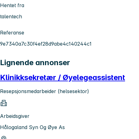
Hentet fra
talentech
Referanse
9e7340a7c30f4ef28d9abe4c140244c1
Lignende annonser
Klinikksekretær / Øyelegeassistent
Resepsjonsmedarbeider (helsesektor)
Arbeidsgiver
Hålogaland Syn Og Øye As