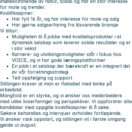
imøtekommende av natur, sosial og har en stor interesse
for mote og trender.
Kvalifikasjoner:
Har fylt 16 år, og har interesse for mote og salg
Har gjerne salgserfaring fra tilsvarende bransje
Vi tilbyr:
Muligheten til å jobbe med kvalitetsprodukter i et
dynamisk selskap som leverer solide resultater og er
i stor vekst
Karriere- og utviklingsmuligheter står i fokus hos
VOICE, og vi har gode læringsplattformer
En jobb i et selskap der bærekraft er en integrert del
av vår forretningsstrategi
Tett oppfølging og support
Stillingen krever at man er fleksibel med tanke på
arbeidstid.
Mangfold er en styrke, og vi ønsker oss medarbeidere
med ulike livserfaringer og perspektiver. Vi oppfordrer alle
kandidater med oppgitte kvalifikasjoner til å søke.
Søkere behandles og intervjuer avholdes fortløpende.
Vi ønsker rask oppstart, og stillingen vil i første omgang
gjelde ut august.