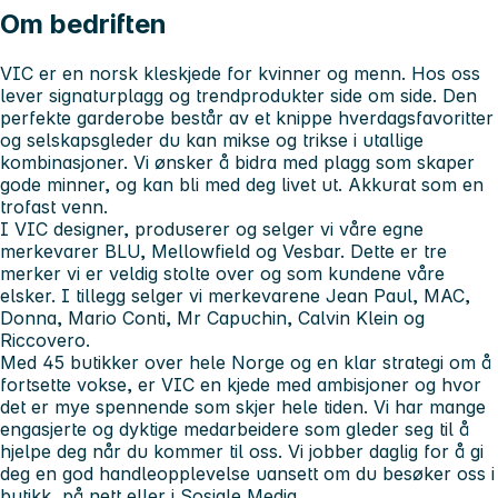
Om bedriften
VIC er en norsk kleskjede for kvinner og menn. Hos oss
lever signaturplagg og trendprodukter side om side. Den
perfekte garderobe består av et knippe hverdagsfavoritter
og selskapsgleder du kan mikse og trikse i utallige
kombinasjoner. Vi ønsker å bidra med plagg som skaper
gode minner, og kan bli med deg livet ut. Akkurat som en
trofast venn.
I VIC designer, produserer og selger vi våre egne
merkevarer BLU, Mellowfield og Vesbar. Dette er tre
merker vi er veldig stolte over og som kundene våre
elsker. I tillegg selger vi merkevarene Jean Paul, MAC,
Donna, Mario Conti, Mr Capuchin, Calvin Klein og
Riccovero.
Med 45 butikker over hele Norge og en klar strategi om å
fortsette vokse, er VIC en kjede med ambisjoner og hvor
det er mye spennende som skjer hele tiden. Vi har mange
engasjerte og dyktige medarbeidere som gleder seg til å
hjelpe deg når du kommer til oss. Vi jobber daglig for å gi
deg en god handleopplevelse uansett om du besøker oss i
butikk, på nett eller i Sosiale Media.