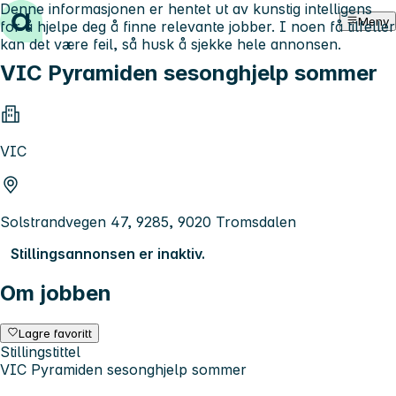
Denne informasjonen er hentet ut av kunstig intelligens
Hopp til innhold
Meny
for å hjelpe deg å finne relevante jobber. I noen få tilfeller
kan det være feil, så husk å sjekke hele annonsen.
VIC Pyramiden sesonghjelp sommer
VIC
Solstrandvegen 47, 9285, 9020 Tromsdalen
Stillingsannonsen er inaktiv.
Om jobben
Lagre favoritt
Stillingstittel
VIC Pyramiden sesonghjelp sommer