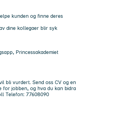
jelpe kunden og finne deres
av dine kollegaer blir syk
ngsapp, Princessakademiet
il bli vurdert. Send oss CV og en
te for jobben, og hva du kan bidra
oll Telefon: 77608090