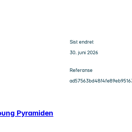
Sist endret
30. juni 2026
Referanse
ad57563bd48f4fe89eb9516
young Pyramiden