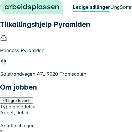
Hopp til innhold
Ledige stillinger
Ung
Somm
Tilkallingshjelp Pyramiden
Princess Pyramiden
Solstrandvegen 47,, 9020 Tromsdalen
Om jobben
Lagre favoritt
Type ansettelse
Annet, deltid
Antall stillinger
1