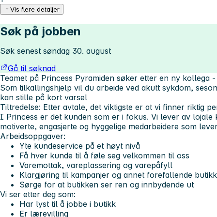
Vis flere detaljer
Søk på jobben
Søk senest søndag 30. august
Gå til søknad
Teamet på Princess Pyramiden søker etter en ny kollega -
Som tilkallingshjelp vil du arbeide ved akutt sykdom, sesong
kan stille på kort varsel
Tiltredelse: Etter avtale, det viktigste er at vi finner riktig p
I Princess er det kunden som er i fokus. Vi lever av lojale
motiverte, engasjerte og hyggelige medarbeidere som lever
Arbeidsoppgaver:
Yte kundeservice på et høyt nivå
Få hver kunde til å føle seg velkommen til oss
Varemottak, vareplassering og varepåfyll
Klargjøring til kampanjer og annet forefallende butik
Sørge for at butikken ser ren og innbydende ut
Vi ser etter deg som:
Har lyst til å jobbe i butikk
Er lærevilling