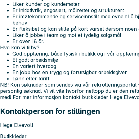
Liker kunder og kundemøter
Er initiativrik, engasjert, målrettet og strukturert
Er imøtekommende og serviceinnstilt med evne til å h
behov
Er fleksibel og kan stille på kort varsel dersom noen 
Liker å jobbe i team og mot et tydelig salgsmål
Er over 18 år.
Hva kan vi tilby?
God opplæring, både fysisk i butikk og i vår opplæri
Et godt arbeidsmiljø
En variert hverdag
En jobb hos en trygg og forutsigbar arbeidsgiver
Lønn etter tariff
NB! Kun søknader som sendes via vår rekrutteringsportal v
personlig søknad. Vi vil vite hvorfor nettopp du er den ret
med! For mer informasjon kontakt butikkleder Hege Elvev
Kontaktperson for stillingen
Hege Elvevoll
Butikkleder