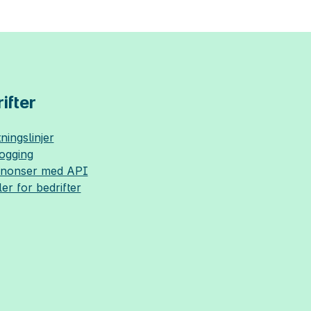
ifter
ningslinjer
logging
nnonser med API
ler for bedrifter