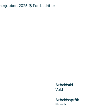
erjobben
2026
☀️
For bedrifter
Arbeidstid
Vakt
Arbeidsspråk
Norsk