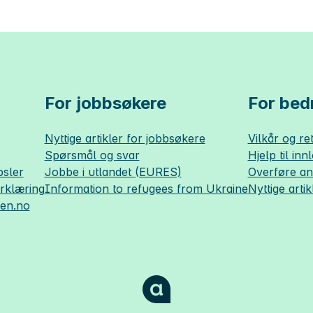
For jobbsøkere
For bedr
Nyttige artikler for jobbsøkere
Vilkår og ret
Spørsmål og svar
Hjelp til inn
sler
Jobbe i utlandet (EURES)
Overføre a
erklæring
Information to refugees from Ukraine
Nyttige artik
sen.no