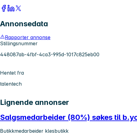
Annonsedata
Rapporter annonse
Stillingsnummer
448087ab-4fbf-4ca3-995d-1017c825eb00
Hentet fra
talentech
Lignende annonser
Salgsmedarbeider (80%) søkes til b.
Butikkmedarbeider klesbutikk