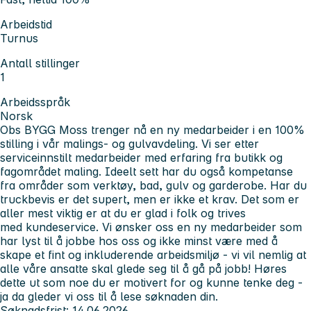
Arbeidstid
Turnus
Antall stillinger
1
Arbeidsspråk
Norsk
Obs BYGG Moss
trenger nå en ny medarbeider i en
100%
stilling i vår malings- og gulvavdeling.
Vi ser etter
serviceinnstilt medarbeider med erfaring fra butikk og
fagområdet maling. Ideelt sett har du også kompetanse
fra områder som verktøy, bad, gulv og garderobe. Har du
truckbevis er det supert, men er ikke et krav. Det som er
aller mest viktig er at du er glad i folk og trives
med kundeservice. Vi ønsker oss en ny medarbeider som
har lyst til å jobbe hos oss og ikke minst være med å
skape et fint og inkluderende arbeidsmiljø - vi vil nemlig at
alle våre ansatte skal glede seg til å gå på jobb! Høres
dette ut som noe du er motivert for og kunne tenke deg -
ja da gleder vi oss til å lese søknaden din.
Søknadsfrist: 14.06.2026