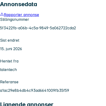
Annonsedata
Rapporter annonse
Stillingsnummer
5f3422fb-a06b-4c5a-9849-5a062722cda2
Sist endret
15. juni 2026
Hentet fra
talentech
Referanse
a1ac29e8b4db4c93ad6641009fb35f59
Lignende annonser