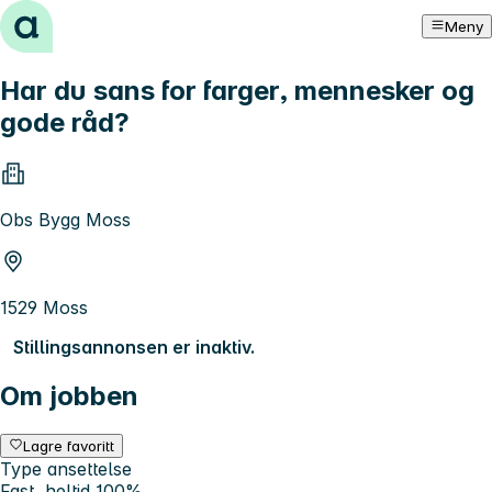
Hopp til innhold
Meny
Har du sans for farger, mennesker og
gode råd?
Obs Bygg Moss
1529 Moss
Stillingsannonsen er inaktiv.
Om jobben
Lagre favoritt
Type ansettelse
Fast, heltid 100%