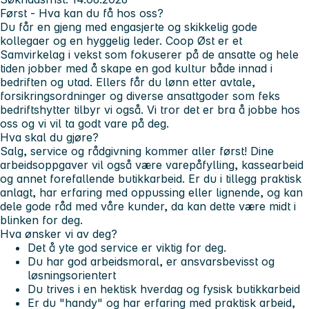
Først - Hva kan du få hos oss?
Du får en gjeng med engasjerte og skikkelig gode
kollegaer og en hyggelig leder. Coop Øst er et
Samvirkelag i vekst som fokuserer på de ansatte og hele
tiden jobber med å skape en god kultur både innad i
bedriften og utad. Ellers får du lønn etter avtale,
forsikringsordninger og diverse ansattgoder som feks
bedriftshytter tilbyr vi også. Vi tror det er bra å jobbe hos
oss og vi vil ta godt vare på deg.
Hva skal du gjøre?
Salg, service og rådgivning kommer aller først! Dine
arbeidsoppgaver vil også være varepåfylling, kassearbeid
og annet forefallende butikkarbeid. Er du i tillegg praktisk
anlagt, har erfaring med oppussing eller lignende, og kan
dele gode råd med våre kunder, da kan dette være midt i
blinken for deg.
Hva ønsker vi av deg?
Det å yte god service er viktig for deg.
Du har god arbeidsmoral, er ansvarsbevisst og
løsningsorientert
Du trives i en hektisk hverdag og fysisk butikkarbeid
Er du "handy" og har erfaring med praktisk arbeid,