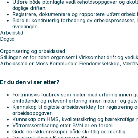
Utføre både planlagte vedlikeholdsoppgaver og akut
daglige driften.
Registrere, dokumentere og rapportere utført arbeid i
Bidra til kontinuerlig forbedring av arbeidsprosesser, kv
avdelingen.
Arbeidstid
Dagtid
Organisering og arbeidssted
Stillingen er for tiden organisert i Virksomhet drift og ved
Arbeidssted er Moss Kommunale Eiendomsselskap, Værftsg
Er du den vi ser etter?
Fortrinnsvis fagbrev som maler med erfaring innen g
omfattende og relevant erfaring innen maler- og gulv
Kjennskap til digitale arbeidsverktøy for registrering
arbeidsoppgaver.
Kunnskap om HMS, kvalitetssikring og bærekraftige m
Våtromssertifisering etter BVN er en fordel
Gode norskkunnskaper både skriftlig og muntlig
Førerkort klasse B og gjerne BE