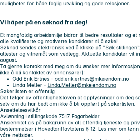
muligheter for både faglig utvikling og gode relasjoner.
Vi håper på en søknad fra deg!
Et mangfoldig arbeidsmiljø bidrar til bedre resultater og et 
alle kvalifiserte og motiverte kandidater til å søke!
Søknad sendes elektronisk ved å klikke på ”Søk stillingen
attester og vitnemål som vedlegg. Aktuelle kandidater vil invi
august.
Ta gjerne kontakt med meg om du ønsker mer informasjon 
ikke å bli kontaktet av annonsører):
Odd Erik Ertnes -
odd.erik.ertnes@mkeiendom.no
Linda Meller -
Linda.Meller@mkeiendom.no
Søkerlisten er offentlig
Det følger av offentlighetsloven at opplysninger om deg so
selv om du har bedt om ikke å bli oppført på søkerlisten.
Ansettelsesvilkår
Avlønning i stillingskode
7517 Fagarbeider
Ansiennitet gis på bakgrunn av all offentlig tjeneste og privat
bestemmelser i Hovedtariffavtalens § 12. Les mer om
lønn
våre nettsider.