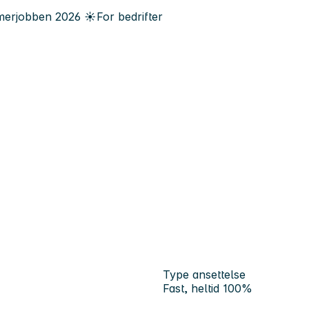
erjobben
2026
☀️
For bedrifter
Type ansettelse
Fast, heltid 100%