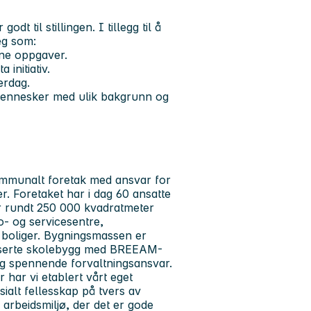
t til stillingen. I tillegg til å
eg som:
gne oppgaver.
 initiativ.
erdag.
 mennesker med ulik bakgrunn og
munalt foretak med ansvar for
. Foretaket har i dag 60 ansatte
ter rundt 250 000 kvadratmeter
- og servicesentre,
0 boliger. Bygningsmassen er
vanserte skolebygg med BREEAM-
glig spennende forvaltningsansvar.
r har vi etablert vårt eget
osialt fellesskap på tvers av
 arbeidsmiljø, der det er gode