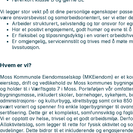
Vi legger stor vekt på at dine personlige egenskaper passer god
være ansvarsbevisst og samarbeidsorientert, ser vi etter d
Arbeider strukturert, selvstendig og tar ansvar for e
Har et positivt engasjement, godt humør og evne til å ta
Er fleksibel og tilpasningsdyktig i en variert arbeidshv
Er omgjengelig, serviceinnstilt og trives med å møte
livssituasjon.
Hvem er vi?
Moss Kommunale Eiendomsselskap (MKEiendom) er et kom
eierskap, drift og vedlikehold av Moss kommunes bygninger
og holder til i Værftsgata 7 i Moss. Porteføljen vår omfat
bygningsmasse, inkludert skoler, barnehager, sykehjem, bo
administrasjons- og kulturbygg, idrettsbygg samt cirka 85
svært variert og spenner fra enkle lagerbygninger til a
sertifisering. Dette gir et komplekst, samfunnsviktig og fa
Vi er opptatt av helse, trivsel og et godt arbeidsmiljø. Derfo
Allaktivitetslag, som legger til rette for fysisk aktivitet og s
avdelinger. Dette bidrar til et inkluderende og engasjerende