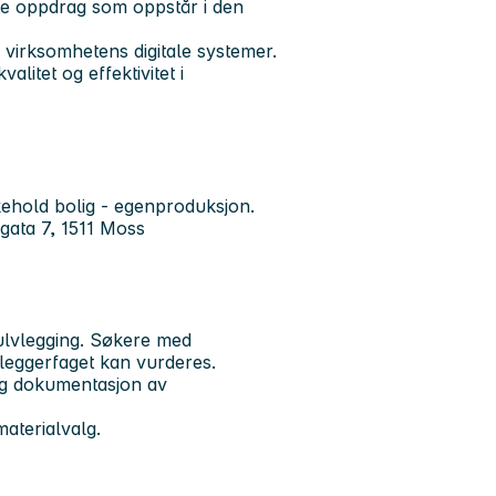
te oppdrag som oppstår i den
 virksomhetens digitale systemer.
alitet og effektivitet i
likehold bolig - egenproduksjon.
ata 7, 1511 Moss
ulvlegging. Søkere med
leggerfaget kan vurderes.
 og dokumentasjon av
aterialvalg.