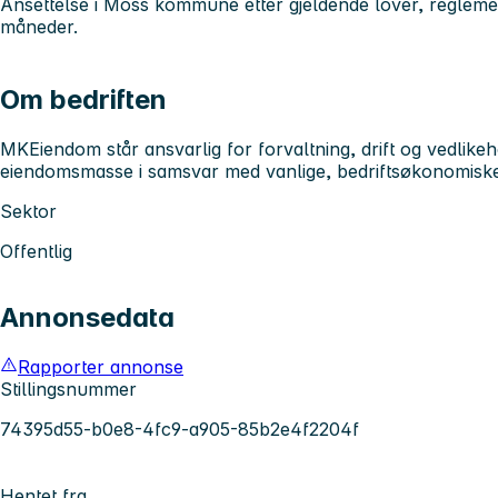
Ansettelse i Moss kommune etter gjeldende lover, reglement
måneder.
Om bedriften
MKEiendom står ansvarlig for forvaltning, drift og vedli
eiendomsmasse i samsvar med vanlige, bedriftsøkonomiske 
Sektor
Offentlig
Annonsedata
Rapporter annonse
Stillingsnummer
74395d55-b0e8-4fc9-a905-85b2e4f2204f
Hentet fra