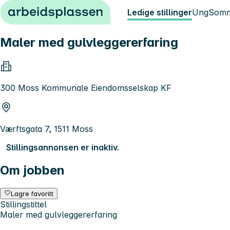
Hopp til innhold
Ledige stillinger
Ung
Somm
Maler med gulvleggererfaring
300 Moss Kommunale Eiendomsselskap KF
Værftsgata 7, 1511 Moss
Stillingsannonsen er inaktiv.
Om jobben
Lagre favoritt
Stillingstittel
Maler med gulvleggererfaring