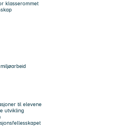
nfor klasserommet
sskap
miljøarbeid
sjoner til elevene
e utvikling
n
sjonsfellesskapet