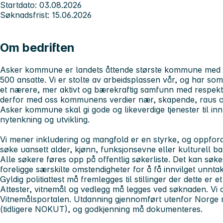
Startdato: 03.08.2026
Søknadsfrist: 15.06.2026
Om bedriften
Asker kommune er landets åttende største kommune med 
500 ansatte. Vi er stolte av arbeidsplassen vår, og har so
et nærere, mer aktivt og bærekraftig samfunn med respekt,
derfor med oss kommunens verdier
nær, skapende, raus
Asker kommune skal gi gode og likeverdige tjenester til in
nytenkning og utvikling.
Vi mener inkludering og mangfold er en styrke, og oppfordre
søke uansett alder, kjønn, funksjonsevne eller kulturell b
Alle søkere føres opp på offentlig søkerliste. Det kan sø
foreligge særskilte omstendigheter for å få innvilget unnta
Gyldig politiattest må fremlegges til stillinger der dette er et
Attester, vitnemål og vedlegg må legges ved søknaden. Vi o
Vitnemålsportalen. Utdanning gjennomført utenfor Norge 
(tidligere NOKUT), og godkjenning må dokumenteres.