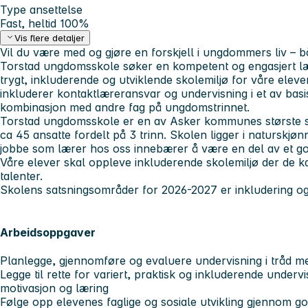
Type ansettelse
Fast, heltid 100%
Vis flere detaljer
Vil du være med og gjøre en forskjell i ungdommers liv – bå
Torstad ungdomsskole søker en kompetent og engasjert lær
trygt, inkluderende og utviklende skolemiljø for våre elever
inkluderer kontaktlæreransvar og undervisning i et av basi
kombinasjon med andre fag på ungdomstrinnet.
Torstad ungdomsskole er en av Asker kommunes største s
ca 45 ansatte fordelt på 3 trinn. Skolen ligger i naturskjø
jobbe som lærer hos oss innebærer å være en del av et godt
Våre elever skal oppleve inkluderende skolemiljø der de ka
talenter.
Skolens satsningsområder for 2026-2027 er inkludering og
Arbeidsoppgaver
Planlegge, gjennomføre og evaluere undervisning i tråd m
Legge til rette for variert, praktisk og inkluderende unde
motivasjon og læring
Følge opp elevenes faglige og sosiale utvikling gjennom g