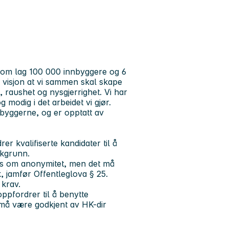
om lag 100 000 innbyggere og 6
m visjon at vi sammen skal skape
 raushet og nysgjerrighet. Vi har
og
modig
i det arbeidet vi gjør.
nbyggerne, og er opptatt av
r kvalifiserte kandidater til å
akgrunn.
kes om anonymitet, men det må
k, jamfør Offentleglova § 25.
 krav.
ppfordrer til å benytte
må være godkjent av HK-dir