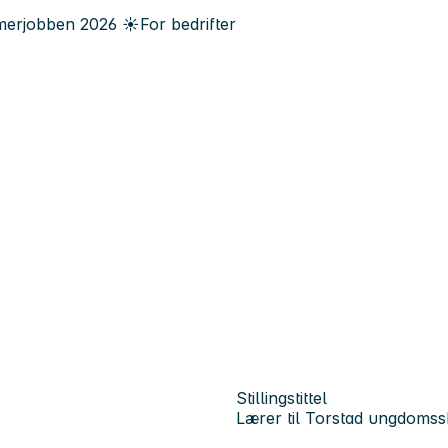
erjobben
2026
☀️
For bedrifter
Stillingstittel
Lærer til Torstad ungdomss