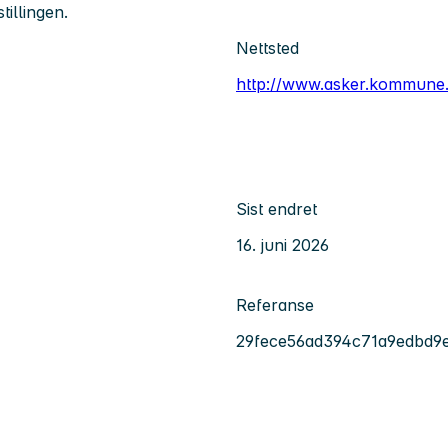
tillingen.
Nettsted
http://www.asker.kommune
Sist endret
16. juni 2026
Referanse
29fece56ad394c71a9edbd9