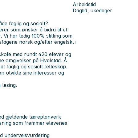
Arbeidstid
Dagtid, ukedager
de faglig og sosialt?
er som ønsker å bidra til et
. Vi har ledig 100% stilling som
sfagene norsk og/eller engelsk, i
kole med rundt 420 elever og
nne omgivelser på Hvalstad. Å
 faglig og sosialt felleskap.
n utvikle sine interesser og
 lesing.
ed gjeldende læreplanverk
rvisning som fremmer elevenes
od underveisvurdering