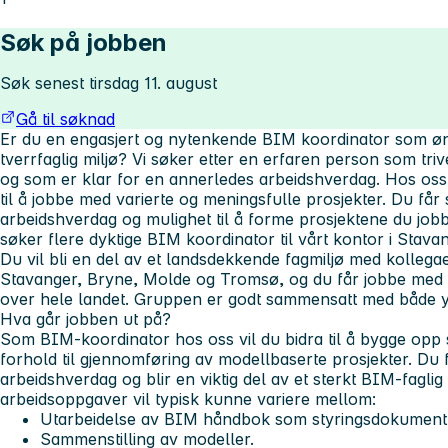
Søk på jobben
Søk senest tirsdag 11. august
Gå til søknad
Er du en engasjert og nytenkende BIM koordinator som ønsk
tverrfaglig miljø? Vi søker etter en erfaren person som tri
og som er klar for en annerledes arbeidshverdag. Hos oss 
til å jobbe med varierte og meningsfulle prosjekter. Du får
arbeidshverdag og mulighet til å forme prosjektene du jobbe
søker flere dyktige BIM koordinator til vårt kontor i Stava
Du vil bli en del av et landsdekkende fagmiljø med kollegae
Stavanger, Bryne, Molde og Tromsø, og du får jobbe med 
over hele landet. Gruppen er godt sammensatt med både 
Hva går jobben ut på?
Som BIM-koordinator hos oss vil du bidra til å bygge opp s
forhold til gjennomføring av modellbaserte prosjekter. Du 
arbeidshverdag og blir en viktig del av et sterkt BIM-faglig
arbeidsoppgaver vil typisk kunne variere mellom:
Utarbeidelse av BIM håndbok som styringsdokument
Sammenstilling av modeller.