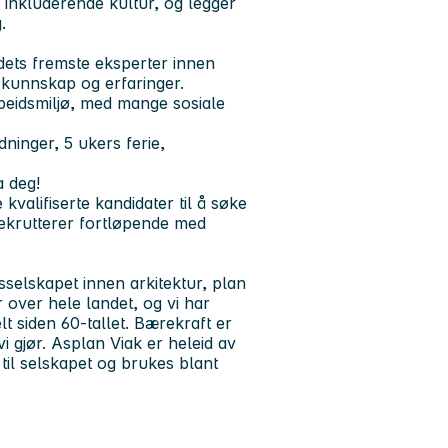
g inkluderende kultur, og legger
.
ndets fremste eksperter innen
 kunnskap og erfaringer.
rbeidsmiljø, med mange sosiale
ninger, 5 ukers ferie,
a deg!
kvalifiserte kandidater til å søke
rekrutterer fortløpende med
sselskapet innen arkitektur, plan
r over hele landet, og vi har
siden 60‑tallet. Bærekraft er
vi gjør. Asplan Viak er heleid av
 til selskapet og brukes blant