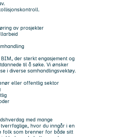
av.
llisjonskontroll.
ring av prosjekter
llarbeid
amhandling
n BIM, der sterkt engasjement og
utdannede til å søke. Vi ønsker
se i diverse samhandlingsvektøy.
nør eller offentlig sektor
g
lig
toder
beidshverdag med mange
tverrfaglige, hvor du inngår i en
 folk som brenner for både sitt