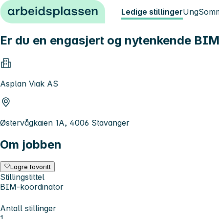
Hopp til innhold
Ledige stillinger
Ung
Somm
Er du en engasjert og nytenkende BIM-
Asplan Viak AS
Østervågkaien 1A, 4006 Stavanger
Om jobben
Lagre favoritt
Stillingstittel
BIM-koordinator
Antall stillinger
1