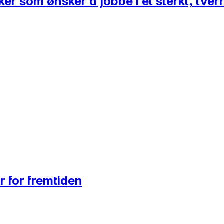
er som ønsker å jobbe i et sterkt, tverr
r for fremtiden