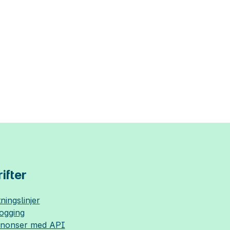
ifter
ningslinjer
logging
nnonser med API