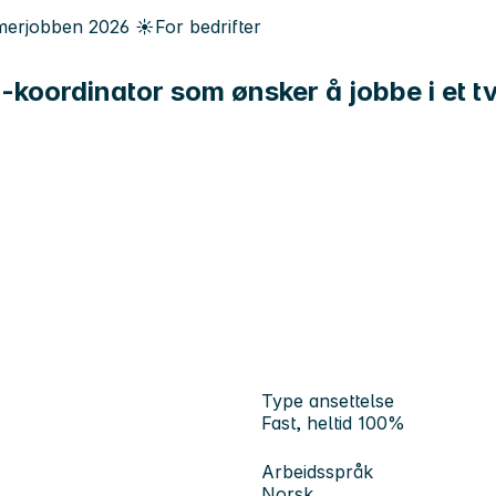
erjobben
2026
☀️
For bedrifter
koordinator som ønsker å jobbe i et tv
Type ansettelse
Fast, heltid 100%
Arbeidsspråk
Norsk