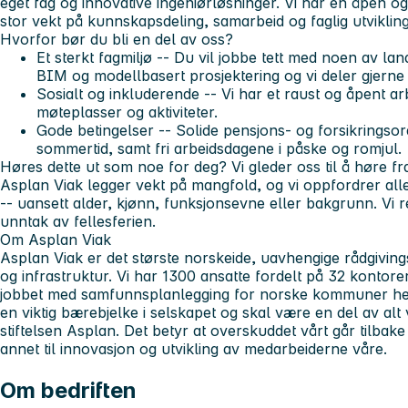
eget fag og innovative ingeniørløsninger. Vi har en åpen o
stor vekt på kunnskapsdeling, samarbeid og faglig utvikling
Hvorfor bør du bli en del av oss?
Et sterkt fagmiljø -- Du vil jobbe tett med noen av la
BIM og modellbasert prosjektering og vi deler gjerne
Sosialt og inkluderende -- Vi har et raust og åpent a
møteplasser og aktiviteter.
Gode betingelser -- Solide pensjons- og forsikringsord
sommertid, samt fri arbeidsdagene i påske og romjul.
Høres dette ut som noe for deg? Vi gleder oss til å høre fr
Asplan Viak legger vekt på mangfold, og vi oppfordrer alle 
-- uansett alder, kjønn, funksjonsevne eller bakgrunn. Vi 
unntak av fellesferien.
Om Asplan Viak
Asplan Viak er det største norskeide, uavhengige rådgiving
og infrastruktur. Vi har 1300 ansatte fordelt på 32 kontore
jobbet med samfunnsplanlegging for norske kommuner helt 
en viktig bærebjelke i selskapet og skal være en del av alt 
stiftelsen Asplan. Det betyr at overskuddet vårt går tilbake
annet til innovasjon og utvikling av medarbeiderne våre.
Om bedriften