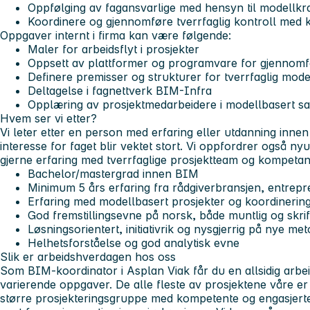
Oppfølging av fagansvarlige med hensyn til modellkr
Koordinere og gjennomføre tverrfaglig kontroll med ko
Oppgaver internt i firma kan være følgende:
Maler for arbeidsflyt i prosjekter
Oppsett av plattformer og programvare for gjennomfø
Definere premisser og strukturer for tverrfaglig mode
Deltagelse i fagnettverk BIM-Infra
Opplæring av prosjektmedarbeidere i modellbasert s
Hvem ser vi etter?
Vi leter etter en person med erfaring eller utdanning inne
interesse for faget blir vektet stort. Vi oppfordrer også ny
gjerne erfaring med tverrfaglige prosjektteam og kompetan
Bachelor/mastergrad innen BIM
Minimum 5 års erfaring fra rådgiverbransjen, entrepre
Erfaring med modellbasert prosjekter og koordinerin
God fremstillingsevne på norsk, både muntlig og skrift
Løsningsorientert, initiativrik og nysgjerrig på nye me
Helhetsforståelse og god analytisk evne
Slik er arbeidshverdagen hos oss
Som BIM-koordinator i Asplan Viak får du en allsidig ar
varierende oppgaver. De alle fleste av prosjektene våre er 
større prosjekteringsgruppe med kompetente og engasjerte