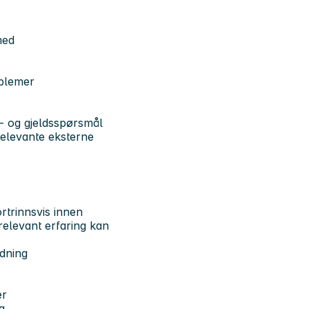
 med
oblemer
- og gjeldsspørsmål
relevante eksterne
rtrinnsvis innen
relevant erfaring kan
edning
er
ag