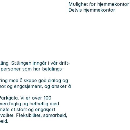
Mulighet for hjemmekontor
Delvis hjemmekontor
ing. Stillingen inngår i vår drift-
l personer som har betalings-
ring med å skape god dialog og
smot og engasjement, og ønsker å
Parkgata. Vi er over 100
verrfaglig og helhetlig med
øte et stort og engasjert
alitet. Fleksibilitet, samarbeid,
beid.