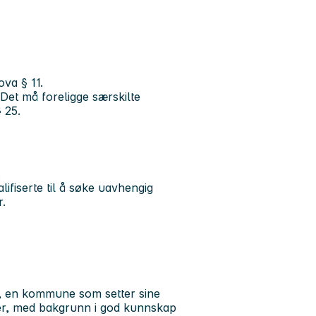
ova § 11.
 Det må foreligge særskilte
 25.
.
lifiserte til å søke uavhengig
r.
e, en kommune som setter sine
ster, med bakgrunn i god kunnskap