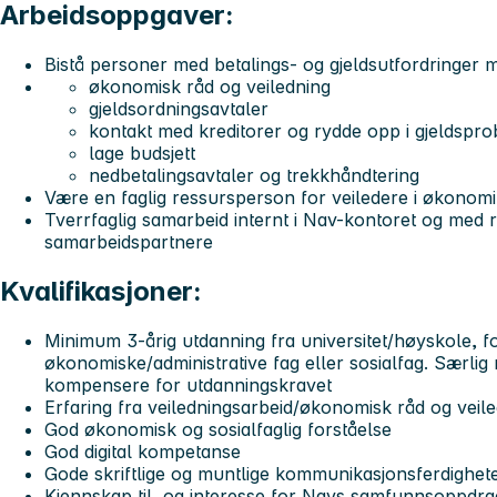
Arbeidsoppgaver:
Bistå personer med betalings- og gjeldsutfordringer
økonomisk råd og veiledning
gjeldsordningsavtaler
kontakt med kreditorer og rydde opp i gjeldspr
lage budsjett
nedbetalingsavtaler og trekkhåndtering
Være en faglig ressursperson for veiledere i økonomi
Tverrfaglig samarbeid internt i Nav-kontoret og med 
samarbeidspartnere
Kvalifikasjoner:
Minimum 3-årig utdanning fra universitet/høyskole, fo
økonomiske/administrative fag eller sosialfag. Særlig 
kompensere for utdanningskravet
Erfaring fra veiledningsarbeid/økonomisk råd og veil
God økonomisk og sosialfaglig forståelse
God digital kompetanse
Gode skriftlige og muntlige kommunikasjonsferdighet
Kjennskap til, og interesse for Navs samfunnsoppdr