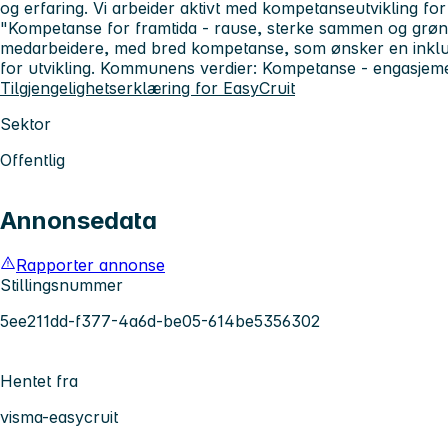
og erfaring. Vi arbeider aktivt med kompetanseutvikling fo
"Kompetanse for framtida - rause, sterke sammen og grønne
medarbeidere, med bred kompetanse, som ønsker en inkl
for utvikling. Kommunens verdier: Kompetanse - engasjeme
Tilgjengelighetserklæring for EasyCruit
Sektor
Offentlig
Annonsedata
Rapporter annonse
Stillingsnummer
5ee211dd-f377-4a6d-be05-614be5356302
Hentet fra
visma-easycruit