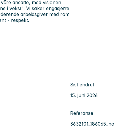
r våre ansatte, med visjonen
 i vekst". Vi søker engasjerte
uderende arbeidsgiver med rom
nt - respekt.
Sist endret
15. juni 2026
Referanse
3632101_186065_no