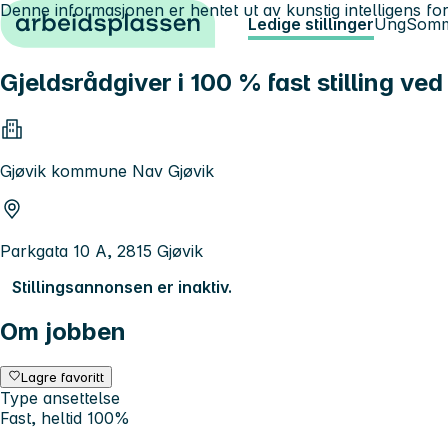
Denne informasjonen er hentet ut av kunstig intelligens for
Hopp til innhold
Ledige stillinger
Ung
Somm
Gjeldsrådgiver i 100 % fast stilling ve
Gjøvik kommune Nav Gjøvik
Parkgata 10 A, 2815 Gjøvik
Stillingsannonsen er inaktiv.
Om jobben
Lagre favoritt
Type ansettelse
Fast, heltid 100%