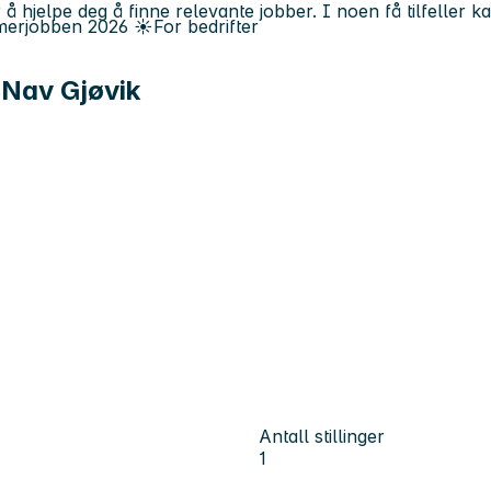
 å hjelpe deg å finne relevante jobber. I noen få tilfeller 
erjobben
2026
☀️
For bedrifter
d Nav Gjøvik
Antall stillinger
1