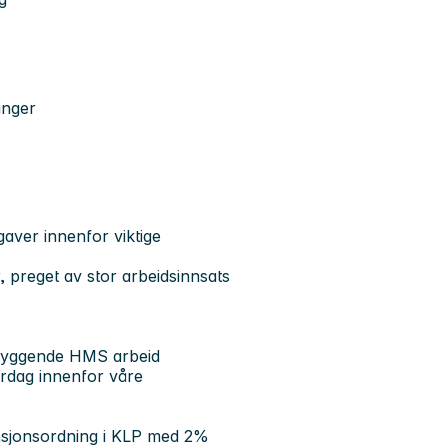
ringer
aver innenfor viktige
, preget av stor arbeidsinnsats
rebyggende HMS arbeid
erdag innenfor våre
ensjonsordning i KLP med 2%