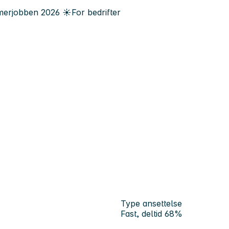
erjobben
2026
☀️
For bedrifter
Type ansettelse
Fast, deltid 68%