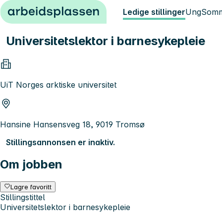
Hopp til innhold
Ledige stillinger
Ung
Somm
Universitetslektor i barnesykepleie
UiT Norges arktiske universitet
Hansine Hansensveg 18, 9019 Tromsø
Stillingsannonsen er inaktiv.
Om jobben
Lagre favoritt
Stillingstittel
Universitetslektor i barnesykepleie