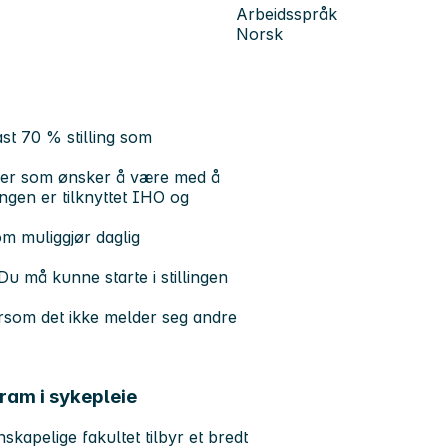
Arbeidsspråk
Norsk
ast 70 % stilling som
eier som ønsker å være med å
ingen er tilknyttet IHO og
m muliggjør daglig
. Du må kunne starte i stillingen
dersom det ikke melder seg andre
ram i sykepleie
skapelige fakultet tilbyr et bredt