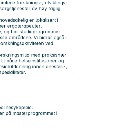
amlede forsknings-, utviklings-
msorgstjenester av høy faglig
vedsakelig er lokalisert i
ner ergoterapeuter,
re, og har studieprogrammer
isse områdene. Vi bidrar også i
orskningsaktiviteten ved
orskningsmiljø med praksisnær
til både helseinstitusjoner og
sialutdanning innen anestesi-,
pesialiteter.
barnesykepleie.
mner på masterprogrammet i