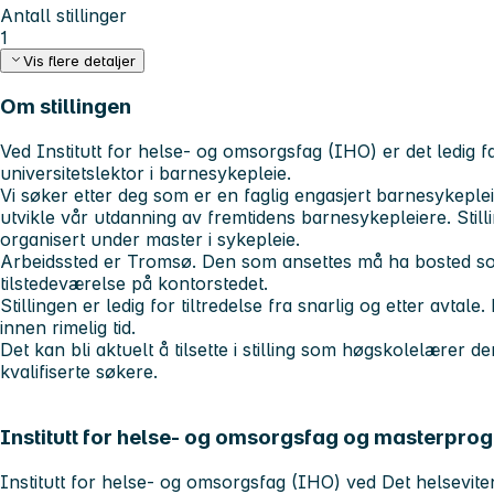
Antall stillinger
1
Vis flere detaljer
Om stillingen
Ved Institutt for helse- og omsorgsfag (IHO) er det ledig f
universitetslektor i barnesykepleie.
Vi søker etter deg som er en faglig engasjert barnesykepl
utvikle vår utdanning av fremtidens barnesykepleiere. Still
organisert under master i sykepleie.
Arbeidssted er Tromsø. Den som ansettes må ha bosted so
tilstedeværelse på kontorstedet.
Stillingen er ledig for tiltredelse fra snarlig og etter avtale
innen rimelig tid.
Det kan bli aktuelt å tilsette i stilling som høgskolelærer 
kvalifiserte søkere.
Institutt for helse- og omsorgsfag og masterprog
Institutt for helse- og omsorgsfag (IHO) ved Det helseviten