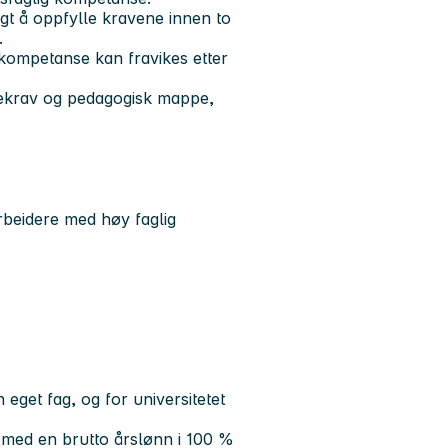
agt å oppfylle kravene innen to
te.
g kompetanse kan fravikes etter
ekrav og pedagogisk mappe,
rbeidere med høy faglig
n eget fag, og for universitetet
9 med en brutto årslønn i 100 %