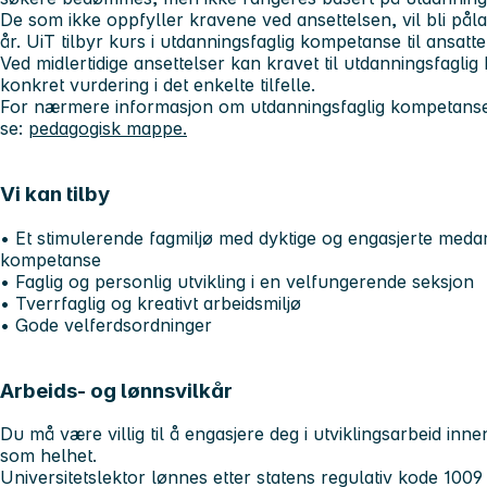
De som ikke oppfyller kravene ved ansettelsen, vil bli pål
år. UiT tilbyr kurs i utdanningsfaglig kompetanse til ansat
Ved midlertidige ansettelser kan kravet til utdanningsfagli
konkret vurdering i det enkelte tilfelle.
For nærmere informasjon om utdanningsfaglig kompetans
se:
pedagogisk mappe.
Vi kan tilby
• Et stimulerende fagmiljø med dyktige og engasjerte meda
kompetanse
• Faglig og personlig utvikling i en velfungerende seksjon
• Tverrfaglig og kreativt arbeidsmiljø
• Gode velferdsordninger
Arbeids- og lønnsvilkår
Du må være villig til å engasjere deg i utviklingsarbeid inne
som helhet.
Universitetslektor lønnes etter statens regulativ kode 100