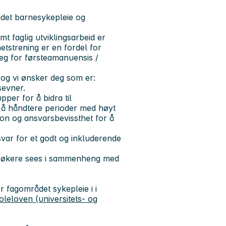
ådet barnesykepleie og
t faglig utviklingsarbeid er
etstrening er en fordel for
 seg for førsteamanuensis /
 og vi ønsker deg som er:
dsevner.
per for å bidra til
il å håndtere perioder med høyt
sjon og ansvarsbevissthet for å
svar for et godt og inkluderende
e søkere sees i sammenheng med
or fagområdet sykepleie i i
koleloven (universitets- og