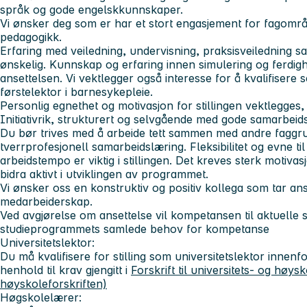
språk og gode engelskkunnskaper.
Vi ønsker deg som er har et stort engasjement for fagomr
pedagogikk.
Erfaring med veiledning, undervisning, praksisveiledning sam
ønskelig. Kunnskap og erfaring innen simulering og ferdigh
ansettelsen. Vi vektlegger også interesse for å kvalifisere
førstelektor i barnesykepleie.
Personlig egnethet og motivasjon for stillingen vektlegges,
Initiativrik, strukturert og selvgående med gode samarbei
Du bør trives med å arbeide tett sammen med andre faggrup
tverrprofesjonell samarbeidslæring. Fleksibilitet og evne t
arbeidstempo er viktig i stillingen. Det kreves sterk motiva
bidra aktivt i utviklingen av programmet.
Vi ønsker oss en konstruktiv og positiv kollega som tar an
medarbeiderskap.
Ved avgjørelse om ansettelse vil kompetansen til aktuell
studieprogrammets samlede behov for kompetanse
Universitetslektor:
Du må kvalifisere for stilling som universitetslektor innenf
henhold til krav gjengitt i
Forskrift til universitets- og høys
høyskoleforskriften)
Høgskolelærer: