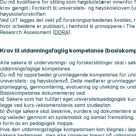
Du må kvalifisere for stilling som høgskolelærer innenfor 
krav gjengitt i Forskrift til universitets- og høyskoleloven (
høyskoleforskriften
Ved UiT legges det vekt på forskningsarbeidenes kvalitet, 
hvor arbeidene er publisert, i henhold til prinsippene i T
Research Assessment (
DORA
).
Krav til utdanningsfaglig kompetanse (basiskom
Alle søkere til undervisnings- og forskerstillinger skal i 
utdanningsfaglige kompetanse.
Du må ha opparbeidet grunnleggende kompetanse for unde
universitets- og høyskolenivå. Dette medfører grunnleggen
planlegging, gjennomføring, evaluering og utvikling av un
Basiskompetanse dokumenteres ved:
a) Søkere som har fullført eget universitetspedagogisk kur
legge ved kurs-/eksamensbevis samt studieplan
b) Øvrige søkere skal beskrive, vurdere og dokumentere 
og veileder gjennom en systematisk og samlet fremstillin
i form av en pedagogisk mappe.
Hvis den utdanningsfaglige kompetansen kan tilegnes i løpet
søkere bedømmes, men ikke rangeres basert på utdanning