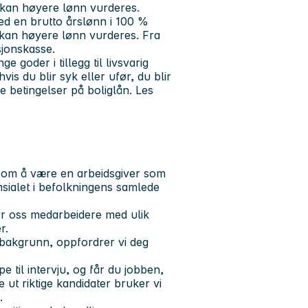
er kan høyere lønn vurderes.
ed en brutto årslønn i 100 %
er kan høyere lønn vurderes. Fra
nsjonskasse.
 goder i tillegg til livsvarig
is du blir syk eller ufør, du blir
 betingelser på boliglån. Les
ål om å være en arbeidsgiver som
nsialet i befolkningens samlede
er oss medarbeidere med ulik
r.
rbakgrunn, oppfordrer vi deg
pe til intervju, og får du jobben,
 ut riktige kandidater bruker vi
.