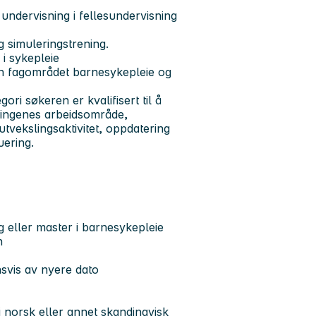
undervisning i fellesundervisning
g simuleringstrening.
 i sykepleie
nnen fagområdet barnesykepleie og
ori søkeren er kvalifisert til å
illingenes arbeidsområde,
vekslingsaktivitet, oppdatering
uering.
g eller master i barnesykepleie
en
nsvis av nyere dato
 norsk eller annet skandinavisk