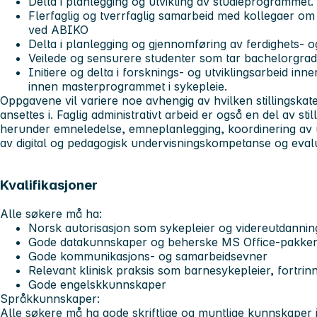
Delta i planlegging og utvikling av studieprogrammet.
Flerfaglig og tverrfaglig samarbeid med kollegaer om 
ved ABIKO
Delta i planlegging og gjennomføring av ferdighets- o
Veilede og sensurere studenter som tar bachelorgrad
Initiere og delta i forsknings- og utviklingsarbeid i
innen masterprogrammet i sykepleie.
Oppgavene vil variere noe avhengig av hvilken stillingskateg
ansettes i. Faglig administrativt arbeid er også en del av st
herunder emneledelse, emneplanlegging, koordinering av ut
av digital og pedagogisk undervisningskompetanse og eval
Kvalifikasjoner
Alle søkere må ha:
Norsk autorisasjon som sykepleier og videreutdannin
Gode datakunnskaper og beherske MS Office-pakk
Gode kommunikasjons- og samarbeidsevner
Relevant klinisk praksis som barnesykepleier, fortrin
Gode engelskkunnskaper
Språkkunnskaper:
Alle søkere må ha gode skriftlige og muntlige kunnskaper i