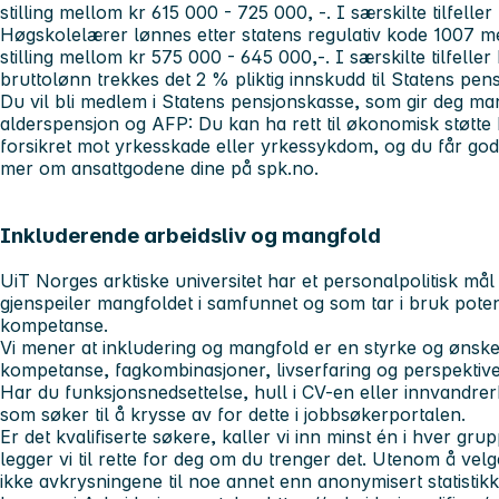
stilling mellom kr 615 000 - 725 000, -. I særskilte tilfell
Høgskolelærer lønnes etter statens regulativ kode 1007 m
stilling mellom kr 575 000 - 645 000,-. I særskilte tilfell
bruttolønn trekkes det 2 % pliktig innskudd til Statens pe
Du vil bli medlem i Statens pensjonskasse, som gir deg mange
alderspensjon og AFP: Du kan ha rett til økonomisk støtte hv
forsikret mot yrkesskade eller yrkessykdom, og du får gode
mer om ansattgodene dine på spk.no.
Inkluderende arbeidsliv og mangfold
UiT Norges arktiske universitet har et personalpolitisk m
gjenspeiler mangfoldet i samfunnet og som tar i bruk pote
kompetanse.
Vi mener at inkludering og mangfold er en styrke og ønsk
kompetanse, fagkombinasjoner, livserfaring og perspektive
Har du funksjonsnedsettelse, hull i CV-en eller innvandre
som søker til å krysse av for dette i jobbsøkerportalen.
Er det kvalifiserte søkere, kaller vi inn minst én i hver grup
legger vi til rette for deg om du trenger det. Utenom å velge
ikke avkrysningene til noe annet enn anonymisert statistikk