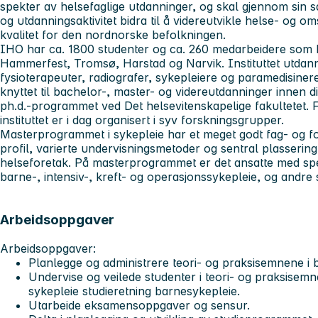
spekter av helsefaglige utdanninger, og skal gjennom sin s
og utdanningsaktivitet bidra til å videreutvikle helse- og o
kvalitet for den nordnorske befolkningen.
IHO har ca. 1800 studenter og ca. 260 medarbeidere som ho
Hammerfest, Tromsø, Harstad og Narvik. Instituttet utdan
fysioterapeuter, radiografer, sykepleiere og paramedisine
knyttet til bachelor-, master- og videreutdanninger innen d
ph.d.-programmet ved Det helsevitenskapelige fakultetet. F
instituttet er i dag organisert i syv forskningsgrupper.
Masterprogrammet i sykepleie har et meget godt fag- og f
profil, varierte undervisningsmetoder og sentral plassering 
helseforetak. På masterprogrammet er det ansatte med spe
barne-, intensiv-, kreft- og operasjonssykepleie, og andre s
Arbeidsoppgaver
Arbeidsoppgaver:
Planlegge og administrere teori- og praksisemnene i 
Undervise og veilede studenter i teori- og praksise
sykepleie studieretning barnesykepleie.
Utarbeide eksamensoppgaver og sensur.