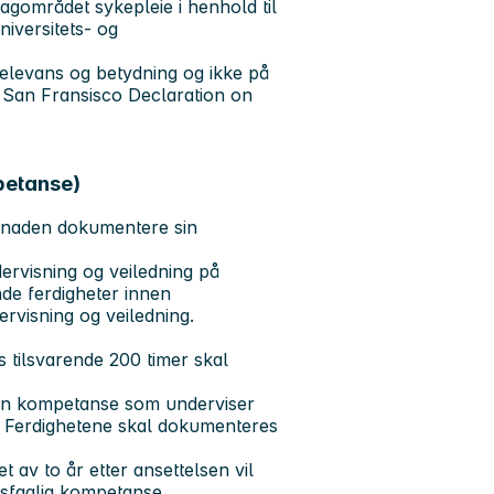
fagområdet sykepleie i henhold til
universitets- og
relevans og betydning og ikke på
he San Fransisco Declaration on
petanse)
søknaden dokumentere sin
rvisning og veiledning på
de ferdigheter innen
dervisning og veiledning.
s tilsvarende 200 timer skal
sin kompetanse som underviser
g. Ferdighetene skal dokumenteres
 av to år etter ansettelsen vil
sfaglig kompetanse.