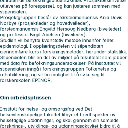
omfattende befolkningsundersøkelse. Prosjektbeskrivelse
utleveres på forespørsel, og kan justeres sammen med
stipendiaten.
Prosjektgruppen består av førsteamanuensis Anja Davis
Norbye (prosjektleder og hovedveileder),
førsteamanuensis Ingvild Hersoug Nedberg (biveileder)
og professor Birgit Abelsen (biveileder).
Studien vil benytte kvantitativ metode innenfor feltet
epidemiologi. I opplæringsdelen vil stipendiaten
gjennomføre kurs i forskningsmetoder, herunder statistikk.
Stipendiaten blir en del av miljøet på fakultetet som jobber
med data fra befolkningsundersøkelser. På instituttet vil
stipendiaten inngå i forskningsgruppen Folkehelse og
rehabilitering, og vil ha mulighet til å søke seg til
forskerskolen EPINOR.
Om arbeidsplassen
Institutt for helse- og omsorgsfag
ved Det
helsevitenskapelige fakultet tilbyr et bredt spekter av
helsefaglige utdanninger, og skal gjennom sin samlede
forsknings-, utviklings- og utdanningsaktivitet bidra til å