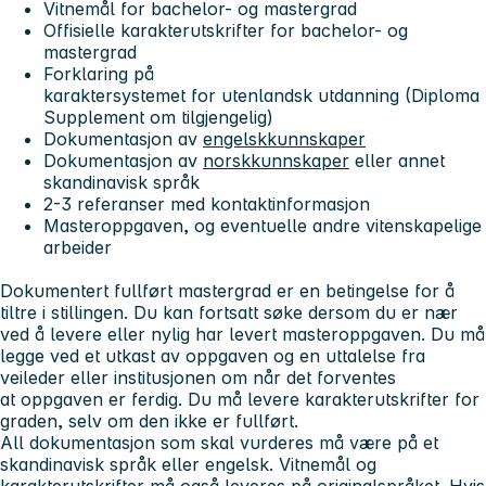
Vitnemål
for bachelor- og mastergrad
Offisielle karakterutskrifter
for bachelor- og
mastergrad
Forklaring
på
karaktersystemet for utenlandsk utdanning (Diploma
Supplement om tilgjengelig)
Dokumentasjon
av
engelskkunnskaper
Dokumentasjon
av
norskkunnskaper
eller annet
skandinavisk språk
2-3 referanser
med kontaktinformasjon
Masteroppgaven
, og eventuelle andre vitenskapelige
arbeider
Dokumentert fullført mastergrad er en betingelse for å
tiltre i stillingen. Du kan fortsatt søke dersom du er nær
ved å levere eller nylig har levert masteroppgaven. Du må
legge ved et utkast av oppgaven og en uttalelse fra
veileder eller institusjonen om når det forventes
at oppgaven er ferdig. Du må levere karakterutskrifter for
graden, selv om den ikke er fullført.
All dokumentasjon som skal vurderes
må
være på et
skandinavisk språk eller engelsk. Vitnemål og
karakterutskrifter må også leveres på originalspråket. Hvis