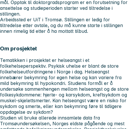
mål. Opptak til doktorgradsprogram er en forutsetning for
ansettelse og studieperioden starter ved tiltredelse i
stillingen.
Arbeidssted er UiT i Tromsø. Stillingen er ledig for
tiltredelse etter avtale, og du må kunne starte i stillingen
innen rimelig tid etter å ha mottatt tilbud.
Om prosjektet
Tematikken i prosjektet er helseangst i et
folkehelseperspektiv. Psykisk uhelse er blant de store
folkehelseutfordringene i Norge i dag. Helseangst
innebærer bekymring for egen helse og kan variere fra
mild bekymring til hypokondri. Studiens formål er å
undersøke sammenhengen mellom helseangst og de store
folkesykdommene: hjerte- og karsykdom, kreftsykdom og
muskel-skjelettsmerter. Kan helseangst være en risiko for
sykdom og smerte, eller kan bekymring føre til tidligere
oppdagelse av sykdom?
Studien vil bruke allerede innsamlete data fra
Tromsøundersøkelsen, Norges eldste pågående og mest