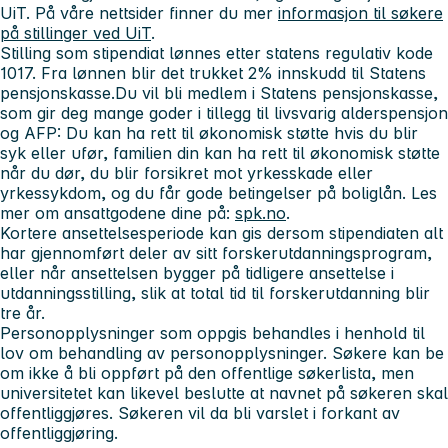
UiT. På våre nettsider finner du mer
informasjon til søkere
på stillinger ved UiT
.
Stilling som stipendiat lønnes etter statens regulativ kode
1017. Fra lønnen blir det trukket 2% innskudd til Statens
pensjonskasse.Du vil bli medlem i Statens pensjonskasse,
som gir deg mange goder i tillegg til livsvarig alderspensjon
og AFP: Du kan ha rett til økonomisk støtte hvis du blir
syk eller ufør, familien din kan ha rett til økonomisk støtte
når du dør, du blir forsikret mot yrkesskade eller
yrkessykdom, og du får gode betingelser på boliglån. Les
mer om ansattgodene dine på:
spk.no
.
Kortere ansettelsesperiode kan gis dersom stipendiaten alt
har gjennomført deler av sitt forskerutdanningsprogram,
eller når ansettelsen bygger på tidligere ansettelse i
utdanningsstilling, slik at total tid til forskerutdanning blir
tre år.
Personopplysninger som oppgis behandles i henhold til
lov om behandling av personopplysninger. Søkere kan be
om ikke å bli oppført på den offentlige søkerlista, men
universitetet kan likevel beslutte at navnet på søkeren skal
offentliggjøres. Søkeren vil da bli varslet i forkant av
offentliggjøring.