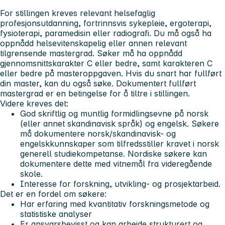
For stillingen kreves relevant helsefaglig
profesjonsutdanning, fortrinnsvis sykepleie, ergoterapi,
fysioterapi, paramedisin eller radiografi. Du må også ha
oppnådd helsevitenskapelig eller annen relevant
tilgrensende mastergrad. Søker må ha oppnådd
gjennomsnittskarakter C eller bedre, samt karakteren C
eller bedre på masteroppgaven. Hvis du snart har fullført
din master, kan du også søke. Dokumentert fullført
mastergrad er en betingelse for å tiltre i stillingen.
Videre kreves det:
God skriftlig og muntlig formidlingsevne på norsk
(eller annet skandinavisk språk) og engelsk. Søkere
må dokumentere norsk/skandinavisk- og
engelskkunnskaper som tilfredsstiller kravet i norsk
generell studiekompetanse. Nordiske søkere kan
dokumentere dette med vitnemål fra videregående
skole.
Interesse for forskning, utvikling- og prosjektarbeid.
Det er en fordel om søkere:
Har erfaring med kvantitativ forskningsmetode og
statistiske analyser
Er ansvarsbevisst og kan arbeide strukturert og