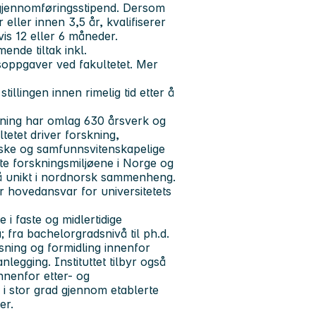
t gjennomføringsstipend. Dersom
eller innen 3,5 år, kvalifiserer
is 12 eller 6 måneder.
ende tiltak inkl.
soppgaver ved fakultetet. Mer
llingen innen rimelig tid etter å
ning har omlag 630 årsverk og
ltetet driver forskning,
iske og samfunnsvitenskapelige
gste forskningsmiljøene i Norge og
så unikt i nordnorsk sammenheng.
ar hovedansvar for universitetets
 i faste og midlertidige
å; fra bachelorgradsnivå til ph.d.
isning og formidling innenfor
legging. Instituttet tilbyr også
nnenfor etter- og
r i stor grad gjennom etablerte
er.