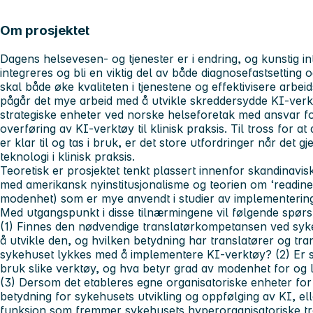
Om prosjektet
Dagens helsevesen- og tjenester er i endring, og kunstig in
integreres og bli en viktig del av både diagnosefastsetting 
skal både øke kvaliteten i tjenestene og effektivisere arbe
pågår det mye arbeid med å utvikle skreddersydde KI-verkt
strategiske enheter ved norske helseforetak med ansvar fo
overføring av KI-verktøy til klinisk praksis. Til tross for a
er klar til og tas i bruk, er det store utfordringer når det 
teknologi i klinisk praksis.
Teoretisk er prosjektet tenkt plassert innenfor skandinavisk 
med amerikansk nyinstitusjonalisme og teorien om ‘readine
modenhet) som er mye anvendt i studier av implementering
Med utgangspunkt i disse tilnærmingene vil følgende spør
(1) Finnes den nødvendige translatørkompetansen ved sykeh
å utvikle den, og hvilken betydning har translatører og t
sykehuset lykkes med å implementere KI-verktøy? (2) Er sy
bruk slike verktøy, og hva betyr grad av modenhet for og
(3) Dersom det etableres egne organisatoriske enheter for
betydning for sykehusets utvikling og oppfølging av KI, e
funksjon som fremmer sykehusets hyperorganisatoriske t