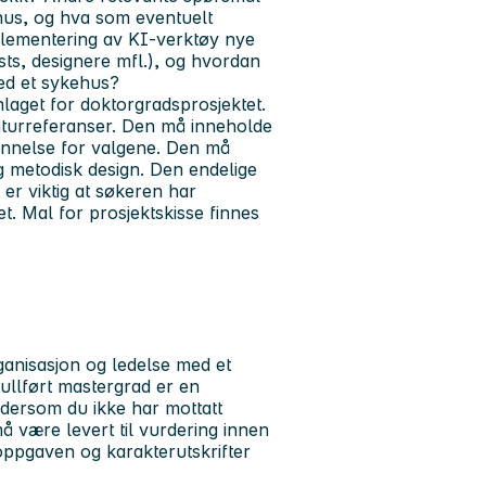
us, og hva som eventuelt
plementering av KI-verktøy nye
sts, designere mfl.), og hvordan
ed et sykehus?
laget for doktorgradsprosjektet.
eraturreferanser. Den må inneholde
unnelse for valgene. Den må
g metodisk design. Den endelige
t er viktig at søkeren har
t. Mal for prosjektskisse finnes
rganisasjon og ledelse med et
fullført mastergrad er en
ke dersom du ikke har mottatt
være levert til vurdering innen
oppgaven og karakterutskrifter