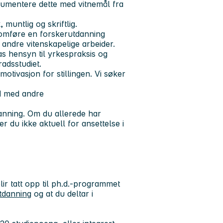
umentere dette med vitnemål fra
 muntlig og skriftlig.
omføre en forskerutdanning
andre vitenskapelige arbeider.
 tas hensyn til yrkespraksis og
adsstudiet.
otivasjon for stillingen. Vi søker
id med andre
danning. Om du allerede har
 du ikke aktuell for ansettelse i
lir tatt opp til ph.d.-programmet
tdanning
og at du deltar i