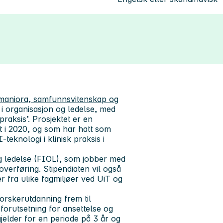
umaniora, samfunnsvitenskap og
t i organisasjon og ledelse, med
 praksis’. Prosjektet er en
et i 2020, og som har hatt som
teknologi i klinisk praksis i
og ledelse (FIOL), som jobber med
verføring. Stipendiaten vil også
ter fra ulike fagmiljøer ved UiT og
 forskerutdanning frem til
orutsetning for ansettelse og
n gjelder for en periode på 3 år og