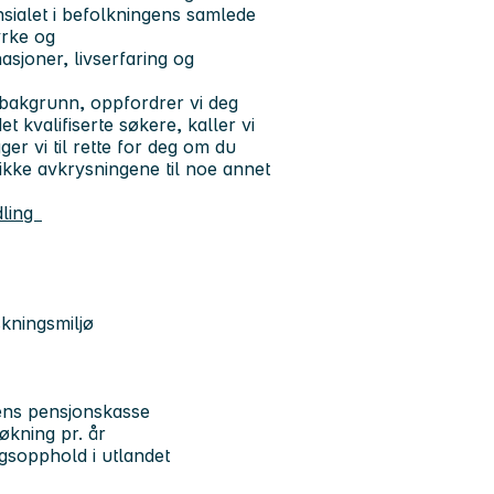
nsialet i befolkningens samlede
yrke og
joner, livserfaring og
rbakgrunn, oppfordrer vi deg
t kvalifiserte søkere, kaller vi
ger vi til rette for deg om du
 ikke avkrysningene til noe annet
ndling
skningsmiljø
tens pensjonskasse
økning pr. år
ngsopphold i utlandet