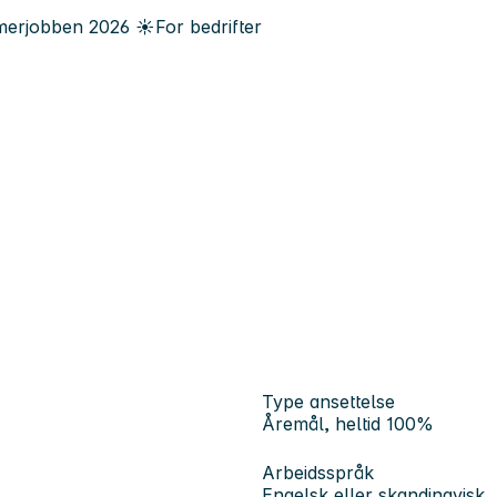
erjobben
2026
☀️
For bedrifter
Type ansettelse
Åremål, heltid 100%
Arbeidsspråk
Engelsk eller skandinavisk