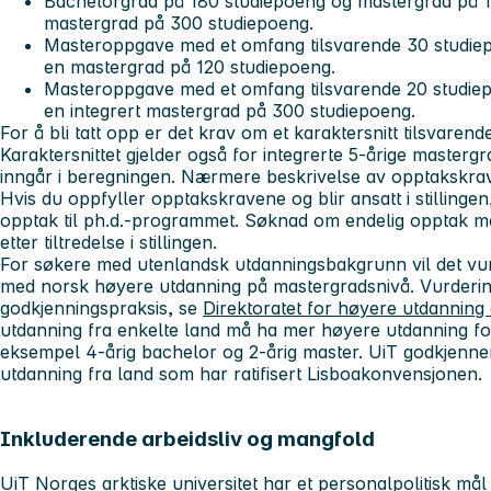
Bachelorgrad på 180 studiepoeng og mastergrad på 12
mastergrad på 300 studiepoeng.
Masteroppgave med et omfang tilsvarende 30 studiep
en mastergrad på 120 studiepoeng.
Masteroppgave med et omfang tilsvarende 20 studiep
en integrert mastergrad på 300 studiepoeng.
For å bli tatt opp er det krav om et karaktersnitt tilsvaren
Karaktersnittet gjelder også for integrerte 5-årige maste
inngår i beregningen. Nærmere beskrivelse av opptakskra
Hvis du oppfyller opptakskravene og blir ansatt i stillingen, 
opptak til ph.d.-programmet. Søknad om endelig opptak m
etter tiltredelse i stillingen.
For søkere med utenlandsk utdanningsbakgrunn vil det vur
med norsk høyere utdanning på mastergradsnivå. Vurderin
godkjenningspraksis, se
Direktoratet for høyere utdannin
utdanning fra enkelte land må ha mer høyere utdanning fo
eksempel 4-årig bachelor og 2-årig master. UiT godkjenn
utdanning fra land som har ratifisert Lisboakonvensjonen.
Inkluderende arbeidsliv og mangfold
UiT Norges arktiske universitet har et personalpolitisk m