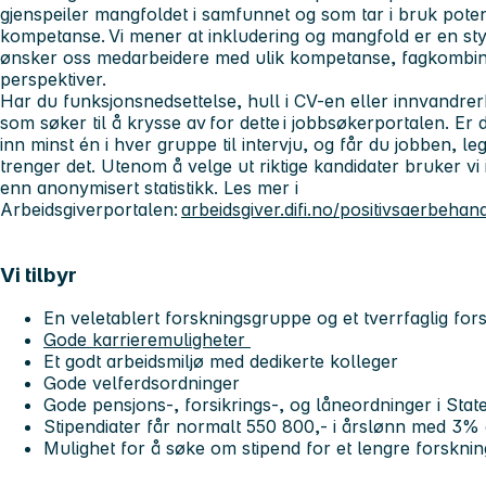
gjenspeiler mangfoldet i samfunnet og som tar i bruk pote
kompetanse. Vi mener at inkludering og mangfold er en st
ønsker oss medarbeidere med ulik kompetanse, fagkombinas
perspektiver.
Har du funksjonsnedsettelse, hull i CV-en eller innvandre
som søker til å krysse av for dette i jobbsøkerportalen. Er de
inn minst én i hver gruppe til intervju, og får du jobben, leg
trenger det. Utenom å velge ut riktige kandidater bruker vi
enn anonymisert statistikk. Les mer i
Arbeidsgiverportalen:
arbeidsgiver.difi.no/positivsaerbeha
Vi tilbyr
En veletablert forskningsgruppe og et tverrfaglig for
Gode karrieremuligheter
Et godt arbeidsmiljø med dedikerte kolleger
Gode velferdsordninger
Gode pensjons-, forsikrings-, og låneordninger i Sta
Stipendiater får normalt 550 800,- i årslønn med 3% 
Mulighet for å søke om stipend for et lengre forskni