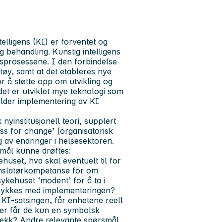
telligens (KI) er forventet og
og behandling. Kunstig intelligens
idsprosessene. I den forbindelse
øy, samt at det etableres nye
r å støtte opp om utvikling og
t det er utviklet mye teknologi som
gjelder implementering av KI
nyinstitusjonell teori, supplert
ss for change’ (organisatorisk
 av endringer i helsesektoren.
smål kunne drøftes:
uset, hva skal eventuelt til for
ranslatørkompetanse for om
kehuset ‘modent’ for å ta i
 lykkes med implementeringen?
 KI-satsingen, får enhetene reell
ller får de kun en symbolsk
rekk? Andre relevante spørsmål