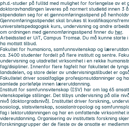
ph.d.-studier på fulltid med mulighet for forlengelse av e
doktoravhandlingen leveres på normert studietid innen 3 år 
stipendiaten seg for et gjennomføringsstipend på henholdsv
Gjennomføringsstipendet skal brukes til kvalifikasjonsfremm
universitetspedagogisk kurs, undervisning og andre arbeid
om ordningen med gjennomføringsstipend finner du
her
.
Arbeidssted er UiT, Campus Tromsø. Du må kunne starte i sti
ha mottatt tilbud.
Fakultet for humaniora, samfunnsvitenskap og lærerutdan
ca. 3400 studenter fordelt på flere institutt og sentre. Faku
undervisning og utadrettet virksomhet i en rekke humanist
fag/disipliner. Innenfor flere fagfelt har fakultetet de tyn
landsdelen, og store deler av undervisningstilbudet er og
Fakultetet driver sosialfaglige profesjonsutdanninger og h
samlede portefølje innen lærerutdanning.
Institutt for samfunnsvitenskap (ISV) har om lag 65 ansatte
vitenskapelige stillinger. Det tilbys undervisning på alle niv
nivå (doktorgradsnivå). Instituttet driver forskning, underv
sosiologi, statsvitenskap, sosialantropologi og samfunnsplan
fag i lektorutdanningen og har en omfattende virksomhet i
videreutdanning. Organisering av instituttets forskning skje
forskningsgrupper der de fleste av de ansatte er medlemm