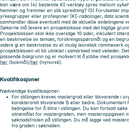
kan være om (4) bestemte KI-verktøy spres mellom sykeh
hemmer og fremmer en slik spredning? (5) Forutsetter im
yrkesgrupper eller profesjoner (KI-radiologer, data scienti
samhandler disse eventuelt med de aktuelle avdelingene v
Søkerne må levere en prosjektskisse med det faglige grunn
Prosjektskissen skal ikke overstige 10 sider, inkludert litt
en beskrivelse av temaet, forskningsspørsmål og en begr
videre gi en beskrivelse av et mulig teoretisk rammeverk o
prosjektskissen vil bli utviklet i samarbeid med veileder. De
passende bakgrunn og er motivert til å jobbe med prosjekte
her
(bokmål)/
her
(nynorsk).
Kvalifikasjoner
Nødvendige kvalifikasjoner:
For stillingen kreves mastergrad eller tilsvarende i o
karaktersnitt tilsvarende B eller bedre. Dokumentert 
betingelse for å tiltre i stillingen. Du kan fortsatt sø
vitnemålet for mastergraden, men masteroppgaven må 
søknadsfristen på stillingen. Du må legge ved master
fra graden i søknaden.