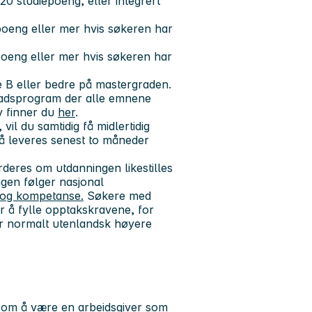
0 studiepoeng, eller integrert
oeng eller mer hvis søkeren har
oeng eller mer hvis søkeren har
de B eller bedre på mastergraden.
rgradsprogram der alle emnene
v finner du
her
.
vil du samtidig få midlertidig
å leveres senest
to måneder
deres om utdanningen likestilles
gen følger nasjonal
g og kompetanse.
Søkere med
r å fylle opptakskravene, for
er normalt utenlandsk høyere
ål om å være en arbeidsgiver som