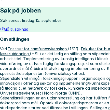
Søk på jobben
Søk senest tirsdag 15. september
Gå til søknad
Om stillingen
Ved
Institutt for samfunnsvitenskap
(ISV),
Fakultet for h
lærerutdanning
(HSL) er det ledig en stilling som stipendia
arbeidstittel ‘Implementering av kunstig intelligens i klinisk
videreføring av et tverrfaglig forskningsprosjekt som start
overordnet mål å bidra til utvikling og implementering av KI-
spesialisthelsetjenesten (universitetssykehus).
Stipendiaten vil inngå i forskningsgruppen i organisasjon 
innovasjon i offentlig sektor og implementering/kunnskapso
få tilgang til et nettverk av forskere, klinikere og stipendia
Universitetssykehuset i Nord-Norge (UNN).
Stipendiatstillingen er en utdanningsstilling og har fullført
doktorgrad som mål. Opptak til doktorgradsprogram er en f
studieperioden starter ved tiltredelse i stillingen. Stillinge