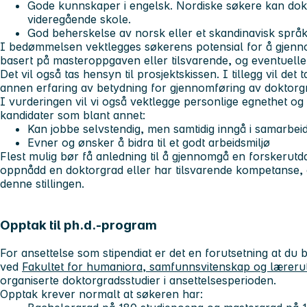
Gode kunnskaper i engelsk. Nordiske søkere kan dok
videregående skole.
God beherskelse av norsk eller et skandinavisk språk,
I bedømmelsen vektlegges søkerens potensial for å gjenn
basert på masteroppgaven eller tilsvarende, og eventuelle 
Det vil også tas hensyn til prosjektskissen. I tillegg vil det
annen erfaring av betydning for gjennomføring av doktorgr
I vurderingen vil vi også vektlegge personlige egnethet og m
kandidater som blant annet:
Kan jobbe selvstendig, men samtidig inngå i samarbe
Evner og ønsker å bidra til et godt arbeidsmiljø
Flest mulig bør få anledning til å gjennomgå en forskerut
oppnådd en doktorgrad eller har tilsvarende kompetanse, er
denne stillingen.
Opptak til ph.d.-program
For ansettelse som stipendiat er det en forutsetning at du b
ved
Fakultet for humaniora, samfunnsvitenskap og læreru
organiserte doktorgradsstudier i ansettelsesperioden.
Opptak krever normalt at søkeren har: