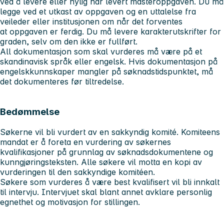
ved å levere eller nylig har levert masteroppgaven. Du må
legge ved et utkast av oppgaven og en uttalelse fra
veileder eller institusjonen om når det forventes
at oppgaven er ferdig. Du må levere karakterutskrifter for
graden, selv om den ikke er fullført.
All dokumentasjon som skal vurderes
må
være på et
skandinavisk språk eller engelsk. Hvis dokumentasjon på
engelskkunnskaper mangler på søknadstidspunktet, må
det dokumenteres før tiltredelse.
Bedømmelse
Søkerne vil bli vurdert av en sakkyndig komité. Komiteens
mandat er å foreta en vurdering av søkernes
kvalifikasjoner på grunnlag av søknadsdokumentene og
kunngjøringsteksten. Alle søkere vil motta en kopi av
vurderingen til den sakkyndige komitéen.
Søkere som vurderes å være best kvalifisert vil bli innkalt
til intervju. Intervjuet skal blant annet avklare personlig
egnethet og motivasjon for stillingen.