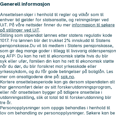
Generell informasjon
Ansettelsen skjer i henhold til regler og vilkår som til
enhver tid gjelder for statsansatte, og retningslinjer ved
UiT. På våre nettsider finner du mer
informasjon til søkere
på stillinger ved UiT
.
Stilling som stipendiat lønnes etter statens regulativ kode
1017. Fra lønnen blir det trukket 2% innskudd til Statens
pensjonskasse.Du vil bli medlem i Statens pensjonskasse,
som gir deg mange goder i tillegg til livsvarig alderspensjon
og AFP: Du kan ha rett til økonomisk støtte hvis du blir
syk eller ufør, familien din kan ha rett til økonomisk støtte
når du dør, du blir forsikret mot yrkesskade eller
yrkessykdom, og du får gode betingelser på boliglån. Les
mer om ansattgodene dine på:
spk.no
.
Kortere ansettelsesperiode kan gis dersom stipendiaten alt
har gjennomført deler av sitt forskerutdanningsprogram,
eller når ansettelsen bygger på tidligere ansettelse i
utdanningsstilling, slik at total tid til forskerutdanning blir
tre år.
Personopplysninger som oppgis behandles i henhold til
lov om behandling av personopplysninger. Søkere kan be