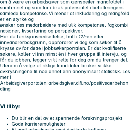
om å være en arbeidsgiver som gjenspeiler mangfoldet i
samfunnet og som tar i bruk potensialet i befolkningens
samlede kompetanse. Vi mener at inkludering og mangfold
er en styrke og
ønsker oss medarbeidere med ulik kompetanse, fagkombi
nasjoner, livserfaring og perspektiver.
Har du funksjonsnedsettelse, hull i CV-en eller
innvandrerbakgrunn, oppfordrer vi deg som søker til å
krysse av for dette i jobbsøkerportalen. Er det kvalifiserte
søkere, kaller vi inn minst én i hver gruppe til intervju, og
får du jobben, legger vi til rette for deg om du trenger det.
Utenom å velge ut riktige kandidater bruker vi ikke
avkrysningene til noe annet enn anonymisert statistikk. Les
mer i
Arbeidsgiverportalen:
arbeidsgiver.difi.no/positivsaerbehan
dling
Vi tilbyr
Du blir en del av et spennende forskningsprosjekt
Gode karrieremuligheter
Et godt arbeidsmiljø med dedikerte kolleger