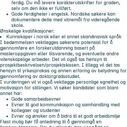
ferdig. Du må levere karakterutskrifter for graden,
selv om den ikke er fullført.
Gode ferdigheter i engelsk. Nordiske søkere kan
dokumentere dette med vitnemål fra videregående
skole.
Ønskelige kvalifikasjoner:
Kunnskaper i norsk eller et annet skandinavisk språk
I bedømmelsen vektlegges søkerens potensial for å
gjennomføre en forskerutdanning basert på
masteroppgaven eller tilsvarende, og eventuelle andre
vitenskapelige arbeider. Det vil også tas hensyn til
prosjektbeskrivelsen/prosjektskissen. I tillegg vil det tas
hensyn til yrkespraksis og annen erfaring av betydning for
gjennomføring av doktorgradsstudiet.
I vurderingen vil vi også vektlegge personlige egnethet og
motivasjon for stillingen. Vi søker kandidater som blant
annet har:
Gode samarbeidsevner
Evner til god kommunikasjon og samhandling med
kollegaer og studenter
Evner og ønsker om å bidra til et godt arbeidsmiljø
Flest mulig bør få anledning til å gjennomgå en