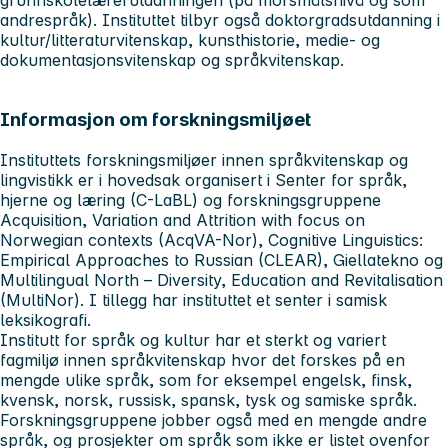
andrespråk). Instituttet tilbyr også doktorgradsutdanning i
kultur/litteraturvitenskap, kunsthistorie, medie- og
dokumentasjonsvitenskap og språkvitenskap.
Informasjon om forskningsmiljøet
Instituttets forskningsmiljøer innen språkvitenskap og
lingvistikk er i hovedsak organisert i Senter for språk,
hjerne og læring (C-LaBL) og forskningsgruppene
Acquisition, Variation and Attrition with focus on
Norwegian contexts (AcqVA-Nor), Cognitive Linguistics:
Empirical Approaches to Russian (CLEAR), Giellatekno og
Multilingual North – Diversity, Education and Revitalisation
(MultiNor). I tillegg har instituttet et senter i samisk
leksikografi.
Institutt for språk og kultur har et sterkt og variert
fagmiljø innen språkvitenskap hvor det forskes på en
mengde ulike språk, som for eksempel engelsk, finsk,
kvensk, norsk, russisk, spansk, tysk og samiske språk.
Forskningsgruppene jobber også med en mengde andre
språk, og prosjekter om språk som ikke er listet ovenfor