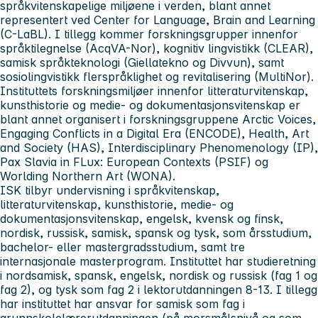
språkvitenskapelige miljøene i verden, blant annet
representert ved Center for Language, Brain and Learning
(C-LaBL). I tillegg kommer forskningsgrupper innenfor
språktilegnelse (AcqVA-Nor), kognitiv lingvistikk (CLEAR),
samisk språkteknologi (Giellatekno og Divvun), samt
sosiolingvistikk flerspråklighet og revitalisering (MultiNor).
Instituttets forskningsmiljøer innenfor litteraturvitenskap,
kunsthistorie og medie- og dokumentasjonsvitenskap er
blant annet organisert i forskningsgruppene Arctic Voices,
Engaging Conflicts in a Digital Era (ENCODE), Health, Art
and Society (HAS), Interdisciplinary Phenomenology (IP),
Pax Slavia in FLux: European Contexts (PSIF) og
Worlding Northern Art (WONA).
ISK tilbyr undervisning i språkvitenskap,
litteraturvitenskap, kunsthistorie, medie- og
dokumentasjonsvitenskap, engelsk, kvensk og finsk,
nordisk, russisk, samisk, spansk og tysk, som årsstudium,
bachelor- eller mastergradsstudium, samt tre
internasjonale masterprogram. Instituttet har studieretning
i nordsamisk, spansk, engelsk, nordisk og russisk (fag 1 og
fag 2), og tysk som fag 2 i lektorutdanningen 8-13. I tillegg
har instituttet har ansvar for samisk som fag i
grunnskolelærerutdanningen (på morsmålsnivå og som