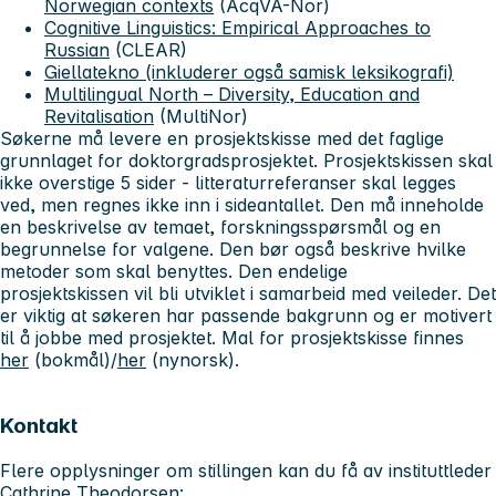
Norwegian contexts
(AcqVA-Nor)
Cognitive Linguistics: Empirical Approaches to
Russian
(CLEAR)
Giellatekno (inkluderer også samisk leksikografi)
Multilingual North – Diversity, Education and
Revitalisation
(MultiNor)
Søkerne må levere en prosjektskisse med det faglige
grunnlaget for doktorgradsprosjektet. Prosjektskissen skal
ikke overstige 5 sider - litteraturreferanser skal legges
ved, men regnes ikke inn i sideantallet. Den må inneholde
en beskrivelse av temaet, forskningsspørsmål og en
begrunnelse for valgene. Den bør også beskrive hvilke
metoder som skal benyttes. Den endelige
prosjektskissen vil bli utviklet i samarbeid med veileder. Det
er viktig at søkeren har passende bakgrunn og er motivert
til å jobbe med prosjektet. Mal for prosjektskisse finnes
her
(bokmål)/
her
(nynorsk).
Kontakt
Flere opplysninger om stillingen kan du få av instituttleder
Cathrine Theodorsen: