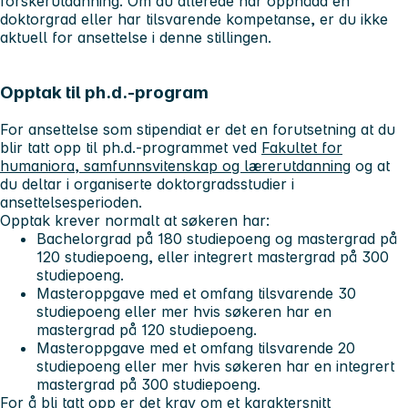
forskerutdanning. Om du allerede har oppnådd en
doktorgrad eller har tilsvarende kompetanse, er du ikke
aktuell for ansettelse i denne stillingen.
Opptak til ph.d.-program
For ansettelse som stipendiat er det en forutsetning at du
blir tatt opp til ph.d.-programmet ved
Fakultet for
humaniora, samfunnsvitenskap og lærerutdanning
og at
du deltar i organiserte doktorgradsstudier i
ansettelsesperioden.
Opptak krever normalt at søkeren har:
Bachelorgrad på 180 studiepoeng og mastergrad på
120 studiepoeng, eller integrert mastergrad på 300
studiepoeng.
Masteroppgave med et omfang tilsvarende 30
studiepoeng eller mer hvis søkeren har en
mastergrad på 120 studiepoeng.
Masteroppgave med et omfang tilsvarende 20
studiepoeng eller mer hvis søkeren har en integrert
mastergrad på 300 studiepoeng.
For å bli tatt opp er det krav om et karaktersnitt