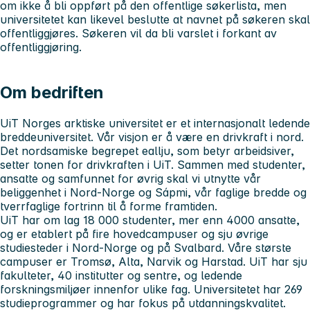
om ikke å bli oppført på den offentlige søkerlista, men
universitetet kan likevel beslutte at navnet på søkeren skal
offentliggjøres. Søkeren vil da bli varslet i forkant av
offentliggjøring.
Om bedriften
UiT Norges arktiske universitet er et internasjonalt ledende
breddeuniversitet. Vår visjon er å være en drivkraft i nord.
Det nordsamiske begrepet eallju, som betyr arbeidsiver,
setter tonen for drivkraften i UiT. Sammen med studenter,
ansatte og samfunnet for øvrig skal vi utnytte vår
beliggenhet i Nord-Norge og Sápmi, vår faglige bredde og
tverrfaglige fortrinn til å forme framtiden.
UiT har om lag 18 000 studenter, mer enn 4000 ansatte,
og er etablert på fire hovedcampuser og sju øvrige
studiesteder i Nord-Norge og på Svalbard. Våre største
campuser er Tromsø, Alta, Narvik og Harstad. UiT har sju
fakulteter, 40 institutter og sentre, og ledende
forskningsmiljøer innenfor ulike fag. Universitetet har 269
studieprogrammer og har fokus på utdanningskvalitet.