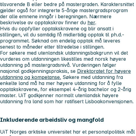
tilsvarende B eller bedre på mastergraden. Karaktersnittet
gjelder også for integrerte 5-årige mastergradsprogram
der alle emnene inngår i beregningen. Nærmere
beskrivelse av opptakskrav finner du
her
.
Hvis du oppfyller opptakskravene og blir ansatt i
stillingen, vil du samtidig få midlertidig opptak til ph.d.-
programmet. Søknad om endelig opptak må leveres
senest to måneder
etter tiltredelse i stillingen.
For søkere med utenlandsk utdanningsbakgrunn vil det
vurderes om utdanningen likestilles med norsk høyere
utdanning på mastergradsnivå. Vurderingen følger
nasjonal godkjenningspraksis, se
Direktoratet for høyere
utdanning og kompetanse.
Søkere med utdanning fra
enkelte land må ha mer høyere utdanning for å fylle
opptakskravene, for eksempel 4-årig bachelor og 2-årig
master. UiT godkjenner normalt utenlandsk høyere
utdanning fra land som har ratifisert Lisboakonvensjonen.
Inkluderende arbeidsliv og mangfold
UiT Norges arktiske universitet har et personalpolitisk mål