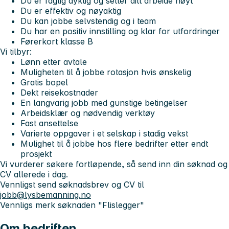
Du er faglig dyktig og setter ditt arbeide høyt
Du er effektiv og nøyaktig
Du kan jobbe selvstendig og i team
Du har en positiv innstilling og klar for utfordringer
Førerkort klasse B
Vi tilbyr:
Lønn etter avtale
Muligheten til å jobbe rotasjon hvis ønskelig
Gratis bopel
Dekt reisekostnader
En langvarig jobb med gunstige betingelser
Arbeidsklær og nødvendig verktøy
Fast ansettelse
Varierte oppgaver i et selskap i stadig vekst
Mulighet til å jobbe hos flere bedrifter etter endt
prosjekt
Vi vurderer søkere fortløpende, så send inn din søknad og
CV allerede i dag.
Vennligst send søknadsbrev og CV til
jobb@lysbemanning.no
Vennligs merk søknaden "Flislegger"
Om bedriften