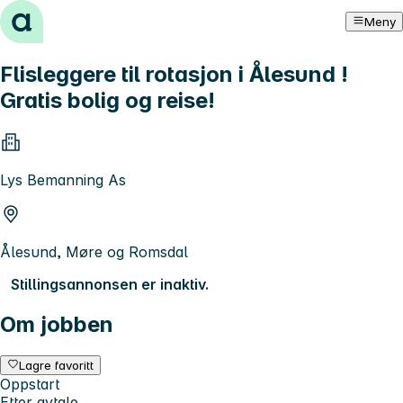
Hopp til innhold
Meny
Flisleggere til rotasjon i Ålesund !
Gratis bolig og reise!
Lys Bemanning As
Ålesund, Møre og Romsdal
Stillingsannonsen er inaktiv.
Om jobben
Lagre favoritt
Oppstart
Etter avtale