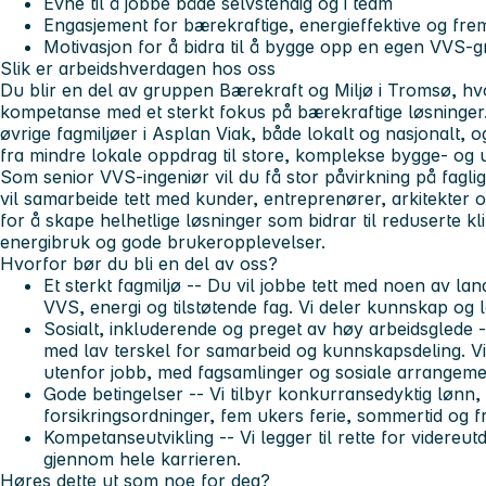
Evne til å jobbe både selvstendig og i team
Engasjement for bærekraftige, energieffektive og frem
Motivasjon for å bidra til å bygge opp en egen VVS-g
Slik er arbeidshverdagen hos oss
Du blir en del av gruppen Bærekraft og Miljø i Tromsø, hv
kompetanse med et sterkt fokus på bærekraftige løsninger
øvrige fagmiljøer i Asplan Viak, både lokalt og nasjonalt, 
fra mindre lokale oppdrag til store, komplekse bygge- og u
Som senior VVS-ingeniør vil du få stor påvirkning på fagli
vil samarbeide tett med kunder, entreprenører, arkitekter 
for å skape helhetlige løsninger som bidrar til reduserte k
energibruk og gode brukeropplevelser.
Hvorfor bør du bli en del av oss?
Et sterkt fagmiljø -- Du vil jobbe tett med noen av la
VVS, energi og tilstøtende fag. Vi deler kunnskap og 
Sosialt, inkluderende og preget av høy arbeidsglede -- 
med lav terskel for samarbeid og kunnskapsdeling. V
utenfor jobb, med fagsamlinger og sosiale arrangeme
Gode betingelser -- Vi tilbyr konkurransedyktig lønn,
forsikringsordninger, fem ukers ferie, sommertid og fr
Kompetanseutvikling -- Vi legger til rette for videreut
gjennom hele karrieren.
Høres dette ut som noe for deg?