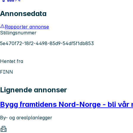
Annonsedata
Rapporter annonse
Stillingsnummer
5e470f72-18f2-4498-85d9-54df5f1db853
Hentet fra
FINN
Lignende annonser
Bygg framtidens Nord-Norge - bli vår 
By- og arealplanlegger