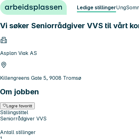
Hopp til innhold
Ledige stillinger
Ung
Somm
Vi søker Seniorrådgiver VVS til vårt ko
Asplan Viak AS
Killengreens Gate 5, 9008 Tromsø
Om jobben
Lagre favoritt
Stillingstittel
Seniorrådgiver VVS
Antall stillinger
1