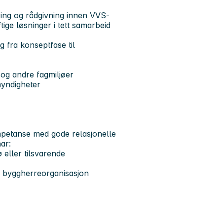
ering og rådgivning innen VVS-
ige løsninger i tett samarbeid
 fra konseptfase til
 og andre fagmiljøer
myndigheter
mpetanse med gode relasjonelle
ar:
 eller tilsvarende
r byggherreorganisasjon