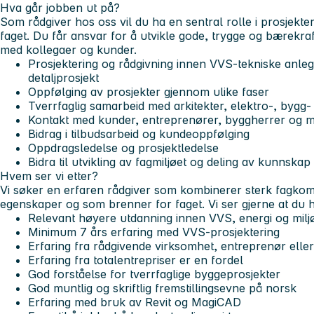
Hva går jobben ut på?
Som rådgiver hos oss vil du ha en sentral rolle i prosjekt
faget. Du får ansvar for å utvikle gode, trygge og bærekraft
med kollegaer og kunder.
Prosjektering og rådgivning innen VVS-tekniske anlegg
detaljprosjekt
Oppfølging av prosjekter gjennom ulike faser
Tverrfaglig samarbeid med arkitekter, elektro-, bygg-
Kontakt med kunder, entreprenører, byggherrer og 
Bidrag i tilbudsarbeid og kundeoppfølging
Oppdragsledelse og prosjektledelse
Bidra til utvikling av fagmiljøet og deling av kunnskap
Hvem ser vi etter?
Vi søker en erfaren rådgiver som kombinerer sterk fagko
egenskaper og som brenner for faget. Vi ser gjerne at du h
Relevant høyere utdanning innen VVS, energi og miljø
Minimum 7 års erfaring med VVS-prosjektering
Erfaring fra rådgivende virksomhet, entreprenør elle
Erfaring fra totalentrepriser er en fordel
God forståelse for tverrfaglige byggeprosjekter
God muntlig og skriftlig fremstillingsevne på norsk
Erfaring med bruk av Revit og MagiCAD