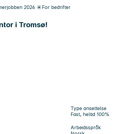
erjobben
2026
☀️
For bedrifter
ntor i Tromsø!
Type ansettelse
Fast, heltid 100%
Arbeidsspråk
Norsk