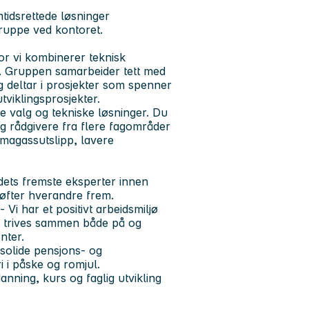
tidsrettede løsninger
ruppe ved kontoret.
or vi kombinerer teknisk
. Gruppen samarbeider tett med
og deltar i prosjekter som spenner
tviklingsprosjekter.
ge valg og tekniske løsninger. Du
og rådgivere fra flere fagområder
limagassutslipp, lavere
ndets fremste eksperter innen
løfter hverandre frem.
Vi har et positivt arbeidsmiljø
i trives sammen både på og
nter.
 solide pensjons- og
i i påske og romjul.
danning, kurs og faglig utvikling