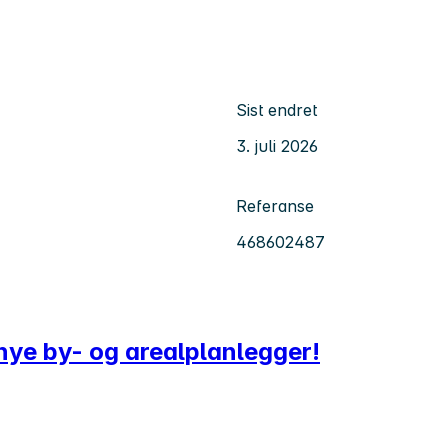
Sist endret
3. juli 2026
Referanse
468602487
nye by- og arealplanlegger!