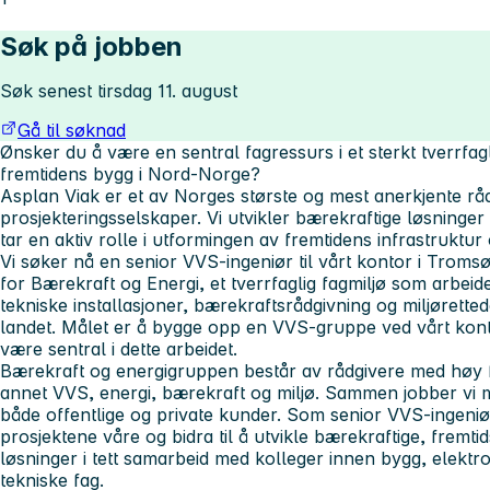
Søk på jobben
Søk senest tirsdag 11. august
Gå til søknad
Ønsker du å være en sentral fagressurs i et sterkt tverrfagli
fremtidens bygg i Nord-Norge?
Asplan Viak er et av Norges største og mest anerkjente rå
prosjekteringsselskaper. Vi utvikler bærekraftige løsninge
tar en aktiv rolle i utformingen av fremtidens infrastruktu
Vi søker nå en senior VVS-ingeniør til vårt kontor i Tromsø.
for Bærekraft og Energi, et tverrfaglig fagmiljø som arbeid
tekniske installasjoner, bærekraftsrådgivning og miljøretted
landet. Målet er å bygge opp en VVS-gruppe ved vårt konto
være sentral i dette arbeidet.
Bærekraft og energigruppen består av rådgivere med høy 
annet VVS, energi, bærekraft og miljø. Sammen jobber vi
både offentlige og private kunder. Som senior VVS-ingeniør 
prosjektene våre og bidra til å utvikle bærekraftige, fremti
løsninger i tett samarbeid med kolleger innen bygg, elektro
tekniske fag.