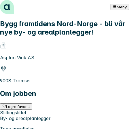
Hopp til innhold
Meny
Bygg framtidens Nord-Norge - bli vår
nye by- og arealplanlegger!
Asplan Viak AS
9008 Tromsø
Om jobben
Lagre favoritt
Stillingstittel
By- og arealplanlegger
Type ansettelse