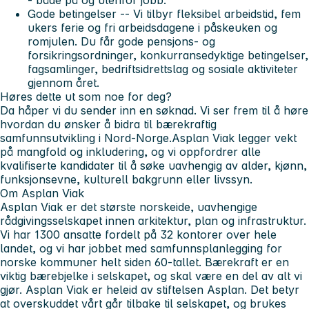
Gode betingelser -- Vi tilbyr fleksibel arbeidstid, fem
ukers ferie og fri arbeidsdagene i påskeuken og
romjulen. Du får gode pensjons- og
forsikringsordninger, konkurransedyktige betingelser,
fagsamlinger, bedriftsidrettslag og sosiale aktiviteter
gjennom året.
Høres dette ut som noe for deg?
Da håper vi du sender inn en søknad. Vi ser frem til å høre
hvordan du ønsker å bidra til bærekraftig
samfunnsutvikling i Nord-Norge.Asplan Viak legger vekt
på mangfold og inkludering, og vi oppfordrer alle
kvalifiserte kandidater til å søke uavhengig av alder, kjønn,
funksjonsevne, kulturell bakgrunn eller livssyn.
Om Asplan Viak
Asplan Viak er det største norskeide, uavhengige
rådgivingsselskapet innen arkitektur, plan og infrastruktur.
Vi har 1300 ansatte fordelt på 32 kontorer over hele
landet, og vi har jobbet med samfunnsplanlegging for
norske kommuner helt siden 60-tallet. Bærekraft er en
viktig bærebjelke i selskapet, og skal være en del av alt vi
gjør. Asplan Viak er heleid av stiftelsen Asplan. Det betyr
at overskuddet vårt går tilbake til selskapet, og brukes