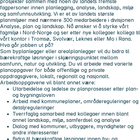
prosjekter sammen med noen av landets fremste
fagpersoner innen planlegging, analyse, landskap, miljø
og samfunnsutvikling. Vi er et av landets største
planmiljøer med nærmere 300 medarbeidere i divisjonen
Analyse, plan og landskap. Nå ønsker vi å styrke vårt
fagmiljø i Nord-Norge og ser etter nye kollegaer kollega til
vårt kontor i Tromsø, Svolvær, Leknes eller Mo i Rana.
Hva går jobben ut på?
Som byplanlegger eller arealplanlegger vil du bidra til
bærekraftige løsninger i skjæringspunktet mellom
samfunn, natur og utvikling. Du vil arbeide med varierte
planoppgaver for både offentlige og private
oppdragsgivere, lokalt, regionalt og nasjonalt.
Arbeidsoppgavene vil blant annet være:
Utarbeidelse og ledelse av planprosesser etter plan-
og bygningsloven
Arbeid med kommuneplaner, områdereguleringer og
detaljreguleringer
Tverrfaglig samarbeid med kollegaer innen blant
annet landskap, miljø, samferdsel og analyse
Dialog med kommuner, utbyggere, myndigheter og
andre interessenter
Bidra til bærekraftige løsninger innen by- og