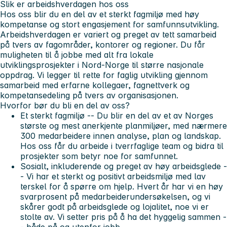
Slik er arbeidshverdagen hos oss
Hos oss blir du en del av et sterkt fagmiljø med høy
kompetanse og stort engasjement for samfunnsutvikling.
Arbeidshverdagen er variert og preget av tett samarbeid
på tvers av fagområder, kontorer og regioner. Du får
muligheten til å jobbe med alt fra lokale
utviklingsprosjekter i Nord-Norge til større nasjonale
oppdrag. Vi legger til rette for faglig utvikling gjennom
samarbeid med erfarne kollegaer, fagnettverk og
kompetansedeling på tvers av organisasjonen.
Hvorfor bør du bli en del av oss?
Et sterkt fagmiljø -- Du blir en del av et av Norges
største og mest anerkjente planmiljøer, med nærmere
300 medarbeidere innen analyse, plan og landskap.
Hos oss får du arbeide i tverrfaglige team og bidra til
prosjekter som betyr noe for samfunnet.
Sosialt, inkluderende og preget av høy arbeidsglede -
- Vi har et sterkt og positivt arbeidsmiljø med lav
terskel for å spørre om hjelp. Hvert år har vi en høy
svarprosent på medarbeiderundersøkelsen, og vi
skårer godt på arbeidsglede og lojalitet, noe vi er
stolte av. Vi setter pris på å ha det hyggelig sammen -
- både på og utenfor jobb.